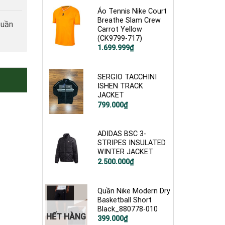
1.200.000₫.
là:
799.000₫.
Áo Tennis Nike Court
Breathe Slam Crew
tuần
Carrot Yellow
(CK9799-717)
Giá
Giá
1.699.999
₫
gốc
hiện
là:
tại
2.600.000₫.
là:
1.699.999₫.
SERGIO TACCHINI
ISHEN TRACK
JACKET
Giá
Giá
799.000
₫
gốc
hiện
là:
tại
1.000.000₫.
là:
799.000₫.
ADIDAS BSC 3-
STRIPES INSULATED
WINTER JACKET
Giá
Giá
2.500.000
₫
gốc
hiện
là:
tại
3.500.000₫.
là:
2.500.000₫.
Quần Nike Modern Dry
Basketball Short
Black_880778-010
HẾT HÀNG
Giá
Giá
399.000
₫