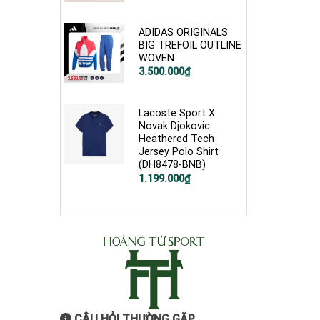
gốc
hiện
là:
tại
900.000₫.
là:
399.000₫.
ADIDAS ORIGINALS
BIG TREFOIL OUTLINE
WOVEN
Giá
Giá
3.500.000
₫
gốc
hiện
là:
tại
4.800.000₫.
là:
3.500.000₫.
Lacoste Sport X
Novak Djokovic
Heathered Tech
Jersey Polo Shirt
(DH8478-BNB)
Giá
Giá
1.199.000
₫
gốc
hiện
là:
tại
3.200.000₫.
là:
1.199.000₫.
CÂU HỎI THƯỜNG GẶP