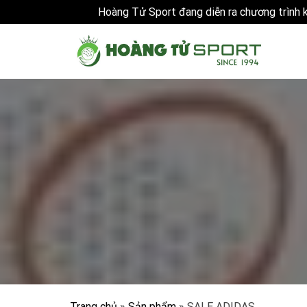
Hoàng Tử Sport đang diễn ra chương trình
Skip
to
content
Trang chủ
»
Sản phẩm
»
SALE ADIDAS