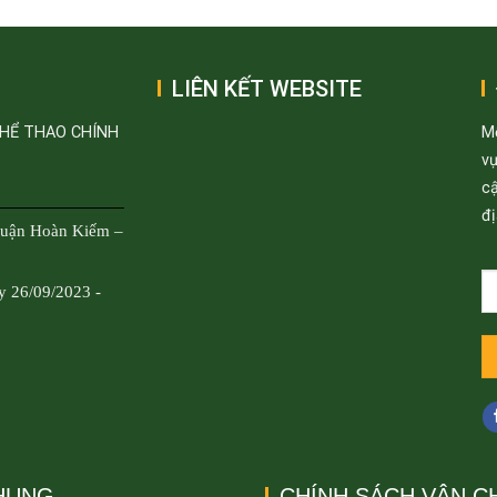
LIÊN KẾT WEBSITE
THỂ THAO CHÍNH
M
v
cậ
đị
Quận Hoàn Kiếm –
y 26/09/2023 -
CHUNG
CHÍNH SÁCH VẬN C