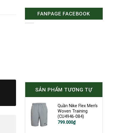
FANPAGE FACEBOOK
SẢN PHẨM TƯƠNG TỰ
Quần Nike Flex Men’s
Woven Training
(CU4946-084)
Giá
Giá
799.000
₫
gốc
hiện
là:
tại