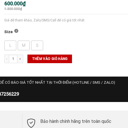
Giá
Giá
600.000
₫
gốc
hiện
1.300.000
₫
là:
tại
1.300.000₫.
là:
600.000₫.
Giá để tham khảo, Zalo/SMS/Call để có giá tốt nhất
Size
L
M
S
SALE ADIDAS số lượng
THÊM VÀO GIỎ HÀNG
ĐỂ CÓ BÁO GIÁ TỐT NHẤT TẠI THỜI ĐIỂM (HOTLINE / SMS / ZALO)
87256229
Bảo hành chính hãng trên toàn quốc