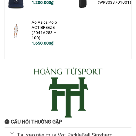
(WR8033701001)
1.200.000
₫
Áo Asics Polo
ACTIBREEZE
(2041A283 –
100)
1.650.000
₫
CÂU HỎI THƯỜNG GẶP
Tại sao nên mua Vợt PickleBall Sinsham