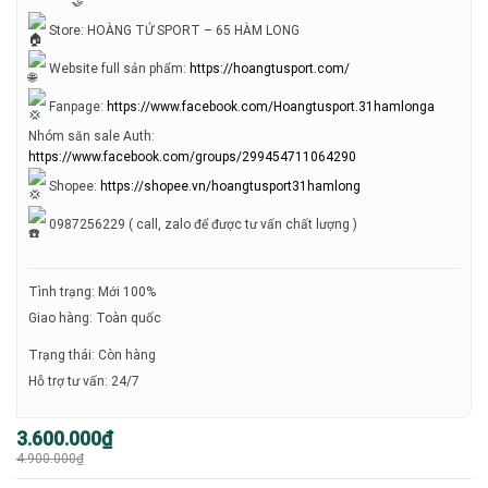
Store: HOÀNG TỬ SPORT – 65 HÀM LONG
Website full sản phẩm:
https://hoangtusport.com/
Fanpage:
https://www.facebook.com/Hoangtusport.31hamlonga
Nhóm săn sale Auth:
https://www.facebook.com/groups/299454711064290
Shopee:
https://shopee.vn/hoangtusport31hamlong
0987256229 ( call, zalo để được tư vấn chất lượng )
Tình trạng: Mới 100%
Giao hàng: Toàn quốc
Trạng thái: Còn hàng
Hỗ trợ tư vấn: 24/7
Giá
Giá
3.600.000
₫
gốc
hiện
4.900.000
₫
là:
tại
4.900.000₫.
là:
3.600.000₫.