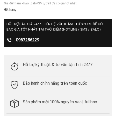
Giá để tham khảo, Zalo/SMS/Call để có giá tốt nhất
Hết hàng
HỖ TRỢ BÁO GIÁ 24/7 - LIÊN HỆ VỚI HOÀNG TỬ SPORT ĐỂ CÓ
BÁO GIÁ TỐT NHẤT TẠI THỜI ĐIỂM (HOTLINE / SMS / ZALO)
0987256229
Hỗ trợ kỹ thuật & tư vấn tận tình 24/7
Bảo hành chính hãng trên toàn quốc
Sản phẩm mới 100% nguyên seal, fullbox