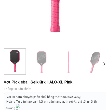
Vợt Pickleball SelkKirk HALO-XL Pink
Thông tin sản phẩm
Với 30 năm chuyên phân phối hàng thể thao 𝒄𝒉𝒊́𝒏𝒉 𝒉𝒂̃𝒏𝒈.
Hoàng Tử a tự hào cam kết chỉ bán hàng auth 𝟏𝟎𝟎% , giá tốt nhất thị
trường