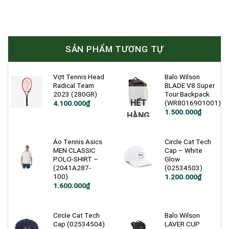
SẢN PHẨM TƯƠNG TỰ
Vợt Tennis Head
Balo Wilson
Radical Team
BLADE V8 Super
2023 (280GR)
Tour Backpack
HẾT
(WR8016901001)
4.100.000
₫
Giá
Giá
1.500.000
₫
HÀNG
gốc
hiện
là:
tại
2.200.000₫.
là:
1.500.000₫.
Áo Tennis Asics
Circle Cat Tech
MEN CLASSIC
Cap – White
POLO-SHIRT –
Glow
(2041A287-
(02534503)
100)
1.200.000
₫
1.600.000
₫
Circle Cat Tech
Balo Wilson
Cap (02534504)
LAVER CUP