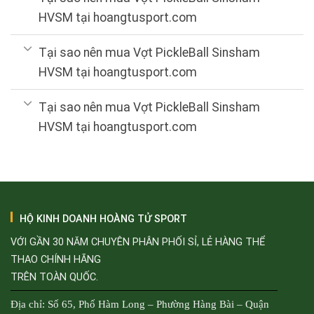
HVSM tại hoangtusport.com
Tại sao nên mua Vợt PickleBall Sinsham
HVSM tại hoangtusport.com
Tại sao nên mua Vợt PickleBall Sinsham
HVSM tại hoangtusport.com
HỘ KINH DOANH HOÀNG TỬ SPORT
VỚI GẦN 30 NĂM CHUYÊN PHÂN PHỐI SỈ, LẺ HÀNG THỂ
THAO CHÍNH HÃNG
TRÊN TOÀN QUỐC.
Địa chỉ: Số 65, Phố Hàm Long – Phường Hàng Bài – Quận