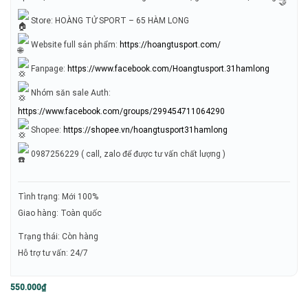
Store: HOÀNG TỬ SPORT – 65 HÀM LONG
Website full sản phẩm:
https://hoangtusport.com/
Fanpage:
https://www.facebook.com/Hoangtusport.31hamlong
Nhóm săn sale Auth:
https://www.facebook.com/groups/299454711064290
Shopee:
https://shopee.vn/hoangtusport31hamlong
0987256229 ( call, zalo để được tư vấn chất lượng )
Tình trạng: Mới 100%
Giao hàng: Toàn quốc
Trạng thái: Còn hàng
Hỗ trợ tư vấn: 24/7
550.000
₫