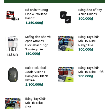
Bó chấn thương
Băng đeo cổ tay
Elbow ProBand
Asics Unisex
Bandit
300.000
₫
Giá
Giá
1.350.000
₫
gốc
hiện
là:
tại
1.500.000₫.
là:
1.350.000₫.
Miếng dán bảo vệ
Băng Tay Chặn
cạnh Arronax
Mồ Hôi Nike –
Pickleball 1 hộp
Navy/Blue
HẾT
3 miếng dán
300.000
₫
180.000
₫
HÀNG
Balo Pickleball
Băng Tay Chặn
Joola Vision II
Mồ Hôi Nike – Đỏ
Backpack Black –
300.000
₫
80166
Giá
Giá
2.100.000
₫
gốc
hiện
là:
tại
2.500.000₫.
là:
2.100.000₫.
Băng Tay Chặn
Mồ Hôi Nike –
Đen