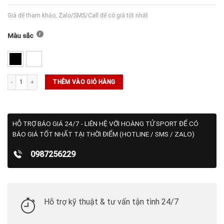
Giá để tham khảo, Zalo/SMS/Call để có giá tốt nhất
Màu sắc
Tất NikeCourt Multiplier Max Tennis Ankle Socks ( 2 Đôi ) số lượng
THÊM VÀO GIỎ HÀNG
HỖ TRỢ BÁO GIÁ 24/7 - LIÊN HỆ VỚI HOÀNG TỬ SPORT ĐỂ CÓ
BÁO GIÁ TỐT NHẤT TẠI THỜI ĐIỂM (HOTLINE / SMS / ZALO)
0987256229
Hỗ trợ kỹ thuật & tư vấn tận tình 24/7