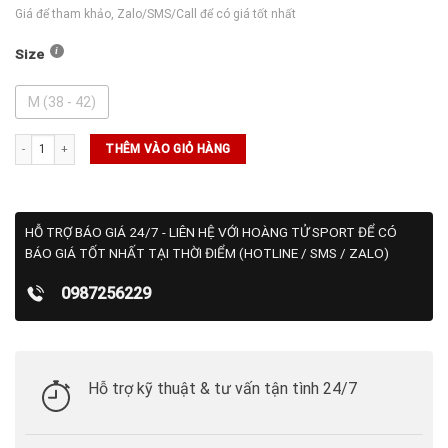
Giá để tham khảo, Zalo/SMS/Call để có giá tốt nhất
Size
M (38 - 42)
Tất Wilson Crew Logo Sock số lượng
THÊM VÀO GIỎ HÀNG
HỖ TRỢ BÁO GIÁ 24/7 - LIÊN HỆ VỚI HOÀNG TỬ SPORT ĐỂ CÓ
BÁO GIÁ TỐT NHẤT TẠI THỜI ĐIỂM (HOTLINE / SMS / ZALO)
0987256229
Hỗ trợ kỹ thuật & tư vấn tận tình 24/7