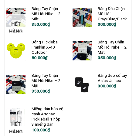
Băng Tay Chặn
Băng Đầu Chặn
Mồ Hôi Nike – 2
Mồ Hôi –
Mặt
Gray/Blue/Black
HẾT
350.000
₫
300.000
₫
HÀNG
Bóng Pickleball
Băng Tay Chặn
Franklin X-40
Mồ Hôi Nike – 2
Outdoor
Mặt
80.000
₫
350.000
₫
Băng Tay Chặn
Băng đeo cổ tay
Mồ Hôi Nike – 2
Asics Unisex
Mặt
300.000
₫
350.000
₫
Miếng dán bảo vệ
cạnh Arronax
Pickleball 1 hộp
HẾT
3 miếng dán
180.000
₫
HÀNG