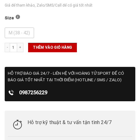
Giá để tham khảo, Zalo/SMS/Call để có giá tốt nhất
Size
M (38 - 42)
Tất Wilson Quarter-Length Sock số lượng
THÊM VÀO GIỎ HÀNG
HỖ TRỢ BÁO GIÁ 24/7 - LIÊN HỆ VỚI HOÀNG TỬ SPORT ĐỂ CÓ
BÁO GIÁ TỐT NHẤT TẠI THỜI ĐIỂM (HOTLINE / SMS / ZALO)
0987256229
Hỗ trợ kỹ thuật & tư vấn tận tình 24/7