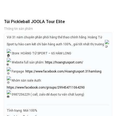
Túi Pickleball JOOLA Tour Elite
Thông tin sản phẩm
Với 31 năm chuyên phân phối hàng thể thao chính hãng. Hoàng Tử
Sport tự hào cam kết chỉ bán hàng auth 100% , giá tốt nhất thị trường
Store: HOÀNG TỬ SPORT – 65 HÀM LONG
Website full sản phẩm:
https://hoangtusport.com/
Fanpage:
https://www.facebook.com/Hoangtusport.31hamlong
Nhóm săn sale Auth:
https://www.facebook.com/groups/299454711064290
0987256229 ( call, zalo để được tư vấn chất lượng)
Tình trạng: Mới 100%