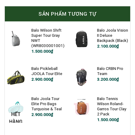
SẢN PHẨM TƯƠNG TỰ
Balo Wilson Shift
Balo Joola Vision
Super Tour Gray
II Deluxe
NWT
Backpack (Black)
(WR8030001001)
Giá
Giá
2.100.000
₫
gốc
hiện
Giá
Giá
1.500.000
₫
là:
tại
gốc
hiện
2.500.000₫.
là:
là:
tại
2.100.000₫.
2.200.000₫.
là:
1.500.000₫.
Balo Pickleball
Balo CRBN Pro
JOOLA Tour Elite
Team
2.900.000
₫
3.200.000
₫
Balo Joola Tour
Balo Tennis
Elite Pro Bags
Wilson Roland-
Turquoise & Teal
Garros Tour Clay
HẾT
2 Pack
2.900.000
₫
1.500.000
₫
HÀNG