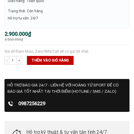
Giao hàng: Toàn quốc
Trạng thái: Còn hàng
Hỗ trợ tư vấn: 24/7
Giá
Giá
2.900.000
₫
gốc
hiện
3.500.000
₫
là:
tại
3.500.000₫.
là:
2.900.000₫.
Giá để tham khảo, Zalo/SMS/Call để có giá tốt nhất
Túi Pickleball JOOLA Tour Elite số lượng
THÊM VÀO GIỎ HÀNG
HỖ TRỢ BÁO GIÁ 24/7 - LIÊN HỆ VỚI HOÀNG TỬ SPORT ĐỂ CÓ
BÁO GIÁ TỐT NHẤT TẠI THỜI ĐIỂM (HOTLINE / SMS / ZALO)
0987256229
Hỗ trợ kỹ thuật & tư vấn tận tình 24/7