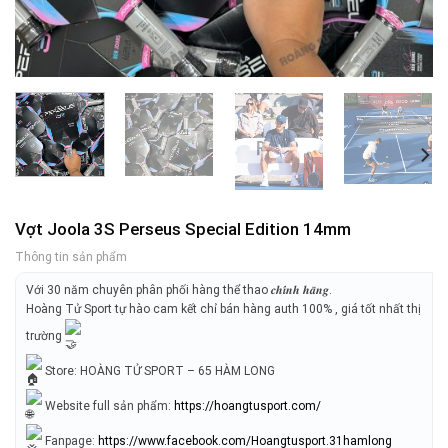
Vợt Joola 3S Perseus Special Edition 14mm
Thông tin sản phẩm
Với 30 năm chuyên phân phối hàng thể thao 𝒄𝒉𝒊́𝒏𝒉 𝒉𝒂̃𝒏𝒈.
Hoàng Tử Sport tự hào cam kết chỉ bán hàng auth 100% , giá tốt nhất thị
trường
Store: HOÀNG TỬ SPORT – 65 HÀM LONG
Website full sản phẩm:
https://hoangtusport.com/
Fanpage:
https://www.facebook.com/Hoangtusport.31hamlong