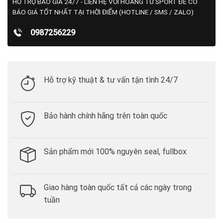
HỖ TRỢ BÁO GIÁ 24/7 - LIÊN HỆ VỚI HOÀNG TỬ SPORT ĐỂ CÓ
BÁO GIÁ TỐT NHẤT TẠI THỜI ĐIỂM (HOTLINE / SMS / ZALO)
0987256229
Hỗ trợ kỹ thuật & tư vấn tận tình 24/7
Bảo hành chính hãng trên toàn quốc
Sản phẩm mới 100% nguyên seal, fullbox
Giao hàng toàn quốc tất cả các ngày trong
tuần