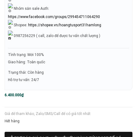
Nhóm săn sale Auth:
https://www.facebook.com/groups/299454711064290
Shopee:
https://shopee.vn/hoangtusport31hamlong
0987256229 ( call, zalo để được tư vấn chất lượng )
Tình trạng: Mới 100%
Giao hàng: Toàn quốc
Trạng thái: Còn hàng
Hỗ trợ tư vấn: 24/7
6.400.000
₫
Giá để tham khảo, Zalo/SMS/Call để có giá tốt nhất
Hết hàng