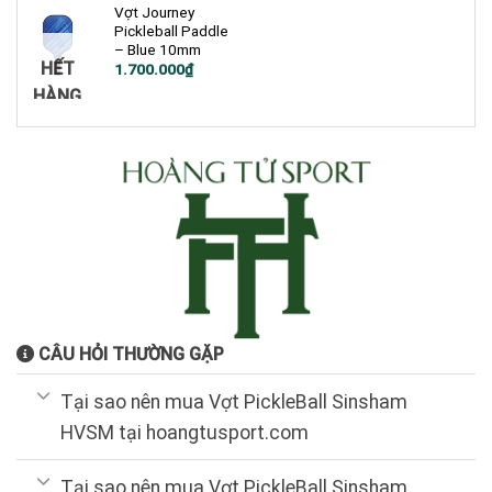
2.500.000₫.
Vợt Journey
Pickleball Paddle
– Blue 10mm
HẾT
Giá
Giá
1.700.000
₫
gốc
hiện
HÀNG
là:
tại
1.900.000₫.
là:
1.700.000₫.
CÂU HỎI THƯỜNG GẶP
Tại sao nên mua Vợt PickleBall Sinsham
HVSM tại hoangtusport.com
Tại sao nên mua Vợt PickleBall Sinsham