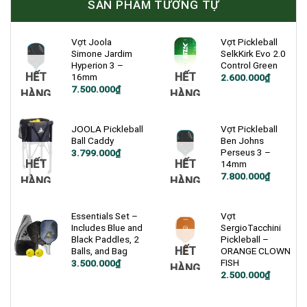
SẢN PHẨM TƯƠNG TỰ
Vợt Joola
Vợt Pickleball
Simone Jardim
SelkKirk Evo 2.0
Hyperion 3 –
Control Green
HẾT
HẾT
16mm
Giá
Giá
2.600.000
₫
gốc
hiện
7.500.000
₫
HÀNG
HÀNG
là:
tại
5.800.000₫.
là:
2.600.000₫.
JOOLA Pickleball
Vợt Pickleball
Ball Caddy
Ben Johns
Perseus 3 –
3.799.000
₫
HẾT
HẾT
14mm
7.800.000
₫
HÀNG
HÀNG
Essentials Set –
Vợt
Includes Blue and
SergioTacchini
Black Paddles, 2
Pickleball –
HẾT
Balls, and Bag
ORANGE CLOWN
FISH
Giá
Giá
3.500.000
₫
HÀNG
gốc
hiện
Giá
Giá
2.500.000
₫
là:
tại
gốc
hiện
4.000.000₫.
là:
là:
tại
3.500.000₫.
3.000.000₫.
là: