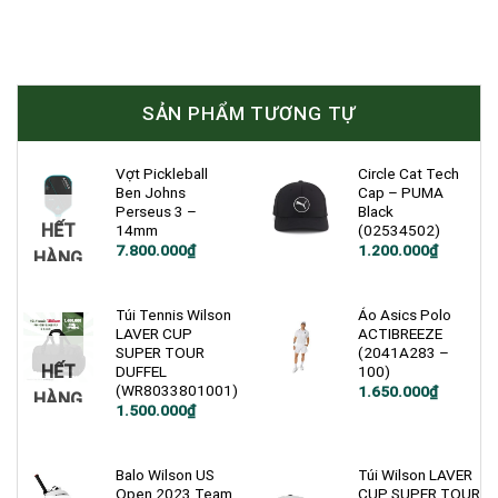
SẢN PHẨM TƯƠNG TỰ
Vợt Pickleball
Circle Cat Tech
Ben Johns
Cap – PUMA
Perseus 3 –
Black
HẾT
14mm
(02534502)
7.800.000
₫
1.200.000
₫
HÀNG
Túi Tennis Wilson
Áo Asics Polo
LAVER CUP
ACTIBREEZE
SUPER TOUR
(2041A283 –
HẾT
DUFFEL
100)
(WR8033801001)
1.650.000
₫
HÀNG
1.500.000
₫
Balo Wilson US
Túi Wilson LAVER
Open 2023 Team
CUP SUPER TOUR