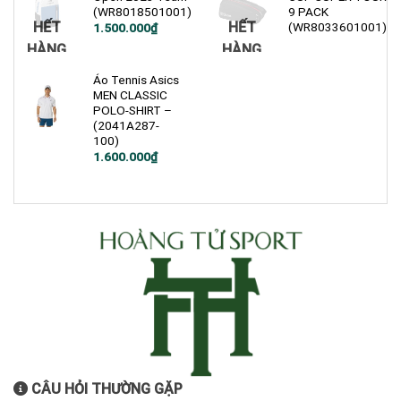
(WR8018501001)
9 PACK
HẾT
HẾT
(WR8033601001)
1.500.000
₫
HÀNG
HÀNG
Áo Tennis Asics
MEN CLASSIC
POLO-SHIRT –
(2041A287-
100)
1.600.000
₫
CÂU HỎI THƯỜNG GẶP