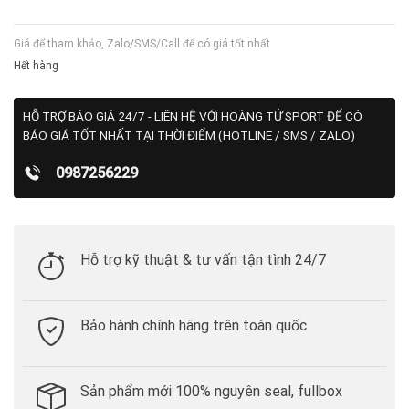
Giá để tham khảo, Zalo/SMS/Call để có giá tốt nhất
Hết hàng
HỖ TRỢ BÁO GIÁ 24/7 - LIÊN HỆ VỚI HOÀNG TỬ SPORT ĐỂ CÓ
BÁO GIÁ TỐT NHẤT TẠI THỜI ĐIỂM (HOTLINE / SMS / ZALO)
0987256229
Hỗ trợ kỹ thuật & tư vấn tận tình 24/7
Bảo hành chính hãng trên toàn quốc
Sản phẩm mới 100% nguyên seal, fullbox