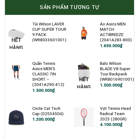
SẢN PHẨM TƯƠNG TỰ
Túi Wilson LAVER
Áo Asics MEN
CUP SUPER TOUR
MATCH
9 PACK
ACTIBREEZE
HẾT
(WR8033601001)
(2041A283-800)
1.650.000
₫
HÀNG
Quần Tennis
Balo Wilson
Asics MEN’S
BLADE V8 Super
CLASSIC 7IN
Tour Backpack
HẾT
SHORT –
(WR8016901001)
(2041A290-412)
Giá
Giá
1.500.000
₫
HÀNG
gốc
hiện
1.500.000
₫
là:
tại
2.200.000₫.
là:
1.500.000₫.
Circle Cat Tech
Vợt Tennis Head
Cap (02534504)
Radical Team
2023 (280GR)
1.200.000
₫
4.100.000
₫