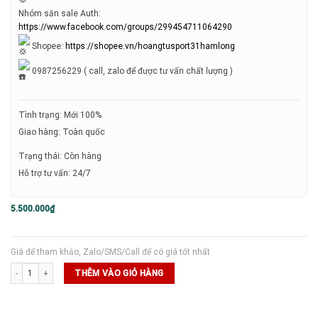
Nhóm săn sale Auth:
https://www.facebook.com/groups/299454711064290
Shopee:
https://shopee.vn/hoangtusport31hamlong
0987256229 ( call, zalo để được tư vấn chất lượng )
Tình trạng: Mới 100%
Giao hàng: Toàn quốc
Trạng thái: Còn hàng
Hỗ trợ tư vấn: 24/7
5.500.000
₫
Giá để tham khảo, Zalo/SMS/Call để có giá tốt nhất
Vợt Pickleball Six Zero Infinity DB Diamond Power 16mm - Xám số lượng
THÊM VÀO GIỎ HÀNG