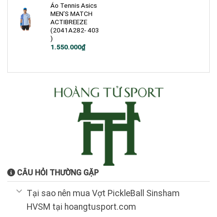
Áo Tennis Asics
MEN’S MATCH
ACTIBREEZE
(2041A282- 403
)
1.550.000
₫
CÂU HỎI THƯỜNG GẶP
Tại sao nên mua Vợt PickleBall Sinsham
HVSM tại hoangtusport.com