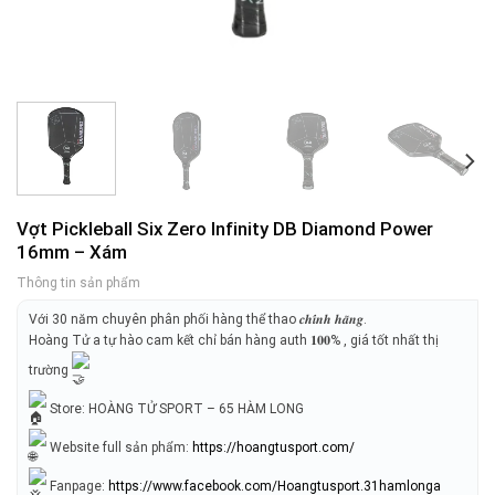
Vợt Pickleball Six Zero Infinity DB Diamond Power
16mm – Xám
Thông tin sản phẩm
Với 30 năm chuyên phân phối hàng thể thao 𝒄𝒉𝒊́𝒏𝒉 𝒉𝒂̃𝒏𝒈.
Hoàng Tử a tự hào cam kết chỉ bán hàng auth 𝟏𝟎𝟎% , giá tốt nhất thị
trường
Store: HOÀNG TỬ SPORT – 65 HÀM LONG
Website full sản phẩm:
https://hoangtusport.com/
Fanpage:
https://www.facebook.com/Hoangtusport.31hamlonga