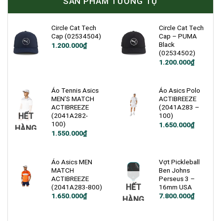
SẢN PHẨM TƯƠNG TỰ
Circle Cat Tech
Circle Cat Tech
Cap (02534504)
Cap – PUMA
Black
1.200.000
₫
(02534502)
1.200.000
₫
Áo Tennis Asics
Áo Asics Polo
MEN’S MATCH
ACTIBREEZE
ACTIBREEZE
(2041A283 –
HẾT
(2041A282-
100)
100)
1.650.000
₫
HÀNG
1.550.000
₫
Áo Asics MEN
Vợt Pickleball
MATCH
Ben Johns
ACTIBREEZE
Perseus 3 –
HẾT
(2041A283-800)
16mm USA
1.650.000
₫
7.800.000
₫
HÀNG