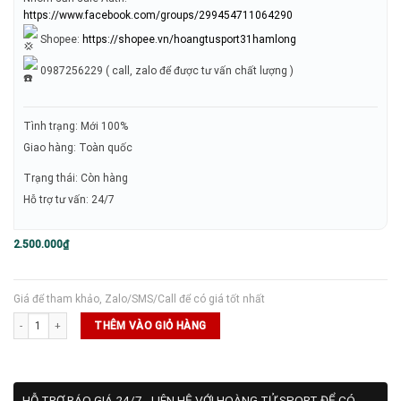
https://www.facebook.com/groups/299454711064290
Shopee:
https://shopee.vn/hoangtusport31hamlong
0987256229 ( call, zalo để được tư vấn chất lượng )
Tình trạng: Mới 100%
Giao hàng: Toàn quốc
Trạng thái: Còn hàng
Hỗ trợ tư vấn: 24/7
2.500.000
₫
Giá để tham khảo, Zalo/SMS/Call để có giá tốt nhất
Vợt Pickleball Six Zero Quartz - Hồng số lượng
THÊM VÀO GIỎ HÀNG
HỖ TRỢ BÁO GIÁ 24/7 - LIÊN HỆ VỚI HOÀNG TỬ SPORT ĐỂ CÓ