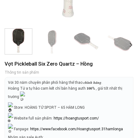
Vợt Pickleball Six Zero Quartz – Hồng
Thông tin sản phẩm
Với 30 năm chuyên phân phối hàng thể thao 𝒄𝒉𝒊́𝒏𝒉 𝒉𝒂̃𝒏𝒈.
Hoàng Tử a tự hào cam kết chỉ bán hàng auth 𝟏𝟎𝟎% , giá tốt nhất thị
trường
Store: HOÀNG TỬ SPORT – 65 HÀM LONG
Website full sản phẩm:
https://hoangtusport.com/
Fanpage:
https://www.facebook.com/Hoangtusport.31hamlonga
Nhóm săn sale Auth: