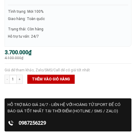
Tình trạng: Mới 100%
Giao hàng: Toàn quốc
Trạng thái: Còn hàng
Hỗ trợ tư vấn: 24/7
Giá
Giá
3.700.000
₫
gốc
hiện
4.100.000
₫
là:
tại
4.100.000₫.
là:
3.700.000₫.
Giá để tham khảo, Zalo/SMS/Call để có giá tốt nhất
Vợt Pickleball Sypik Ultimate Triton 5 ‘Emberline’ số lượng
THÊM VÀO GIỎ HÀNG
HỖ TRỢ BÁO GIÁ 24/7 - LIÊN HỆ VỚI HOÀNG TỬ SPORT ĐỂ CÓ
BÁO GIÁ TỐT NHẤT TẠI THỜI ĐIỂM (HOTLINE / SMS / ZALO)
0987256229