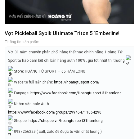
Vợt Pickleball Sypik Ultimate Triton 5 ‘Emberline’
Thông tin sản phẩm
Với 31 năm chuyên phân phối hàng thể thao chính hãng. Hoàng Tử
Sport tự hào cam kết chỉ bán hàng auth 100% , giá tốt nhất thị trường
Store: HOÀNG TỬ SPORT – 65 HÀM LONG
Website full sản phẩm:
https://hoangtusport.com/
Fanpage:
https://www.facebook.com/Hoangtusport.31hamlong
Nhóm săn sale Auth:
https://www.facebook.com/groups/299454711064290
Shopee:
https://shopee.vn/hoangtusport31hamlong
0987256229 ( call, zalo để được tư vấn chất lượng )