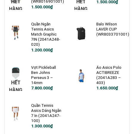
HẾT
HẾT
(WR8016901001)
1.500.000
₫
Giá
Giá
1.500.000
₫
HÀNG
HÀNG
gốc
hiện
là:
tại
2.200.000₫.
là:
1.500.000₫.
Quần Ngắn
Balo Wilson
Tennis Asics
LAVER CUP
Match Graphic
(WR8033701001)
7IN (2041A248-
020)
1.200.000
₫
Vợt Pickleball
Áo Asics Polo
Ben Johns
ACTIBREEZE
Perseus 3 –
(2041A283 –
HẾT
14mm
403)
7.800.000
₫
1.650.000
₫
HÀNG
Quần Tennis
Asics Dáng Ngắn
7 In (2041A247-
100)
Giá
Giá
1.300.000
₫
gốc
hiện
là:
tại