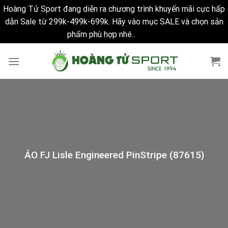
Hoàng Tử Sport đang diễn ra chương trình khuyến mãi cực hấp
dẫn Sale từ 299k-499k-699k. Hãy vào mục SALE và chọn sản
phẩm phù hợp nhé..
Bỏ qua
Skip
to
content
ÁO FJ Lisle Engineered PinStripe (87615)