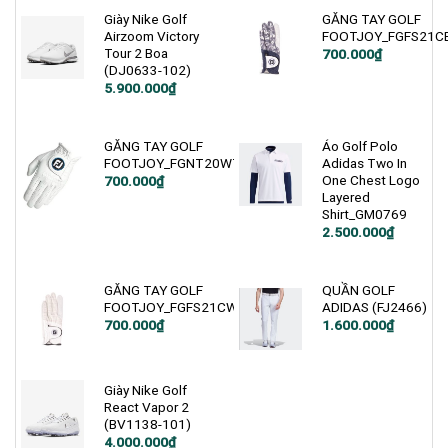
Giày Nike Golf
GĂNG TAY GOLF
Airzoom Victory
FOOTJOY_FGFS21C
Tour 2 Boa
700.000
₫
(DJ0633-102)
Giá
Giá
5.900.000
₫
gốc
hiện
là:
tại
7.400.000₫.
là:
5.900.000₫.
GĂNG TAY GOLF
Áo Golf Polo
FOOTJOY_FGNT20WT
Adidas Two In
One Chest Logo
700.000
₫
Layered
Shirt_GM0769
2.500.000
₫
GĂNG TAY GOLF
QUẦN GOLF
FOOTJOY_FGFS21CW
ADIDAS (FJ2466)
700.000
₫
1.600.000
₫
Giày Nike Golf
React Vapor 2
(BV1138-101)
Giá
Giá
4.000.000
₫