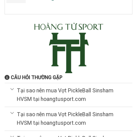
gốc
hiện
là:
tại
5.000.000₫.
là:
4.000.000₫.
CÂU HỎI THƯỜNG GẶP
Tại sao nên mua Vợt PickleBall Sinsham
HVSM tại hoangtusport.com
Tại sao nên mua Vợt PickleBall Sinsham
HVSM tại hoangtusport.com