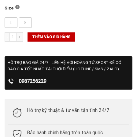
Size
L
S
ÁO FJ Lisle Engineered PinStripe (87615) số lượng
THÊM VÀO GIỎ HÀNG
HỖ TRỢ BÁO GIÁ 24/7 - LIÊN HỆ VỚI HOÀNG TỬ SPORT ĐỂ CÓ
BÁO GIÁ TỐT NHẤT TẠI THỜI ĐIỂM (HOTLINE / SMS / ZALO)
0987256229
Hỗ trợ kỹ thuật & tư vấn tận tình 24/7
Bảo hành chính hãng trên toàn quốc