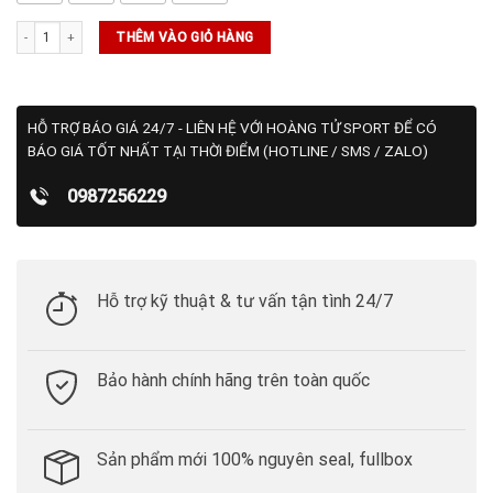
Áo NikeCourt Advantage Dri-FIT (FZ6908-515) số lượng
THÊM VÀO GIỎ HÀNG
HỖ TRỢ BÁO GIÁ 24/7 - LIÊN HỆ VỚI HOÀNG TỬ SPORT ĐỂ CÓ
BÁO GIÁ TỐT NHẤT TẠI THỜI ĐIỂM (HOTLINE / SMS / ZALO)
0987256229
Hỗ trợ kỹ thuật & tư vấn tận tình 24/7
Bảo hành chính hãng trên toàn quốc
Sản phẩm mới 100% nguyên seal, fullbox