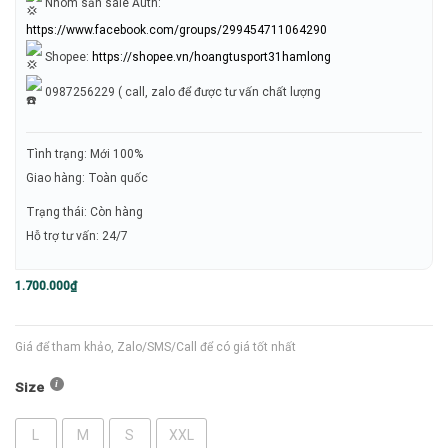
Nhóm săn sale Auth:
https://www.facebook.com/groups/299454711064290
Shopee:
https://shopee.vn/hoangtusport31hamlong
0987256229 ( call, zalo để được tư vấn chất lượng
Tình trạng: Mới 100%
Giao hàng: Toàn quốc
Trạng thái: Còn hàng
Hỗ trợ tư vấn: 24/7
1.700.000
₫
Giá để tham khảo, Zalo/SMS/Call để có giá tốt nhất
Size
L
M
S
XXL