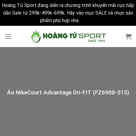
Hoàng Tử Sport đang diễn ra chương trình khuyến mãi cực hấp
dẫn Sale từ 299k-499k-699k. Hãy vào mục SALE và chọn sản
phẩm phù hợp nhé..
Bỏ qua
Skip
to
content
Áo NikeCourt Advantage Dri-FIT (FZ6908-515)