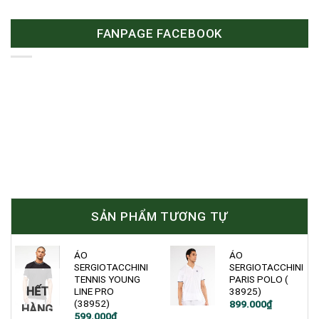
FANPAGE FACEBOOK
SẢN PHẨM TƯƠNG TỰ
ÁO
ÁO
SERGIOTACCHINI
SERGIOTACCHINI
TENNIS YOUNG
PARIS POLO (
HẾT
LINE PRO
38925)
(38952)
899.000
₫
HÀNG
Giá
Giá
599.000
₫