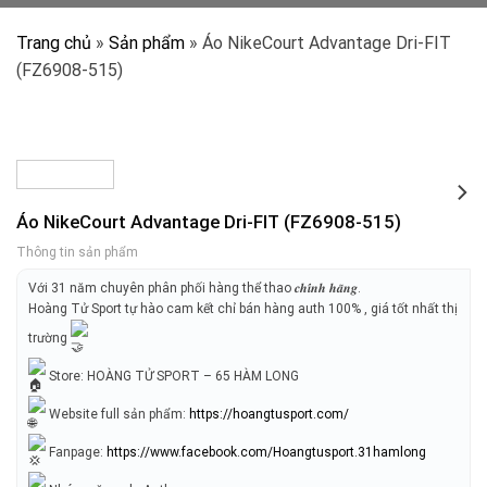
Trang chủ
»
Sản phẩm
»
Áo NikeCourt Advantage Dri-FIT
(FZ6908-515)
Áo NikeCourt Advantage Dri-FIT (FZ6908-515)
Thông tin sản phẩm
Với 31 năm chuyên phân phối hàng thể thao 𝒄𝒉𝒊́𝒏𝒉 𝒉𝒂̃𝒏𝒈.
Hoàng Tử Sport tự hào cam kết chỉ bán hàng auth 100% , giá tốt nhất thị
trường
Store: HOÀNG TỬ SPORT – 65 HÀM LONG
Website full sản phẩm:
https://hoangtusport.com/
Fanpage:
https://www.facebook.com/Hoangtusport.31hamlong