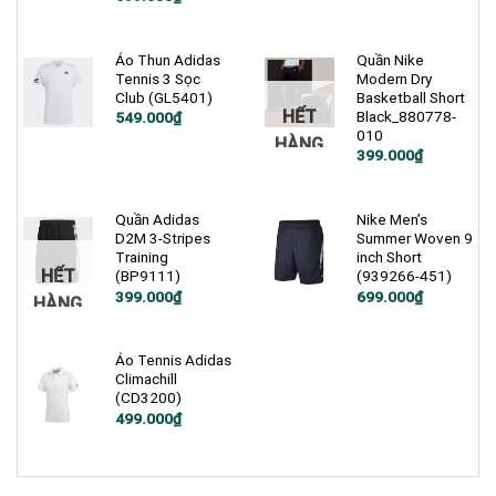
gốc
hiện
là:
tại
1.200.000₫.
là:
599.000₫.
Áo Thun Adidas
Quần Nike
Tennis 3 Sọc
Modern Dry
Club (GL5401)
Basketball Short
HẾT
Black_880778-
Giá
Giá
549.000
₫
gốc
hiện
010
HÀNG
là:
tại
Giá
Giá
399.000
₫
750.000₫.
là:
gốc
hiện
549.000₫.
là:
tại
900.000₫.
là:
399.000₫.
Quần Adidas
Nike Men’s
D2M 3-Stripes
Summer Woven 9
Training
inch Short
HẾT
(BP9111)
(939266-451)
Giá
Giá
Giá
Giá
399.000
₫
699.000
₫
HÀNG
gốc
hiện
gốc
hiện
là:
tại
là:
tại
900.000₫.
là:
1.200.000₫.
là:
399.000₫.
699.000₫.
Áo Tennis Adidas
Climachill
(CD3200)
Giá
Giá
499.000
₫
gốc
hiện
là:
tại
1.200.000₫.
là:
499.000₫.