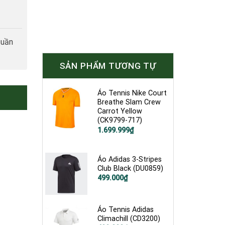
tuần
SẢN PHẨM TƯƠNG TỰ
Áo Tennis Nike Court
Breathe Slam Crew
Carrot Yellow
(CK9799-717)
Giá
Giá
1.699.999
₫
gốc
hiện
là:
tại
2.600.000₫.
là:
1.699.999₫.
Áo Adidas 3-Stripes
Club Black (DU0859)
Giá
Giá
499.000
₫
gốc
hiện
là:
tại
750.000₫.
là:
499.000₫.
Áo Tennis Adidas
Climachill (CD3200)