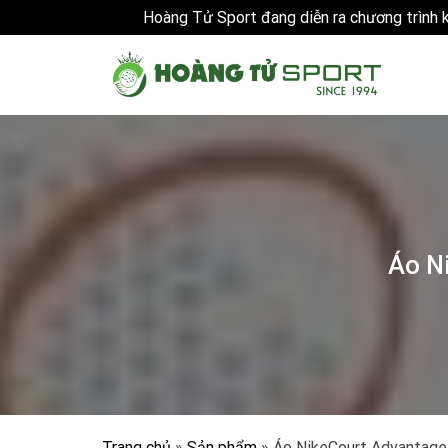
Hoàng Tử Sport đang diễn ra chương trình
Skip
to
content
Áo N
Trang chủ
»
Sản phẩm
»
Áo NikeCourt Advantage