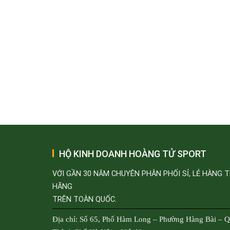
HỘ KINH DOANH HOÀNG TỬ SPORT
VỚI GẦN 30 NĂM CHUYÊN PHÂN PHỐI SỈ, LẺ HÀNG 
HÃNG
TRÊN TOÀN QUỐC.
Địa chỉ: Số 65, Phố Hàm Long – Phường Hàng Bài – 