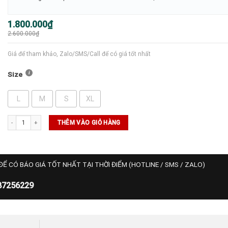
Giá
Giá
1.800.000
₫
gốc
hiện
2.600.000
₫
là:
tại
2.600.000₫.
là:
1.800.000₫.
Giá để tham khảo, Zalo/SMS/Call để có giá tốt nhất
Size
L
M
S
XL
Áo NikeCourt Advantage Dri-FIT - (FZ6908-663) số lượng
THÊM VÀO GIỎ HÀNG
ĐỂ CÓ BÁO GIÁ TỐT NHẤT TẠI THỜI ĐIỂM (HOTLINE / SMS / ZALO)
87256229