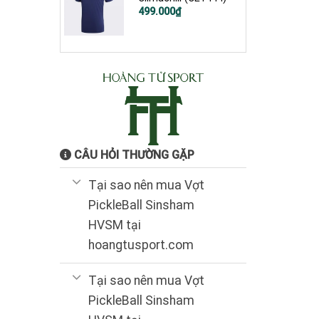
Giá
Giá
499.000
₫
gốc
hiện
là:
tại
1.200.000₫.
là:
499.000₫.
CÂU HỎI THƯỜNG GẶP
Tại sao nên mua Vợt
PickleBall Sinsham
HVSM tại
hoangtusport.com
Tại sao nên mua Vợt
PickleBall Sinsham