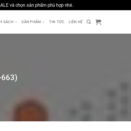
SALE và chọn sản phẩm phù hợp nhé..
Bỏ qua
H SÁCH
SẢN PHẨM
TIN TỨC
LIÊN HỆ
-663)