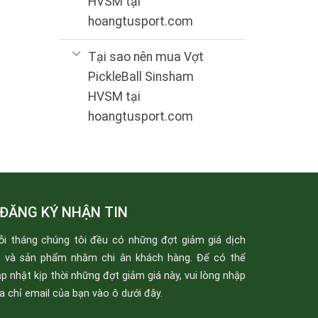
HVSM tại
hoangtusport.com
Tại sao nên mua Vợt
PickleBall Sinsham
HVSM tại
hoangtusport.com
ĐĂNG KÝ NHẬN TIN
ỗi tháng chúng tôi đều có những đợt giảm giá dịch
ụ và sản phẩm nhằm chi ân khách hàng. Để có thể
p nhật kịp thời những đợt giảm giá này, vui lòng nhập
a chỉ email của bạn vào ô dưới đây.