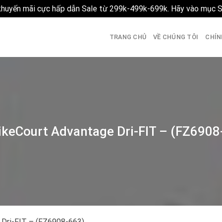
 khuyến mãi cực hấp dẫn Sale từ 299k-499k-699k. Hãy vào mục 
TRANG CHỦ
VỀ CHÚNG TÔI
CHÍN
ikeCourt Advantage Dri-FIT – (FZ6908
 Dri-FIT – (FZ6908-663)