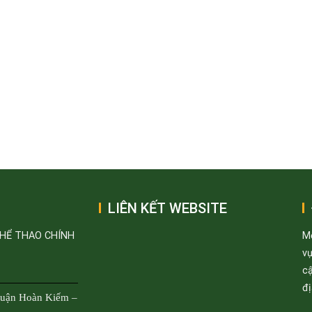
LIÊN KẾT WEBSITE
THỂ THAO CHÍNH
M
v
cậ
đị
Quận Hoàn Kiếm –