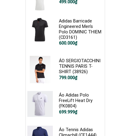
Giá
Giá
499.000
₫
gốc
hiện
là:
tại
1.200.000₫.
là:
499.000₫.
Adidas Barricade
Engineered Men’s
Polo DOMINIC THIEM
(CD3161)
Giá
Giá
600.000
₫
gốc
hiện
là:
tại
1.200.000₫.
là:
600.000₫.
ÁO SERGIOTACCHINI
TENNIS PARIS T-
SHIRT (38926)
799.000
₫
Áo Adidas Polo
FreeLift Heat Dry
(FK0804)
Giá
Giá
699.999
₫
gốc
hiện
là:
tại
1.900.000₫.
là:
699.999₫.
Áo Tennis Adidas
Climachill (CE1444)