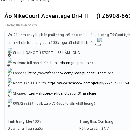
Áo NikeCourt Advantage Dri-FIT – (FZ6908-66
Thông tin sản phẩm
Với 31 năm chuyên phân phối hàng thể thao chính hãng. Hoàng Tử Sport tự 
cam kết chỉ bán hàng auth 100% , giá tốt nhất thị trường
Store: HOÀNG TỬ SPORT – 65 HÀM LONG
Website full sản phẩm:
https://hoangtusport.com/
Fanpage:
https://www.facebook.com/Hoangtusport.31hamlong
Nhóm săn sale Auth:
https://www.facebook.com/groups/299454711064
Shopee:
https://shopee.vn/hoangtusport31hamlong
0987256229 ( call, zalo để được tư vấn chất lượng )
Tình trạng: Mới 100%
Trạng thái: Còn hàng
Giao hàng: Toàn quốc
Hỗ trợ tư vấn: 24/7