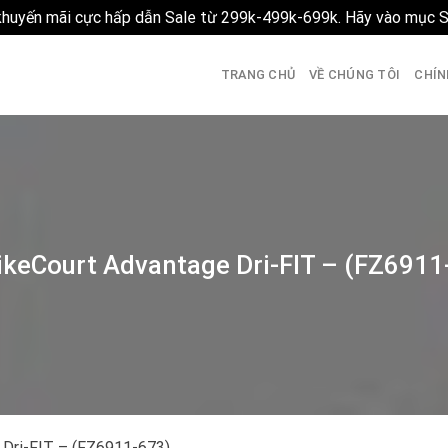
 khuyến mãi cực hấp dẫn Sale từ 299k-499k-699k. Hãy vào mục 
TRANG CHỦ
VỀ CHÚNG TÔI
CHÍN
ikeCourt Advantage Dri-FIT – (FZ6911
 Dri-FIT – (FZ6911-673)