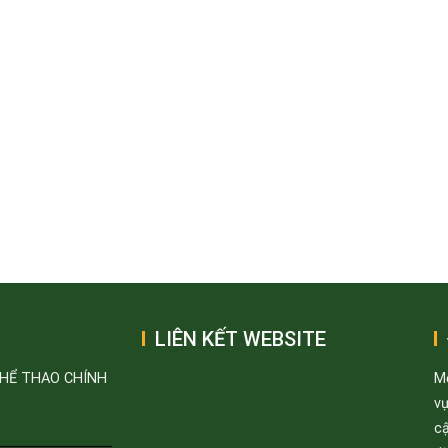
LIÊN KẾT WEBSITE
THỂ THAO CHÍNH
M
v
cậ