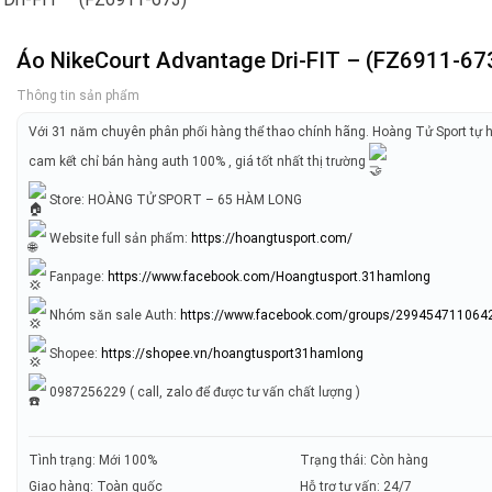
Áo NikeCourt Advantage Dri-FIT – (FZ6911-67
Thông tin sản phẩm
Với 31 năm chuyên phân phối hàng thể thao chính hãng. Hoàng Tử Sport tự 
cam kết chỉ bán hàng auth 100% , giá tốt nhất thị trường
Store: HOÀNG TỬ SPORT – 65 HÀM LONG
Website full sản phẩm:
https://hoangtusport.com/
Fanpage:
https://www.facebook.com/Hoangtusport.31hamlong
Nhóm săn sale Auth:
https://www.facebook.com/groups/299454711064
Shopee:
https://shopee.vn/hoangtusport31hamlong
0987256229 ( call, zalo để được tư vấn chất lượng )
Tình trạng: Mới 100%
Trạng thái: Còn hàng
Giao hàng: Toàn quốc
Hỗ trợ tư vấn: 24/7