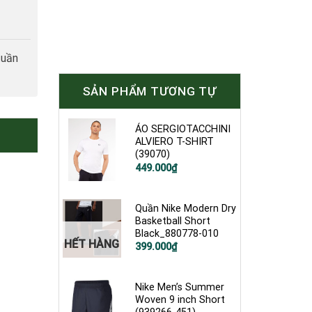
tuần
SẢN PHẨM TƯƠNG TỰ
ÁO SERGIOTACCHINI
ALVIERO T-SHIRT
(39070)
449.000
₫
Quần Nike Modern Dry
Basketball Short
Black_880778-010
HẾT HÀNG
Giá
Giá
399.000
₫
gốc
hiện
là:
tại
900.000₫.
là:
399.000₫.
Nike Men’s Summer
Woven 9 inch Short