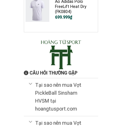
549.999₫.
Áo Adidas Polo
FreeLift Heat Dry
(FK0804)
Giá
Giá
699.999
₫
gốc
hiện
là:
tại
1.900.000₫.
là:
699.999₫.
CÂU HỎI THƯỜNG GẶP
Tại sao nên mua Vợt
PickleBall Sinsham
HVSM tại
hoangtusport.com
Tại sao nên mua Vợt