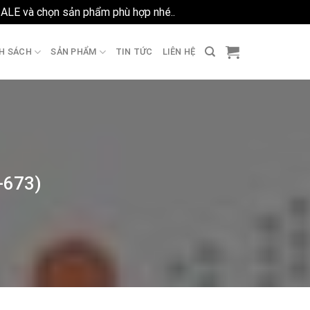
SALE và chọn sản phẩm phù hợp nhé..
Bỏ qua
H SÁCH
SẢN PHẨM
TIN TỨC
LIÊN HỆ
-673)