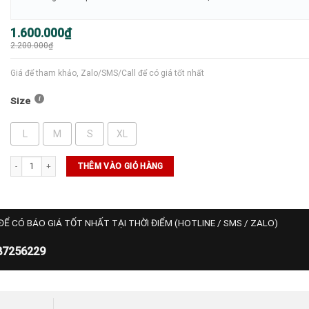
Giá
Giá
1.600.000
₫
gốc
hiện
2.200.000
₫
là:
tại
2.200.000₫.
là:
1.600.000₫.
Giá để tham khảo, Zalo/SMS/Call để có giá tốt nhất
Size
L
M
S
XL
Áo NikeCourt Advantage Dri-FIT - (FZ6911-673) số lượng
THÊM VÀO GIỎ HÀNG
ĐỂ CÓ BÁO GIÁ TỐT NHẤT TẠI THỜI ĐIỂM (HOTLINE / SMS / ZALO)
87256229