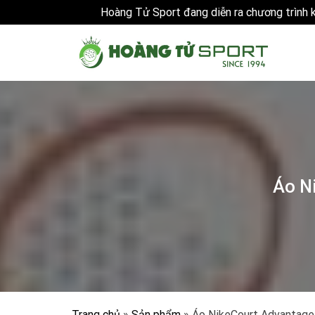
Hoàng Tử Sport đang diễn ra chương trình
Skip
to
content
Áo N
Trang chủ
»
Sản phẩm
»
Áo NikeCourt Advantage