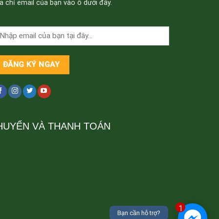
a chỉ email của bạn vào ô dưới đây.
HUYỂN VÀ THANH TOÁN
1
Bạn cần hỗ trợ?