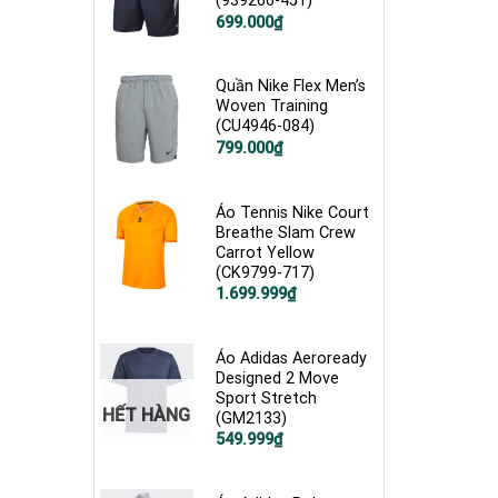
(939266-451)
Giá
Giá
699.000
₫
gốc
hiện
là:
tại
1.200.000₫.
là:
699.000₫.
Quần Nike Flex Men’s
Woven Training
(CU4946-084)
Giá
Giá
799.000
₫
gốc
hiện
là:
tại
1.200.000₫.
là:
799.000₫.
Áo Tennis Nike Court
Breathe Slam Crew
Carrot Yellow
(CK9799-717)
Giá
Giá
1.699.999
₫
gốc
hiện
là:
tại
2.600.000₫.
là:
1.699.999₫.
Áo Adidas Aeroready
Designed 2 Move
Sport Stretch
HẾT HÀNG
(GM2133)
Giá
Giá
549.999
₫
gốc
hiện
là:
tại
900.000₫.
là: