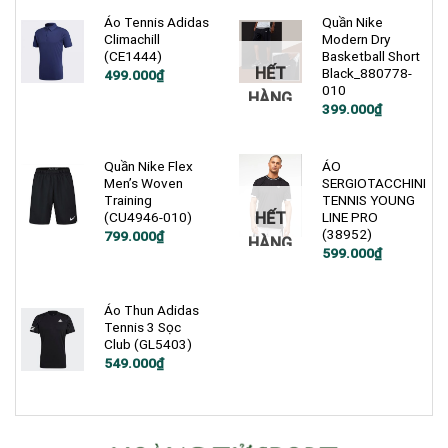
Áo Tennis Adidas
Quần Nike
Climachill
Modern Dry
(CE1444)
Basketball Short
HẾT
Black_880778-
Giá
Giá
499.000
₫
gốc
hiện
010
HÀNG
là:
tại
Giá
Giá
399.000
₫
1.200.000₫.
là:
gốc
hiện
499.000₫.
là:
tại
900.000₫.
là:
399.000₫.
Quần Nike Flex
ÁO
Men’s Woven
SERGIOTACCHINI
Training
TENNIS YOUNG
HẾT
(CU4946-010)
LINE PRO
(38952)
Giá
Giá
799.000
₫
HÀNG
gốc
hiện
Giá
Giá
599.000
₫
là:
tại
gốc
hiện
1.200.000₫.
là:
là:
tại
799.000₫.
1.200.000₫.
là:
599.000₫.
Áo Thun Adidas
Tennis 3 Sọc
Club (GL5403)
Giá
Giá
549.000
₫
gốc
hiện
là:
tại
750.000₫.
là:
549.000₫.