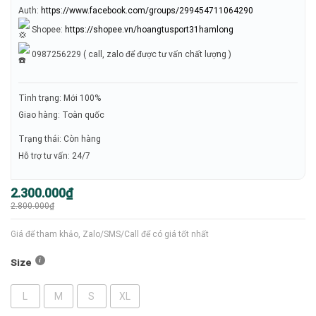
Auth:
https://www.facebook.com/groups/299454711064290
Shopee:
https://shopee.vn/hoangtusport31hamlong
0987256229 ( call, zalo để được tư vấn chất lượng )
Tình trạng: Mới 100%
Giao hàng: Toàn quốc
Trạng thái: Còn hàng
Hỗ trợ tư vấn: 24/7
Giá
Giá
2.300.000
₫
gốc
hiện
2.800.000
₫
là:
tại
2.800.000₫.
là:
2.300.000₫.
Giá để tham khảo, Zalo/SMS/Call để có giá tốt nhất
Size
L
M
S
XL