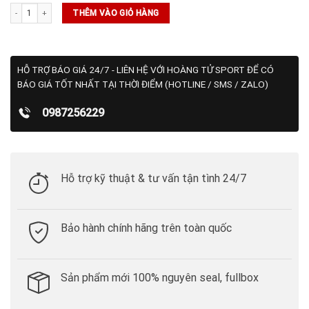
Áo NikeCourt Slam Dri-FIT ADV - (IB1021-842) số lượng
THÊM VÀO GIỎ HÀNG
HỖ TRỢ BÁO GIÁ 24/7 - LIÊN HỆ VỚI HOÀNG TỬ SPORT ĐỂ CÓ
BÁO GIÁ TỐT NHẤT TẠI THỜI ĐIỂM (HOTLINE / SMS / ZALO)
0987256229
Hỗ trợ kỹ thuật & tư vấn tận tình 24/7
Bảo hành chính hãng trên toàn quốc
Sản phẩm mới 100% nguyên seal, fullbox