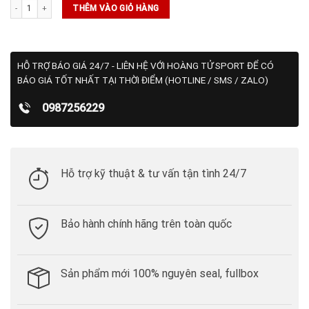
Áo Pickleball Joola Cổ Tàu - Trắng số lượng
THÊM VÀO GIỎ HÀNG
HỖ TRỢ BÁO GIÁ 24/7 - LIÊN HỆ VỚI HOÀNG TỬ SPORT ĐỂ CÓ
BÁO GIÁ TỐT NHẤT TẠI THỜI ĐIỂM (HOTLINE / SMS / ZALO)
0987256229
Hỗ trợ kỹ thuật & tư vấn tận tình 24/7
Bảo hành chính hãng trên toàn quốc
Sản phẩm mới 100% nguyên seal, fullbox