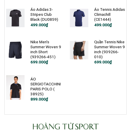
900.000₫.
là:
399.000₫.
Áo Adidas 3-
Áo Tennis Adidas
Stripes Club
Climachill
Black (DU0859)
(CE1444)
Giá
Giá
Giá
Giá
499.000
₫
499.000
₫
gốc
hiện
gốc
hiện
là:
tại
là:
tại
750.000₫.
là:
1.200.000₫.
là:
499.000₫.
499.000₫.
Nike Men’s
Quần Tennis Nike
Summer Woven 9
Summer Woven 9
inch Short
inch (939266-
(939266-451)
010)
Giá
Giá
Giá
Giá
699.000
₫
699.000
₫
gốc
hiện
gốc
hiện
là:
tại
là:
tại
1.200.000₫.
là:
1.200.000₫.
là:
699.000₫.
699.000₫.
ÁO
SERGIOTACCHINI
PARIS POLO (
38925)
899.000
₫