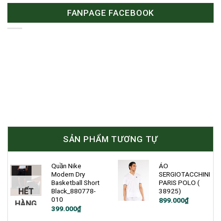
FANPAGE FACEBOOK
SẢN PHẨM TƯƠNG TỰ
Quần Nike
ÁO
Modern Dry
SERGIOTACCHINI
Basketball Short
PARIS POLO (
HẾT
Black_880778-
38925)
010
899.000
₫
HÀNG
Giá
Giá
399.000
₫
gốc
hiện
là:
tại