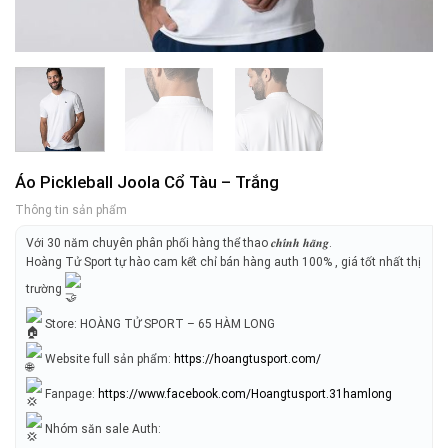
Áo Pickleball Joola Cổ Tàu – Trắng
Thông tin sản phẩm
Với 30 năm chuyên phân phối hàng thể thao 𝒄𝒉𝒊́𝒏𝒉 𝒉𝒂̃𝒏𝒈.
Hoàng Tử Sport tự hào cam kết chỉ bán hàng auth 100% , giá tốt nhất thị
trường
Store: HOÀNG TỬ SPORT – 65 HÀM LONG
Website full sản phẩm:
https://hoangtusport.com/
Fanpage:
https://www.facebook.com/Hoangtusport.31hamlong
Nhóm săn sale Auth: