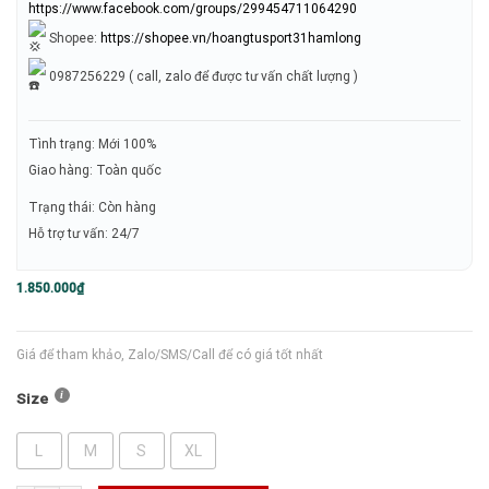
https://www.facebook.com/groups/299454711064290
Shopee:
https://shopee.vn/hoangtusport31hamlong
0987256229 ( call, zalo để được tư vấn chất lượng )
Tình trạng: Mới 100%
Giao hàng: Toàn quốc
Trạng thái: Còn hàng
Hỗ trợ tư vấn: 24/7
1.850.000
₫
Giá để tham khảo, Zalo/SMS/Call để có giá tốt nhất
Size
L
M
S
XL