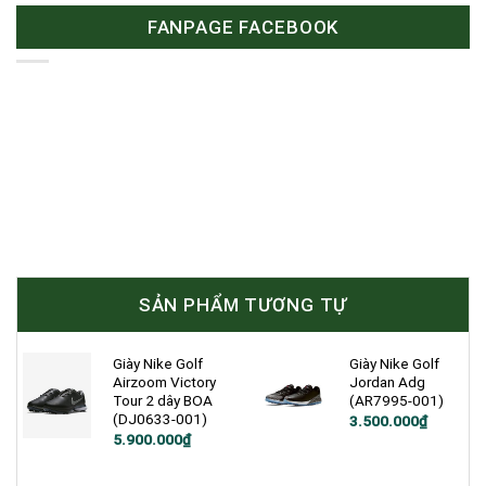
FANPAGE FACEBOOK
SẢN PHẨM TƯƠNG TỰ
Giày Nike Golf
Giày Nike Golf
Airzoom Victory
Jordan Adg
Tour 2 dây BOA
(AR7995-001)
(DJ0633-001)
Giá
Giá
3.500.000
₫
gốc
hiện
Giá
Giá
5.900.000
₫
là:
tại
gốc
hiện
4.090.000₫.
là:
là:
tại
3.500.000₫.
7.400.000₫.
là: