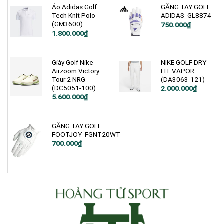
5.900.000₫.
Áo Adidas Golf
GĂNG TAY GOLF
Tech Knit Polo
ADIDAS_GL8874
(GM3600)
750.000
₫
1.800.000
₫
Giày Golf Nike
NIKE GOLF DRY-
Airzoom Victory
FIT VAPOR
Tour 2 NRG
(DA3063-121)
(DC5051-100)
Giá
Giá
2.000.000
₫
gốc
hiện
Giá
Giá
5.600.000
₫
là:
tại
gốc
hiện
2.800.000₫.
là:
là:
tại
2.000.000₫.
6.990.000₫.
là:
5.600.000₫.
GĂNG TAY GOLF
FOOTJOY_FGNT20WT
700.000
₫