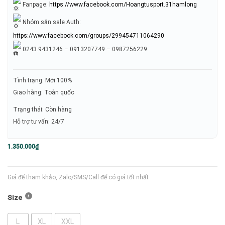
Fanpage:
https://www.facebook.com/Hoangtusport.31hamlong
Nhóm săn sale Auth:
https://www.facebook.com/groups/299454711064290
0243.9431246 – 0913207749 – 0987256229.
Tình trạng: Mới 100%
Giao hàng: Toàn quốc
Trạng thái: Còn hàng
Hỗ trợ tư vấn: 24/7
1.350.000
₫
Giá để tham khảo, Zalo/SMS/Call để có giá tốt nhất
Size
L
XL
XXL