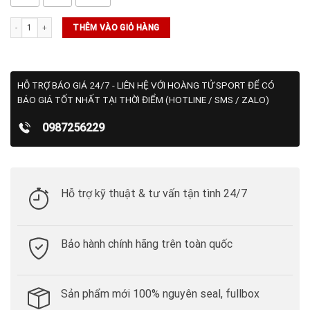
Áo Polo Golf Adidas Họa Tiết Ultimate365 (HR7913) số lượng
THÊM VÀO GIỎ HÀNG
HỖ TRỢ BÁO GIÁ 24/7 - LIÊN HỆ VỚI HOÀNG TỬ SPORT ĐỂ CÓ
BÁO GIÁ TỐT NHẤT TẠI THỜI ĐIỂM (HOTLINE / SMS / ZALO)
0987256229
Hỗ trợ kỹ thuật & tư vấn tận tình 24/7
Bảo hành chính hãng trên toàn quốc
Sản phẩm mới 100% nguyên seal, fullbox