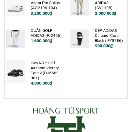
Vapor Pro Spiked
ADIDAS
(AQ2196-104)
(GV1198)
Giá
Giá
3.200.000
₫
2.000.000
₫
gốc
hiện
là:
tại
3.750.000₫.
là:
3.200.000₫.
QUẦN GOLF
DÉP ADIDAS
ADIDAS (FJ2466)
Duramo ‘Core
Black ( FY8786)
1.600.000
₫
900.000
₫
Giày Nike Golf
Airzoom Victory
Tour 2 (DJ6569-
001)
Giá
Giá
4.800.000
₫
gốc
hiện
là:
tại
6.350.000₫.
là:
4.800.000₫.