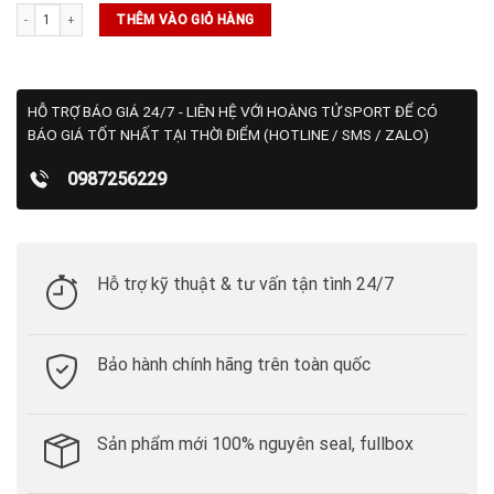
Áo Puma Gamer Polo Pacific Green (599120 40) số lượng
THÊM VÀO GIỎ HÀNG
HỖ TRỢ BÁO GIÁ 24/7 - LIÊN HỆ VỚI HOÀNG TỬ SPORT ĐỂ CÓ
BÁO GIÁ TỐT NHẤT TẠI THỜI ĐIỂM (HOTLINE / SMS / ZALO)
0987256229
Hỗ trợ kỹ thuật & tư vấn tận tình 24/7
Bảo hành chính hãng trên toàn quốc
Sản phẩm mới 100% nguyên seal, fullbox