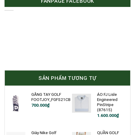
FANPAGE FACEBOOK
SẢN PHẨM TƯƠNG TỰ
GĂNG TAY GOLF
ÁO FJ Lisle
FOOTJOY_FGFS21CB
Engineered
PinStripe
700.000
₫
(87615)
1.600.000
₫
Giày Nike Golf
QUẦN GOLF