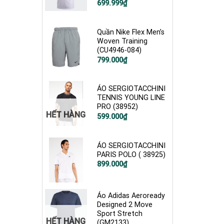
Giá
Giá
699.999
₫
gốc
hiện
là:
tại
1.900.000₫.
là:
699.999₫.
Quần Nike Flex Men’s
Woven Training
(CU4946-084)
Giá
Giá
799.000
₫
gốc
hiện
là:
tại
1.200.000₫.
là:
799.000₫.
ÁO SERGIOTACCHINI
TENNIS YOUNG LINE
PRO (38952)
HẾT HÀNG
Giá
Giá
599.000
₫
gốc
hiện
là:
tại
1.200.000₫.
là:
599.000₫.
ÁO SERGIOTACCHINI
PARIS POLO ( 38925)
899.000
₫
Áo Adidas Aeroready
Designed 2 Move
Sport Stretch
HẾT HÀNG
(GM2133)