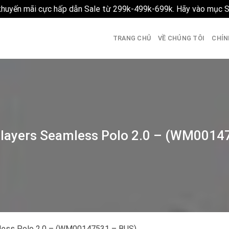
 khuyến mãi cực hấp dẫn Sale từ 299k-499k-699k. Hãy vào mục 
TRANG CHỦ
VỀ CHÚNG TÔI
CHÍN
Players Seamless Polo 2.0 – (WM0014
less Polo 2.0 – (WM00147531 – BUS)