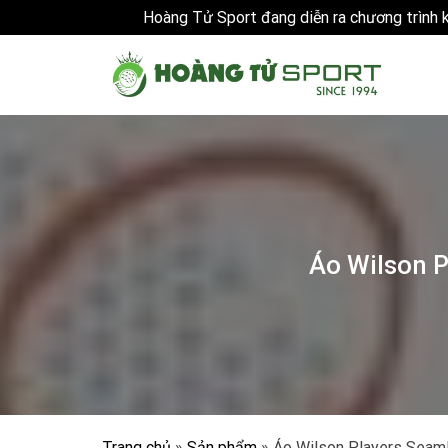
Hoàng Tử Sport đang diễn ra chương trình
Skip
to
content
Áo Wilson 
Trang chủ
»
Sản phẩm
»
Áo Wilson Players Seam