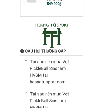
Giá
Giá
549.999
₫
gốc
hiện
là:
tại
900.000₫.
là:
549.999₫.
CÂU HỎI THƯỜNG GẶP
Tại sao nên mua Vợt
PickleBall Sinsham
HVSM tại
hoangtusport.com
Tại sao nên mua Vợt
PickleBall Sinsham
HVSM tại