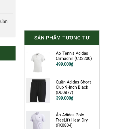
tuần
SẢN PHẨM TƯƠNG TỰ
Áo Tennis Adidas
Climachill (CD3200)
Giá
Giá
499.000
₫
gốc
hiện
là:
tại
1.200.000₫.
là:
499.000₫.
Quần Adidas Short
Club 9-Inch Black
(DU0877)
Giá
Giá
399.000
₫
gốc
hiện
là:
tại
900.000₫.
là:
399.000₫.
Áo Adidas Polo
FreeLift Heat Dry
(FK0804)