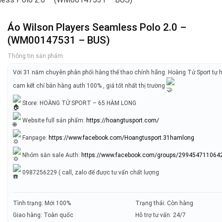
Áo Wilson Players Seamless Polo 2.0 –
(WM00147531 – BUS)
Thông tin sản phẩm
Với 31 năm chuyên phân phối hàng thể thao chính hãng. Hoàng Tử Sport tự 
cam kết chỉ bán hàng auth 100% , giá tốt nhất thị trường
Store: HOÀNG TỬ SPORT – 65 HÀM LONG
Website full sản phẩm:
https://hoangtusport.com/
Fanpage:
https://www.facebook.com/Hoangtusport.31hamlong
Nhóm săn sale Auth:
https://www.facebook.com/groups/299454711064
0987256229 ( call, zalo để được tư vấn chất lượng
Tình trạng: Mới 100%
Trạng thái: Còn hàng
Giao hàng: Toàn quốc
Hỗ trợ tư vấn: 24/7