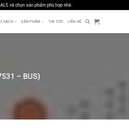
SALE và chọn sản phẩm phù hợp nhé..
Bỏ qua
H SÁCH
SẢN PHẨM
TIN TỨC
LIÊN HỆ
7531 – BUS)