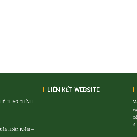
LIÊN KẾT WEBSITE
THỂ THAO CHÍNH
M
v
cậ
đị
Quận Hoàn Kiếm –