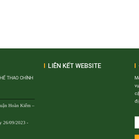
LIÊN KẾT WEBSITE
THỂ THAO CHÍNH
M
v
cậ
đị
Quận Hoàn Kiếm –
y 26/09/2023 -