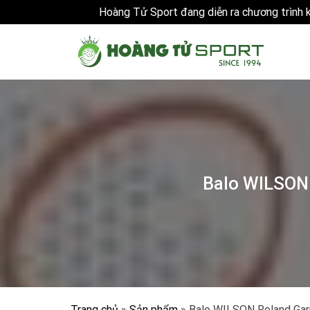
Hoàng Tử Sport đang diễn ra chương trình
Skip
to
content
Balo WILSON
Trang chủ
»
Sản phẩm
»
Balo WILSON Roland Gar