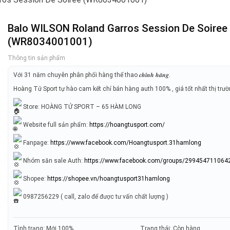
Balo WILSON Roland Garros Session De Soiree
(WR8034001001)
Thông tin sản phẩm
Với 31 năm chuyên phân phối hàng thể thao 𝒄𝒉𝒊́𝒏𝒉 𝒉𝒂̃𝒏𝒈.
Hoàng Tử Sport tự hào cam kết chỉ bán hàng auth 100% , giá tốt nhất thị trư
Store: HOÀNG TỬ SPORT – 65 HÀM LONG
Website full sản phẩm:
https://hoangtusport.com/
Fanpage:
https://www.facebook.com/Hoangtusport.31hamlong
Nhóm săn sale Auth:
https://www.facebook.com/groups/299454711064
Shopee:
https://shopee.vn/hoangtusport31hamlong
0987256229 ( call, zalo để được tư vấn chất lượng )
Tình trạng: Mới 100%
Trạng thái: Còn hàng