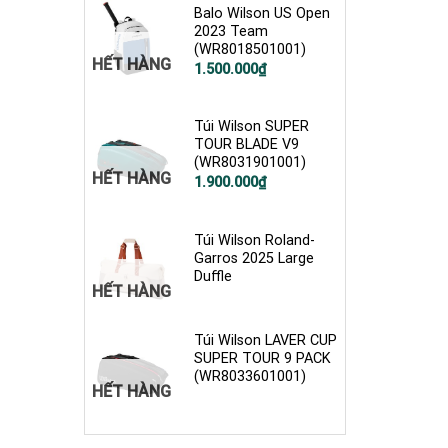
1.500.000₫.
Balo Wilson US Open
2023 Team
(WR8018501001)
HẾT HÀNG
1.500.000
₫
Túi Wilson SUPER
TOUR BLADE V9
(WR8031901001)
HẾT HÀNG
1.900.000
₫
Túi Wilson Roland-
Garros 2025 Large
Duffle
HẾT HÀNG
Túi Wilson LAVER CUP
SUPER TOUR 9 PACK
(WR8033601001)
HẾT HÀNG