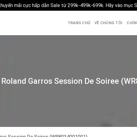
 khuyến mãi cực hấp dẫn Sale từ 299k-499k-699k. Hãy vào mục 
TRANG CHỦ
VỀ CHÚNG TÔI
CHÍN
 Roland Garros Session De Soiree (W
ros Session De Soiree (WR8034001001)