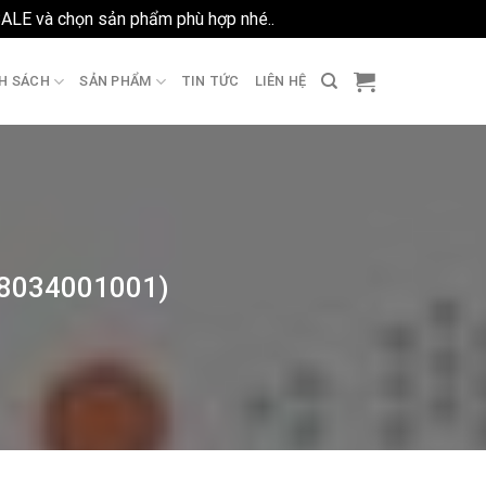
SALE và chọn sản phẩm phù hợp nhé..
Bỏ qua
H SÁCH
SẢN PHẨM
TIN TỨC
LIÊN HỆ
R8034001001)