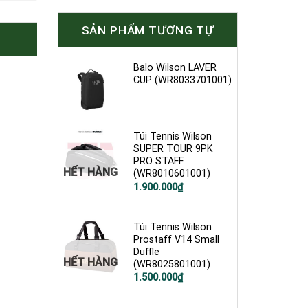
SẢN PHẨM TƯƠNG TỰ
Balo Wilson LAVER
CUP (WR8033701001)
Túi Tennis Wilson
SUPER TOUR 9PK
PRO STAFF
HẾT HÀNG
(WR8010601001)
Giá
Giá
1.900.000
₫
gốc
hiện
là:
tại
2.600.000₫.
là:
1.900.000₫.
Túi Tennis Wilson
Prostaff V14 Small
Duffle
HẾT HÀNG
(WR8025801001)
Giá
Giá
1.500.000
₫
gốc
hiện
là:
tại
2.000.000₫.
là: