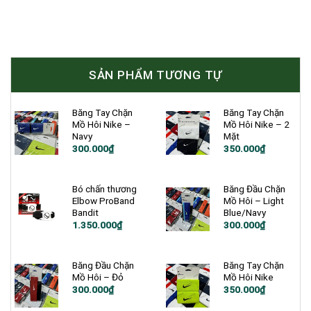
SẢN PHẨM TƯƠNG TỰ
Băng Tay Chặn
Băng Tay Chặn
Mồ Hôi Nike –
Mồ Hôi Nike – 2
Navy
Mặt
300.000
₫
350.000
₫
Bó chấn thương
Băng Đầu Chặn
Elbow ProBand
Mồ Hôi – Light
Bandit
Blue/Navy
Giá
Giá
1.350.000
₫
300.000
₫
gốc
hiện
là:
tại
1.500.000₫.
là:
1.350.000₫.
Băng Đầu Chặn
Băng Tay Chặn
Mồ Hôi – Đỏ
Mồ Hôi Nike
300.000
₫
350.000
₫