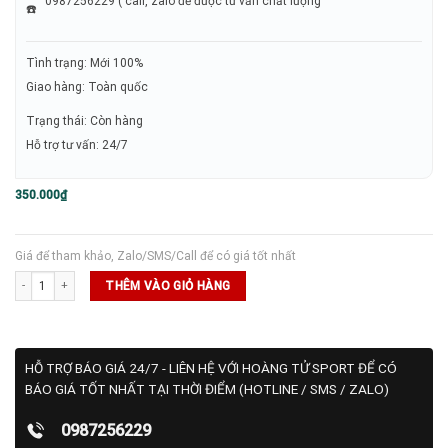
0987256229 ( call, zalo để được tư vấn chất lượng
Tình trạng: Mới 100%
Giao hàng: Toàn quốc
Trạng thái: Còn hàng
Hỗ trợ tư vấn: 24/7
350.000
₫
Giá để tham khảo, Zalo/SMS/Call để có giá tốt nhất
Băng đô Wilson - Black số lượng
THÊM VÀO GIỎ HÀNG
HỖ TRỢ BÁO GIÁ 24/7 - LIÊN HỆ VỚI HOÀNG TỬ SPORT ĐỂ CÓ
BÁO GIÁ TỐT NHẤT TẠI THỜI ĐIỂM (HOTLINE / SMS / ZALO)
0987256229