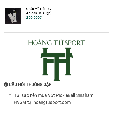
Chặn Mồ Hôi Tay
Adidas Dài (Cặp)
200.000
₫
CÂU HỎI THƯỜNG GẶP
Tại sao nên mua Vợt PickleBall Sinsham
HVSM tại hoangtusport.com