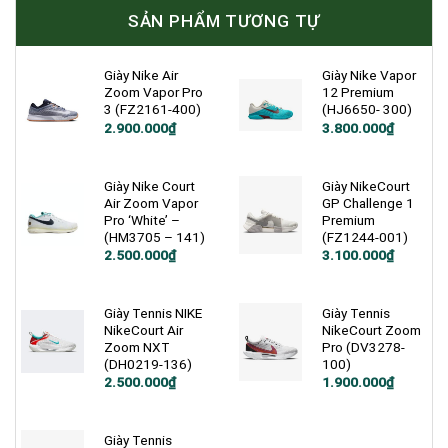
SẢN PHẨM TƯƠNG TỰ
Giày Nike Air
Giày Nike Vapor
Zoom Vapor Pro
12 Premium
3 (FZ2161-400)
(HJ6650- 300)
2.900.000
₫
3.800.000
₫
Giày Nike Court
Giày NikeCourt
Air Zoom Vapor
GP Challenge 1
Pro ‘White’ –
Premium
(HM3705 – 141)
(FZ1244-001)
Giá
Giá
2.500.000
₫
3.100.000
₫
gốc
hiện
là:
tại
3.000.000₫.
là:
2.500.000₫.
Giày Tennis NIKE
Giày Tennis
NikeCourt Air
NikeCourt Zoom
Zoom NXT
Pro (DV3278-
(DH0219-136)
100)
Giá
Giá
Giá
Giá
2.500.000
₫
1.900.000
₫
gốc
hiện
gốc
hiện
là:
tại
là:
tại
2.900.000₫.
là:
3.000.000₫.
là:
2.500.000₫.
1.900.000₫.
Giày Tennis