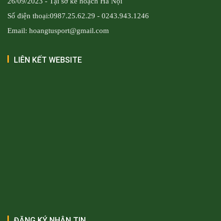
26/09/2023 - Tại sở kế hoạch Hà Nội
Số điện thoại:0987.25.62.29 - 0243.943.1246
Email: hoangtusport@gmail.com
LIÊN KẾT WEBSITE
ĐĂNG KÝ NHẬN TIN