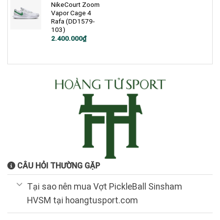
NikeCourt Zoom
Vapor Cage 4
Rafa (DD1579-
103)
Giá
Giá
2.400.000
₫
gốc
hiện
là:
tại
4.600.000₫.
là:
2.400.000₫.
CÂU HỎI THƯỜNG GẶP
Tại sao nên mua Vợt PickleBall Sinsham
HVSM tại hoangtusport.com