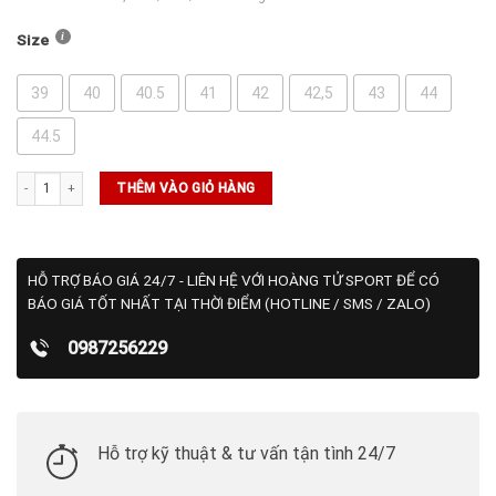
Size
39
40
40.5
41
42
42,5
43
44
44.5
Giày Nike Vapor 12 Hard Court Light Silver (FV5552-003) số lượng
THÊM VÀO GIỎ HÀNG
HỖ TRỢ BÁO GIÁ 24/7 - LIÊN HỆ VỚI HOÀNG TỬ SPORT ĐỂ CÓ
BÁO GIÁ TỐT NHẤT TẠI THỜI ĐIỂM (HOTLINE / SMS / ZALO)
0987256229
Hỗ trợ kỹ thuật & tư vấn tận tình 24/7