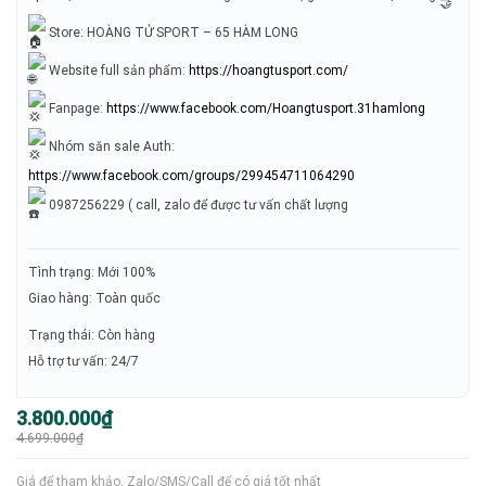
Store: HOÀNG TỬ SPORT – 65 HÀM LONG
Website full sản phẩm:
https://hoangtusport.com/
Fanpage:
https://www.facebook.com/Hoangtusport.31hamlong
Nhóm săn sale Auth:
https://www.facebook.com/groups/299454711064290
0987256229 ( call, zalo để được tư vấn chất lượng
Tình trạng: Mới 100%
Giao hàng: Toàn quốc
Trạng thái: Còn hàng
Hỗ trợ tư vấn: 24/7
Giá
Giá
3.800.000
₫
gốc
hiện
4.699.000
₫
là:
tại
4.699.000₫.
là:
3.800.000₫.
Giá để tham khảo, Zalo/SMS/Call để có giá tốt nhất