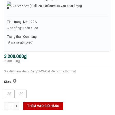
0987256229 ( Call, zalo để được tư vấn chất lượng
Tình trạng: Mới 100%
Giao hàng: Toàn quốc
Trạng thái: Còn hàng
Hỗ trợ tư vấn: 24/7
Giá
Giá
3.200.000
₫
gốc
hiện
3.900.000
₫
là:
tại
3.900.000₫.
là:
3.200.000₫.
Giá để tham khảo, Zalo/SMS/Call để có giá tốt nhất
Size
38
39
Giày Tennis - Pickleball Skechers Slip-ins: Baseline Bully ( 172115 - WHT ) số lượng
THÊM VÀO GIỎ HÀNG