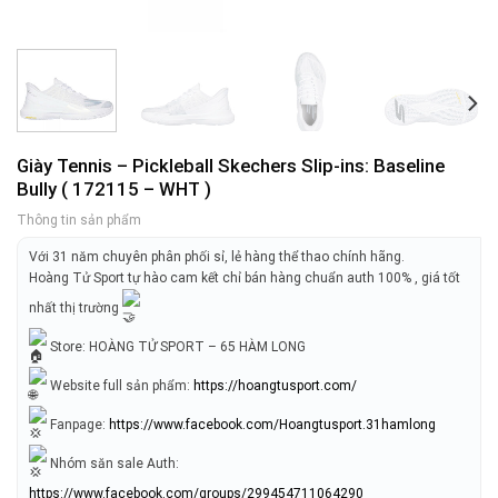
Giày Tennis – Pickleball Skechers Slip-ins: Baseline
Bully ( 172115 – WHT )
Thông tin sản phẩm
Với 31 năm chuyên phân phối sỉ, lẻ hàng thể thao chính hãng.
Hoàng Tử Sport tự hào cam kết chỉ bán hàng chuẩn auth 100% , giá tốt
nhất thị trường
Store: HOÀNG TỬ SPORT – 65 HÀM LONG
Website full sản phẩm:
https://hoangtusport.com/
Fanpage:
https://www.facebook.com/Hoangtusport.31hamlong
Nhóm săn sale Auth:
https://www.facebook.com/groups/299454711064290