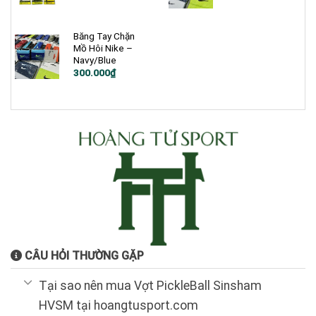
Băng Tay Chặn
Mồ Hôi Nike –
Navy/Blue
300.000
₫
CÂU HỎI THƯỜNG GẶP
Tại sao nên mua Vợt PickleBall Sinsham
HVSM tại hoangtusport.com