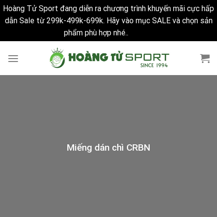
Hoàng Tử Sport đang diễn ra chương trình khuyến mãi cực hấp
dẫn Sale từ 299k-499k-699k. Hãy vào mục SALE và chọn sản
phẩm phù hợp nhé..
Bỏ qua
Skip
to
content
Miếng dán chì CRBN