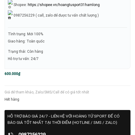
Shopee:
https://shopee.vn/hoangtusport31hamlong
0987256229 ( call, zalo để được tư vấn chất lượng )
Tình trạng: Mới 100%
Giao hàng: Toàn quốc
Trạng thái: Còn hàng
Hỗ trợ tư vấn: 24/7
600.000
₫
Giá để tham khảo, Zalo/SMS/Call để có giá tốt nhất
Hết hàng
HỖ TRỢ BÁO GIÁ 24/7 - LIÊN HỆ VỚI HOÀNG TỬ SPORT ĐỂ CÓ
BÁO GIÁ TỐT NHẤT TẠI THỜI ĐIỂM (HOTLINE / SMS / ZALO)
0987256229