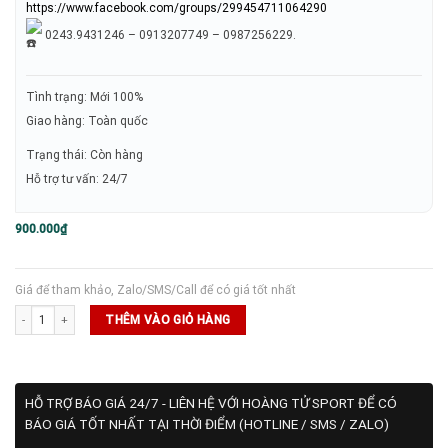
https://www.facebook.com/groups/299454711064290
0243.9431246 – 0913207749 – 0987256229.
Tình trạng: Mới 100%
Giao hàng: Toàn quốc
Trạng thái: Còn hàng
Hỗ trợ tư vấn: 24/7
900.000
₫
Giá để tham khảo, Zalo/SMS/Call để có giá tốt nhất
Mũ Golf Puma x PTC (024645-01) số lượng
THÊM VÀO GIỎ HÀNG
HỖ TRỢ BÁO GIÁ 24/7 - LIÊN HỆ VỚI HOÀNG TỬ SPORT ĐỂ CÓ
BÁO GIÁ TỐT NHẤT TẠI THỜI ĐIỂM (HOTLINE / SMS / ZALO)