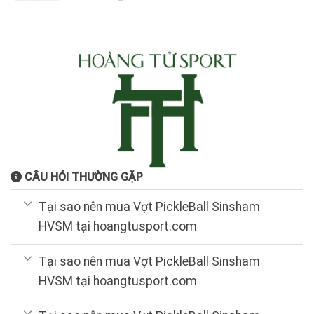
gốc
hiện
là:
tại
2.800.000₫.
là:
2.000.000₫.
CÂU HỎI THƯỜNG GẶP
Tại sao nên mua Vợt PickleBall Sinsham
HVSM tại hoangtusport.com
Tại sao nên mua Vợt PickleBall Sinsham
HVSM tại hoangtusport.com