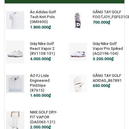
Áo Adidas Golf
GĂNG TAY GOLF
Tech Knit Polo
FOOTJOY_FGFS21C
(GM3600)
700.000
₫
1.800.000
₫
Giày Nike Golf
Giày Nike Golf
React Vapor 2
Vapor Pro Spiked
(BV1138-101)
(AQ2196-104)
Giá
Giá
Giá
Giá
4.000.000
₫
3.200.000
₫
gốc
hiện
gốc
hiện
là:
tại
là:
tại
5.000.000₫.
là:
3.750.000₫.
là:
4.000.000₫.
3.200.000₫.
ÁO FJ Lisle
GĂNG TAY GOLF
Engineered
ADIDAS_867891
PinStripe
650.000
₫
(87615)
1.600.000
₫
NIKE GOLF DRY-
FIT VAPOR
(DA3063-121)
Giá
Giá
2.000.000
₫