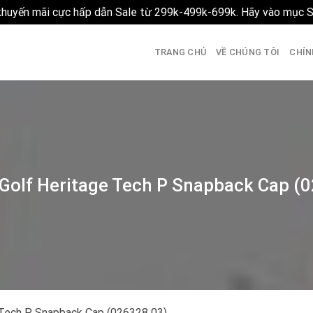
 khuyến mãi cực hấp dẫn Sale từ 299k-499k-699k. Hãy vào mục 
TRANG CHỦ
VỀ CHÚNG TÔI
CHÍN
olf Heritage Tech P Snapback Cap (
Tech P Snapback Cap (026328 03)