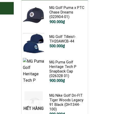
Mũ Golf Puma x PTC
Chase Dreams
(023904-01)
900.000
₫
Mũ Golf Tilleist-
TH20AWCB-44
500.000
₫
Mũ Puma Golf
Heritage Tech P
Snapback Cap
(026328 01)
900.000
₫
Mũ Nike Golf Dri-FIT
Tiger Woods Legacy
91 Black (DH1344-
HẾT HÀNG
100)