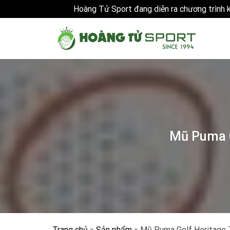
Hoàng Tử Sport đang diễn ra chương trình
Skip
to
content
Mũ Puma G
Trang chủ
»
Sản phẩm
»
Mũ Puma Golf Heritage 