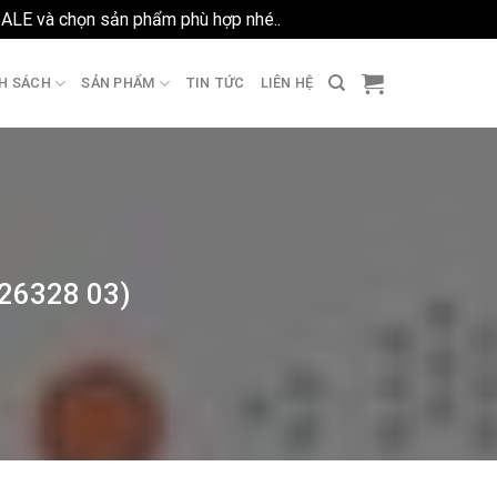
SALE và chọn sản phẩm phù hợp nhé..
Bỏ qua
H SÁCH
SẢN PHẨM
TIN TỨC
LIÊN HỆ
026328 03)