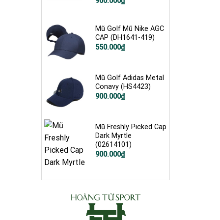
900.000
₫
Mũ Golf Mũ Nike AGC
CAP (DH1641-419)
Giá
Giá
550.000
₫
gốc
hiện
là:
tại
600.000₫.
là:
550.000₫.
Mũ Golf Adidas Metal
Conavy (HS4423)
900.000
₫
Mũ Freshly Picked Cap
Dark Myrtle
(02614101)
Giá
Giá
900.000
₫
gốc
hiện
là:
tại
1.100.000₫.
là:
900.000₫.