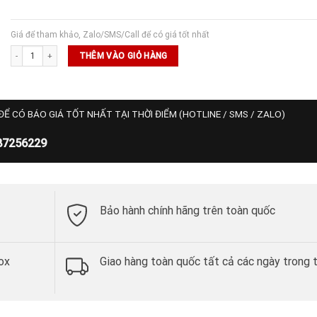
Giá để tham khảo, Zalo/SMS/Call để có giá tốt nhất
Mũ Puma Golf Heritage Tech P Snapback Cap (026328 03) số lượng
THÊM VÀO GIỎ HÀNG
ĐỂ CÓ BÁO GIÁ TỐT NHẤT TẠI THỜI ĐIỂM (HOTLINE / SMS / ZALO)
87256229
Bảo hành chính hãng trên toàn quốc
ox
Giao hàng toàn quốc tất cả các ngày trong 