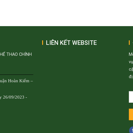
LIÊN KẾT WEBSITE
THỂ THAO CHÍNH
M
v
cậ
đị
Quận Hoàn Kiếm –
y 26/09/2023 -