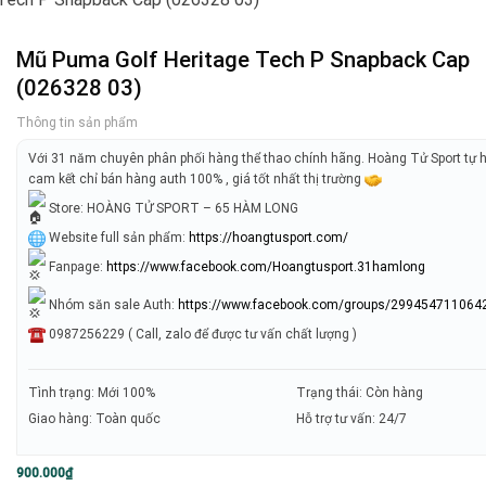
Mũ Puma Golf Heritage Tech P Snapback Cap
(026328 03)
Thông tin sản phẩm
Với 31 năm chuyên phân phối hàng thể thao chính hãng. Hoàng Tử Sport tự 
cam kết chỉ bán hàng auth 100% , giá tốt nhất thị trường
Store: HOÀNG TỬ SPORT – 65 HÀM LONG
Website full sản phẩm:
https://hoangtusport.com/
Fanpage:
https://www.facebook.com/Hoangtusport.31hamlong
Nhóm săn sale Auth:
https://www.facebook.com/groups/299454711064
0987256229 ( Call, zalo để được tư vấn chất lượng )
Tình trạng: Mới 100%
Trạng thái: Còn hàng
Giao hàng: Toàn quốc
Hỗ trợ tư vấn: 24/7
900.000
₫