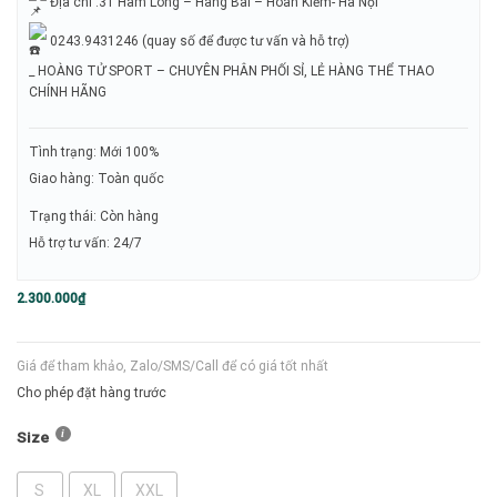
Địa chỉ :31 Hàm Long – Hàng Bài – Hoàn Kiếm- Hà Nội
0243.9431246 (quay số để được tư vấn và hỗ trợ)
_ HOÀNG TỬ SPORT – CHUYÊN PHÂN PHỐI SỈ, LẺ HÀNG THỂ THAO
CHÍNH HÃNG
Tình trạng: Mới 100%
Giao hàng: Toàn quốc
Trạng thái: Còn hàng
Hỗ trợ tư vấn: 24/7
2.300.000
₫
Giá để tham khảo, Zalo/SMS/Call để có giá tốt nhất
Cho phép đặt hàng trước
Size
S
XL
XXL