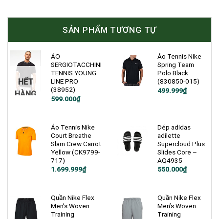
SẢN PHẨM TƯƠNG TỰ
ÁO
Áo Tennis Nike
SERGIOTACCHINI
Spring Team
TENNIS YOUNG
Polo Black
HẾT
LINE PRO
(830850-015)
(38952)
Giá
Giá
499.999
₫
HÀNG
gốc
hiện
Giá
Giá
599.000
₫
là:
tại
gốc
hiện
900.000₫.
là:
là:
tại
499.999₫.
1.200.000₫.
là:
599.000₫.
Áo Tennis Nike
Dép adidas
Court Breathe
adilette
Slam Crew Carrot
Supercloud Plus
Yellow (CK9799-
Slides Core –
717)
AQ4935
Giá
Giá
Giá
Giá
1.699.999
₫
550.000
₫
gốc
hiện
gốc
hiện
là:
tại
là:
tại
2.600.000₫.
là:
750.000₫.
là:
1.699.999₫.
550.000₫.
Quần Nike Flex
Quần Nike Flex
Men’s Woven
Men’s Woven
Training
Training