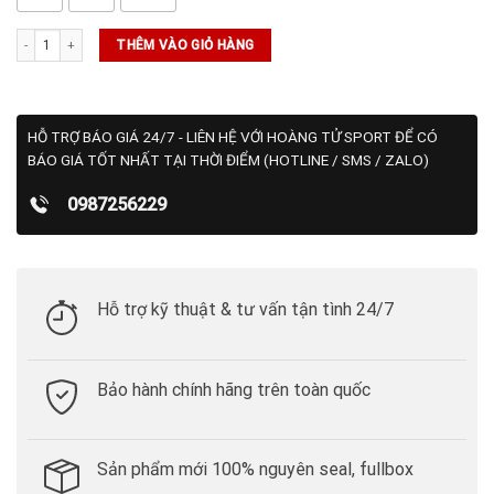
Nike Dri-FIT Men's Woven số lượng
THÊM VÀO GIỎ HÀNG
HỖ TRỢ BÁO GIÁ 24/7 - LIÊN HỆ VỚI HOÀNG TỬ SPORT ĐỂ CÓ
BÁO GIÁ TỐT NHẤT TẠI THỜI ĐIỂM (HOTLINE / SMS / ZALO)
0987256229
Hỗ trợ kỹ thuật & tư vấn tận tình 24/7
Bảo hành chính hãng trên toàn quốc
Sản phẩm mới 100% nguyên seal, fullbox