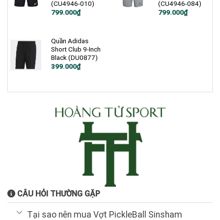
(CU4946-010)
(CU4946-084)
Giá
Giá
Giá
Giá
799.000
₫
799.000
₫
gốc
hiện
gốc
hiện
là:
tại
là:
tại
1.200.000₫.
là:
1.200.000₫.
là:
799.000₫.
799.000₫.
Quần Adidas
Short Club 9-Inch
Black (DU0877)
Giá
Giá
399.000
₫
gốc
hiện
là:
tại
900.000₫.
là:
399.000₫.
CÂU HỎI THƯỜNG GẶP
Tại sao nên mua Vợt PickleBall Sinsham