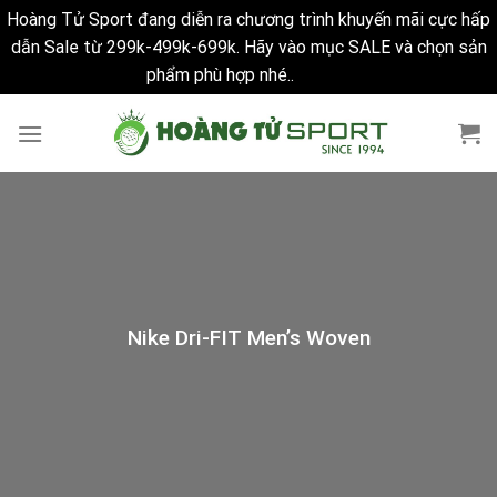
Hoàng Tử Sport đang diễn ra chương trình khuyến mãi cực hấp
dẫn Sale từ 299k-499k-699k. Hãy vào mục SALE và chọn sản
phẩm phù hợp nhé..
Bỏ qua
Skip
to
content
Nike Dri-FIT Men’s Woven