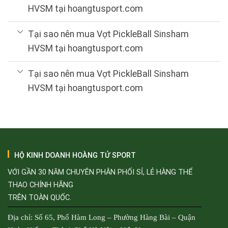
HVSM tại hoangtusport.com
Tại sao nên mua Vợt PickleBall Sinsham
HVSM tại hoangtusport.com
Tại sao nên mua Vợt PickleBall Sinsham
HVSM tại hoangtusport.com
HỘ KINH DOANH HOÀNG TỬ SPORT
VỚI GẦN 30 NĂM CHUYÊN PHÂN PHỐI SỈ, LẺ HÀNG THỂ
THAO CHÍNH HÃNG
TRÊN TOÀN QUỐC.
Địa chỉ: Số 65, Phố Hàm Long – Phường Hàng Bài – Quận