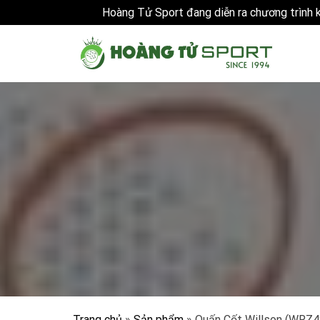
Hoàng Tử Sport đang diễn ra chương trình
Skip
to
content
Trang chủ
»
Sản phẩm
»
Quấn Cốt Willson (WRZ4