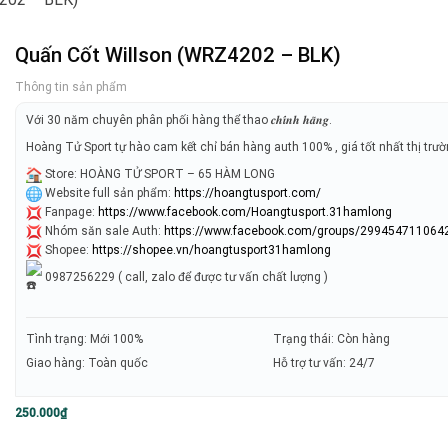
Quấn Cốt Willson (WRZ4202 – BLK)
Thông tin sản phẩm
Với 30 năm chuyên phân phối hàng thể thao 𝒄𝒉𝒊́𝒏𝒉 𝒉𝒂̃𝒏𝒈.
Hoàng Tử Sport tự hào cam kết chỉ bán hàng auth 100% , giá tốt nhất thị trư
Store: HOÀNG TỬ SPORT – 65 HÀM LONG
Website full sản phẩm:
https://hoangtusport.com/
Fanpage:
https://www.facebook.com/Hoangtusport.31hamlong
Nhóm săn sale Auth:
https://www.facebook.com/groups/299454711064
Shopee:
https://shopee.vn/hoangtusport31hamlong
0987256229 ( call, zalo để được tư vấn chất lượng )
Tình trạng: Mới 100%
Trạng thái: Còn hàng
Giao hàng: Toàn quốc
Hỗ trợ tư vấn: 24/7
250.000
₫