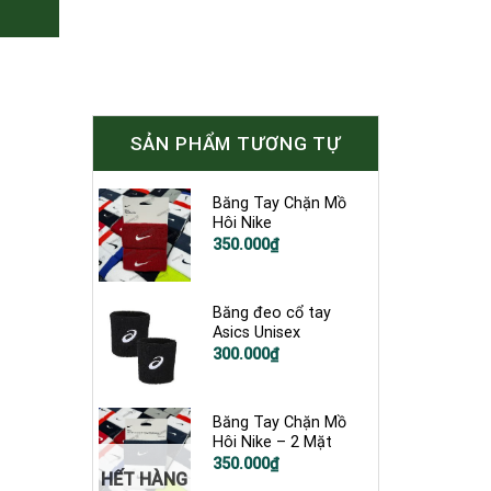
SẢN PHẨM TƯƠNG TỰ
Băng Tay Chặn Mồ
Hôi Nike
350.000
₫
Băng đeo cổ tay
Asics Unisex
300.000
₫
Băng Tay Chặn Mồ
Hôi Nike – 2 Mặt
350.000
₫
HẾT HÀNG