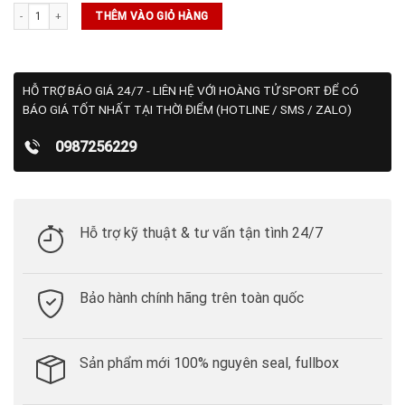
Quần Dealer Short 10 Dark Sage (535522 09) số lượng
THÊM VÀO GIỎ HÀNG
HỖ TRỢ BÁO GIÁ 24/7 - LIÊN HỆ VỚI HOÀNG TỬ SPORT ĐỂ CÓ
BÁO GIÁ TỐT NHẤT TẠI THỜI ĐIỂM (HOTLINE / SMS / ZALO)
0987256229
Hỗ trợ kỹ thuật & tư vấn tận tình 24/7
Bảo hành chính hãng trên toàn quốc
Sản phẩm mới 100% nguyên seal, fullbox