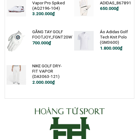
Vapor Pro Spiked
ADIDAS_867891
(AQ2196-104)
650.000
₫
Giá
Giá
3.200.000
₫
gốc
hiện
là:
tại
3.750.000₫.
là:
3.200.000₫.
GĂNG TAY GOLF
Áo Adidas Golf
FOOTJOY_FGNT20WT
Tech Knit Polo
(GM3600)
700.000
₫
1.800.000
₫
NIKE GOLF DRY-
FIT VAPOR
(DA3063-121)
Giá
Giá
2.000.000
₫
gốc
hiện
là:
tại
2.800.000₫.
là:
2.000.000₫.