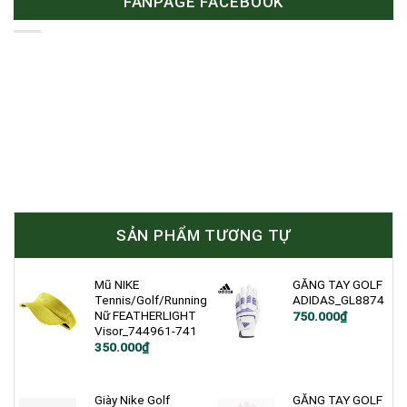
FANPAGE FACEBOOK
SẢN PHẨM TƯƠNG TỰ
Mũ NIKE
GĂNG TAY GOLF
Tennis/Golf/Running
ADIDAS_GL8874
Nữ FEATHERLIGHT
750.000
₫
Visor_744961-741
Giá
Giá
350.000
₫
gốc
hiện
là:
tại
400.000₫.
là:
350.000₫.
Giày Nike Golf
GĂNG TAY GOLF