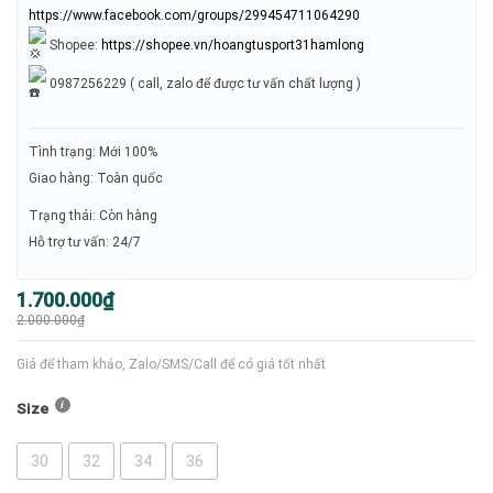
https://www.facebook.com/groups/299454711064290
Shopee:
https://shopee.vn/hoangtusport31hamlong
0987256229 ( call, zalo để được tư vấn chất lượng )
Tình trạng: Mới 100%
Giao hàng: Toàn quốc
Trạng thái: Còn hàng
Hỗ trợ tư vấn: 24/7
Giá
Giá
1.700.000
₫
gốc
hiện
2.000.000
₫
là:
tại
2.000.000₫.
là:
1.700.000₫.
Giá để tham khảo, Zalo/SMS/Call để có giá tốt nhất
Size
30
32
34
36