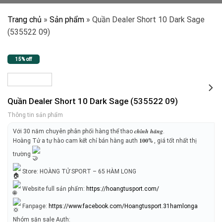
Trang chủ
»
Sản phẩm
»
Quần Dealer Short 10 Dark Sage
(535522 09)
15% off
Quần Dealer Short 10 Dark Sage (535522 09)
Thông tin sản phẩm
Với 30 năm chuyên phân phối hàng thể thao 𝒄𝒉𝒊́𝒏𝒉 𝒉𝒂̃𝒏𝒈.
Hoàng Tử a tự hào cam kết chỉ bán hàng auth 𝟏𝟎𝟎% , giá tốt nhất thị
trường
Store: HOÀNG TỬ SPORT – 65 HÀM LONG
Website full sản phẩm:
https://hoangtusport.com/
Fanpage:
https://www.facebook.com/Hoangtusport.31hamlonga
Nhóm săn sale Auth: