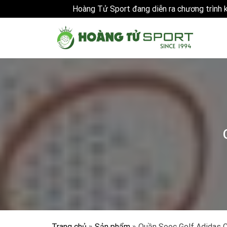
Hoàng Tử Sport đang diễn ra chương trình
Skip
to
content
Trang chủ
»
Sản phẩm
»
Quần Sooc Golf Adidas 