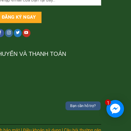
HUYỂN VÀ THANH TOÁN
1
Bạn cần hỗ trợ?
h bảo mật | Điều khoản sử dụng | Câu hỏi thường gặp