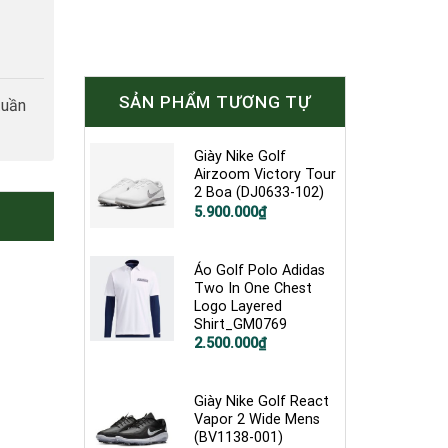
SẢN PHẨM TƯƠNG TỰ
tuần
Giày Nike Golf
Airzoom Victory Tour
2 Boa (DJ0633-102)
Giá
Giá
5.900.000
₫
gốc
hiện
là:
tại
7.400.000₫.
là:
5.900.000₫.
Áo Golf Polo Adidas
Two In One Chest
Logo Layered
Shirt_GM0769
2.500.000
₫
Giày Nike Golf React
Vapor 2 Wide Mens
(BV1138-001)