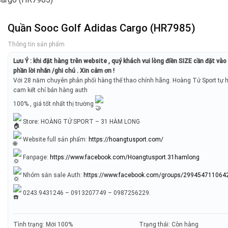
Quần Sooc Golf Adidas Cargo (HR7985)
Thông tin sản phẩm
Lưu Ý : khi đặt hàng trên website , quý khách vui lòng điền SIZE cần đặt và
phần lời nhắn /ghi chú . Xin cảm ơn !
Với 28 năm chuyên phân phối hàng thể thao chính hãng. Hoàng Tử Sport tự 
cam kết chỉ bán hàng auth
100% , giá tốt nhất thị trường
Store: HOÀNG TỬ SPORT – 31 HÀM LONG
Website full sản phẩm:
https://hoangtusport.com/
Fanpage:
https://www.facebook.com/Hoangtusport.31hamlong
Nhóm săn sale Auth:
https://www.facebook.com/groups/299454711064
0243.9431246 – 0913207749 – 0987256229.
Tình trạng: Mới 100%
Trạng thái: Còn hàng