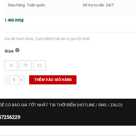
Giao hàng: Toàn quốc
Hỗ trợ tư vấn: 24/7
1.400.000
₫
Giá để tham khảo, Zalo/SMS/Call để có giá tốt nhất
Size
76
79
82
Quần Sooc Golf Adidas Cargo (HR7985) số lượng
THÊM VÀO GIỎ HÀNG
ĐỂ CÓ BÁO GIÁ TỐT NHẤT TẠI THỜI ĐIỂM (HOTLINE / SMS / ZALO)
87256229