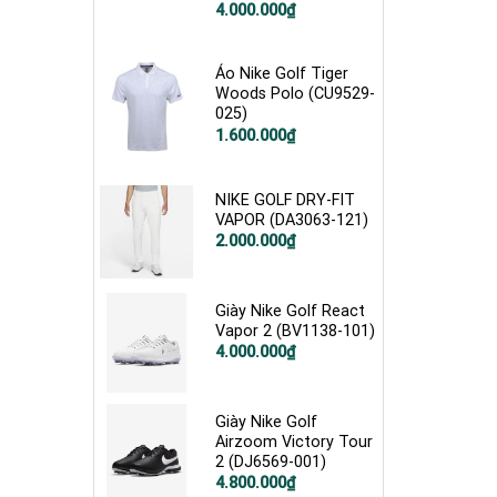
Giá
Giá
4.000.000
₫
gốc
hiện
là:
tại
5.000.000₫.
là:
4.000.000₫.
Áo Nike Golf Tiger
Woods Polo (CU9529-
025)
Giá
Giá
1.600.000
₫
gốc
hiện
là:
tại
2.300.000₫.
là:
1.600.000₫.
NIKE GOLF DRY-FIT
VAPOR (DA3063-121)
Giá
Giá
2.000.000
₫
gốc
hiện
là:
tại
2.800.000₫.
là:
2.000.000₫.
Giày Nike Golf React
Vapor 2 (BV1138-101)
Giá
Giá
4.000.000
₫
gốc
hiện
là:
tại
5.000.000₫.
là:
4.000.000₫.
Giày Nike Golf
Airzoom Victory Tour
2 (DJ6569-001)
Giá
Giá
4.800.000
₫