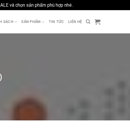
SALE và chọn sản phẩm phù hợp nhé..
Bỏ qua
H SÁCH
SẢN PHẨM
TIN TỨC
LIÊN HỆ
)