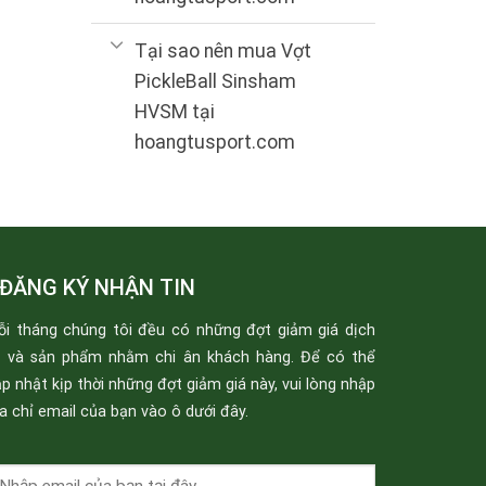
Tại sao nên mua Vợt
PickleBall Sinsham
HVSM tại
hoangtusport.com
ĐĂNG KÝ NHẬN TIN
ỗi tháng chúng tôi đều có những đợt giảm giá dịch
ụ và sản phẩm nhằm chi ân khách hàng. Để có thể
p nhật kịp thời những đợt giảm giá này, vui lòng nhập
a chỉ email của bạn vào ô dưới đây.