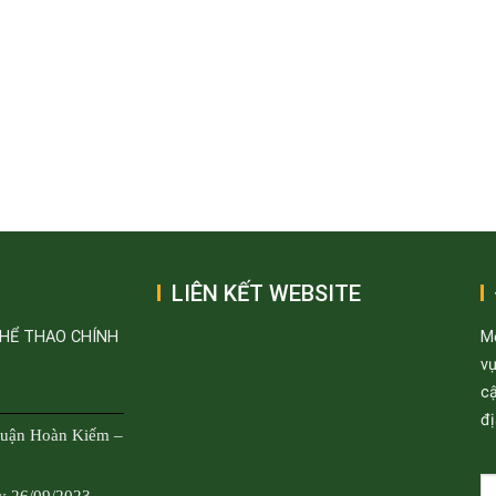
LIÊN KẾT WEBSITE
THỂ THAO CHÍNH
M
v
cậ
đị
Quận Hoàn Kiếm –
y 26/09/2023 -