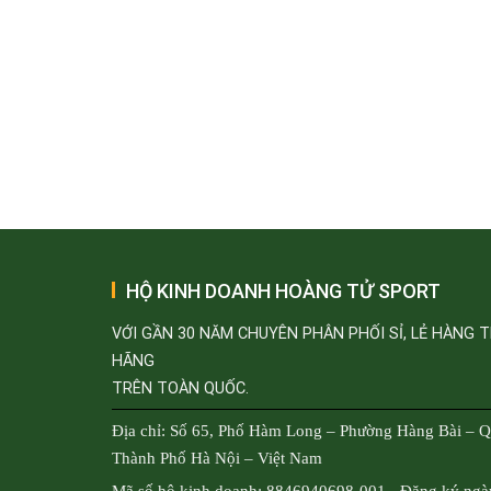
HỘ KINH DOANH HOÀNG TỬ SPORT
VỚI GẦN 30 NĂM CHUYÊN PHÂN PHỐI SỈ, LẺ HÀNG 
HÃNG
TRÊN TOÀN QUỐC.
Địa chỉ: Số 65, Phố Hàm Long – Phường Hàng Bài – 
Thành Phố Hà Nội – Việt Nam
Mã số hộ kinh doanh: 8846940698-001 - Đăng ký ngà