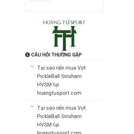
gốc
hiện
là:
tại
6.350.000₫.
là:
4.800.000₫.
CÂU HỎI THƯỜNG GẶP
Tại sao nên mua Vợt
PickleBall Sinsham
HVSM tại
hoangtusport.com
Tại sao nên mua Vợt
PickleBall Sinsham
HVSM tại
hoangtusport.com