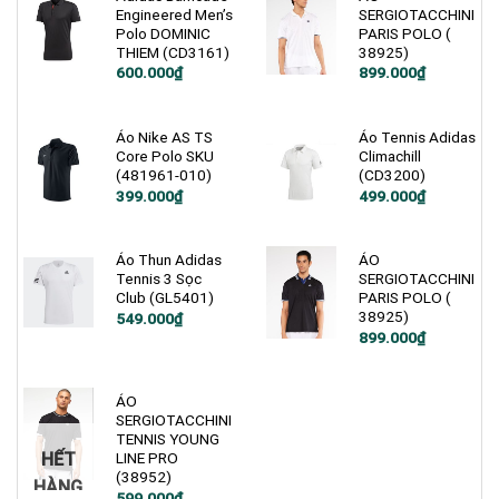
Engineered Men’s
SERGIOTACCHINI
Polo DOMINIC
PARIS POLO (
THIEM (CD3161)
38925)
Giá
Giá
600.000
₫
899.000
₫
gốc
hiện
là:
tại
1.200.000₫.
là:
600.000₫.
Áo Nike AS TS
Áo Tennis Adidas
Core Polo SKU
Climachill
(481961-010)
(CD3200)
Giá
Giá
Giá
Giá
399.000
₫
499.000
₫
gốc
hiện
gốc
hiện
là:
tại
là:
tại
1.000.000₫.
là:
1.200.000₫.
là:
399.000₫.
499.000₫.
Áo Thun Adidas
ÁO
Tennis 3 Sọc
SERGIOTACCHINI
Club (GL5401)
PARIS POLO (
38925)
Giá
Giá
549.000
₫
gốc
hiện
899.000
₫
là:
tại
750.000₫.
là:
549.000₫.
ÁO
SERGIOTACCHINI
TENNIS YOUNG
HẾT
LINE PRO
(38952)
HÀNG
Giá
Giá
599.000
₫