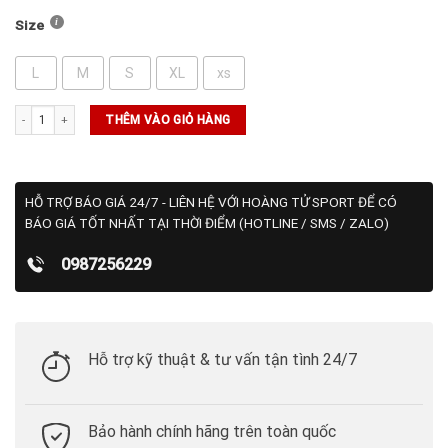
Size
L
M
S
XL
xs
Quần Wilson Tournament Short V2 7" Unlined - Infrared số lượng
THÊM VÀO GIỎ HÀNG
HỖ TRỢ BÁO GIÁ 24/7 - LIÊN HỆ VỚI HOÀNG TỬ SPORT ĐỂ CÓ
BÁO GIÁ TỐT NHẤT TẠI THỜI ĐIỂM (HOTLINE / SMS / ZALO)
0987256229
Hỗ trợ kỹ thuật & tư vấn tận tình 24/7
Bảo hành chính hãng trên toàn quốc