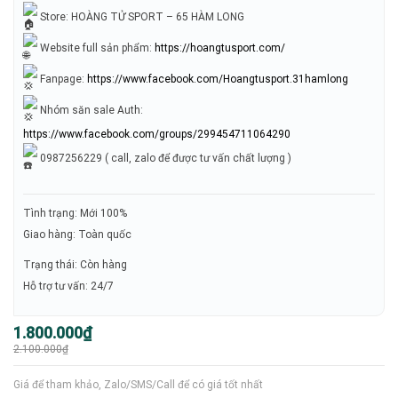
Store: HOÀNG TỬ SPORT – 65 HÀM LONG
Website full sản phẩm:
https://hoangtusport.com/
Fanpage:
https://www.facebook.com/Hoangtusport.31hamlong
Nhóm săn sale Auth:
https://www.facebook.com/groups/299454711064290
0987256229 ( call, zalo để được tư vấn chất lượng )
Tình trạng: Mới 100%
Giao hàng: Toàn quốc
Trạng thái: Còn hàng
Hỗ trợ tư vấn: 24/7
Giá
Giá
1.800.000
₫
gốc
hiện
2.100.000
₫
là:
tại
2.100.000₫.
là:
1.800.000₫.
Giá để tham khảo, Zalo/SMS/Call để có giá tốt nhất