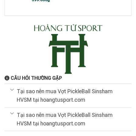
gốc
hiện
là:
tại
1.200.000₫.
là:
599.000₫.
CÂU HỎI THƯỜNG GẶP
Tại sao nên mua Vợt PickleBall Sinsham
HVSM tại hoangtusport.com
Tại sao nên mua Vợt PickleBall Sinsham
HVSM tại hoangtusport.com