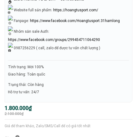
Website full sản phẩm:
https://hoangtusport.com/
Fanpage:
https://www.facebook.com/Hoangtusport.31hamlong
Nhóm săn sale Auth:
https://www.facebook.com/groups/299454711064290
0987256229 ( call, zalo để được tư vấn chất lượng )
Tình trạng: Mới 100%
Giao hàng: Toàn quốc
Trạng thái: Còn hàng
Hỗ trợ tư vấn: 24/7
Giá
Giá
1.800.000
₫
gốc
hiện
2.100.000
₫
là:
tại
2.100.000₫.
là:
1.800.000₫.
Giá để tham khảo, Zalo/SMS/Call để có giá tốt nhất