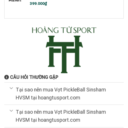
HÀNG
Giá
Giá
399.000
₫
gốc
hiện
là:
tại
900.000₫.
là:
399.000₫.
CÂU HỎI THƯỜNG GẶP
Tại sao nên mua Vợt PickleBall Sinsham
HVSM tại hoangtusport.com
Tại sao nên mua Vợt PickleBall Sinsham
HVSM tại hoangtusport.com