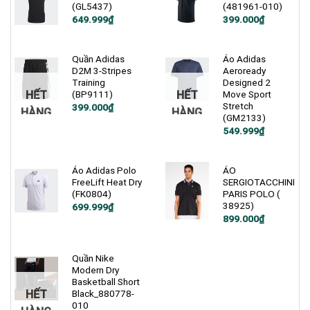
(GL5437)
(481961-010)
Giá
Giá
Giá
Giá
649.999
₫
399.000
₫
gốc
hiện
gốc
hiện
là:
tại
là:
tại
850.000₫.
là:
1.000.000₫.
là:
649.999₫.
399.000₫.
Quần Adidas
Áo Adidas
D2M 3-Stripes
Aeroready
Training
Designed 2
HẾT
HẾT
(BP9111)
Move Sport
Stretch
Giá
Giá
399.000
₫
HÀNG
HÀNG
gốc
hiện
(GM2133)
là:
tại
Giá
Giá
549.999
₫
900.000₫.
là:
gốc
hiện
399.000₫.
là:
tại
900.000₫.
là:
549.999₫.
Áo Adidas Polo
ÁO
FreeLift Heat Dry
SERGIOTACCHINI
(FK0804)
PARIS POLO (
38925)
Giá
Giá
699.999
₫
gốc
hiện
899.000
₫
là:
tại
1.900.000₫.
là:
699.999₫.
Quần Nike
Modern Dry
Basketball Short
HẾT
Black_880778-
010