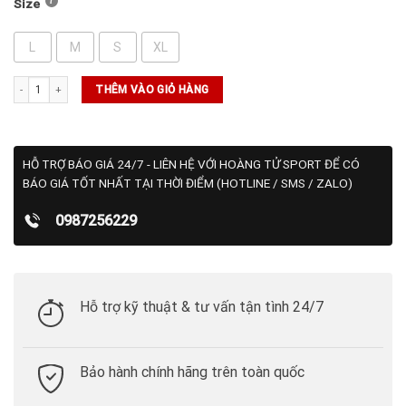
Size
L
M
S
XL
Quần Wilson Volley Short 6" Unlined - Black số lượng
THÊM VÀO GIỎ HÀNG
HỖ TRỢ BÁO GIÁ 24/7 - LIÊN HỆ VỚI HOÀNG TỬ SPORT ĐỂ CÓ
BÁO GIÁ TỐT NHẤT TẠI THỜI ĐIỂM (HOTLINE / SMS / ZALO)
0987256229
Hỗ trợ kỹ thuật & tư vấn tận tình 24/7
Bảo hành chính hãng trên toàn quốc