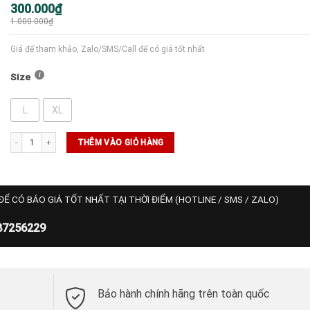
Giá
Giá
300.000
₫
gốc
hiện
1.000.000
₫
là:
tại
1.000.000₫.
là:
300.000₫.
Giá để tham khảo, Zalo/SMS/Call để có giá tốt nhất
Size
L
XL
SALE ADIDAS số lượng
THÊM VÀO GIỎ HÀNG
ĐỂ CÓ BÁO GIÁ TỐT NHẤT TẠI THỜI ĐIỂM (HOTLINE / SMS / ZALO)
87256229
Bảo hành chính hãng trên toàn quốc