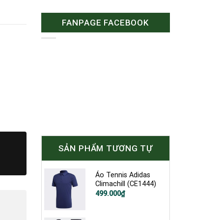
FANPAGE FACEBOOK
SẢN PHẨM TƯƠNG TỰ
Áo Tennis Adidas
Climachill (CE1444)
Giá
Giá
499.000
₫
gốc
hiện
là:
tại
1.200.000₫.
là: