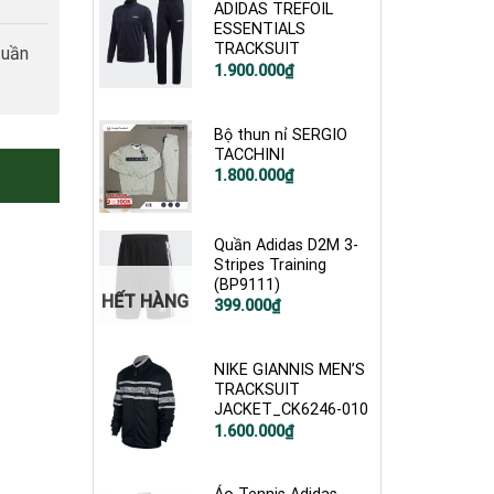
499.000₫.
ADIDAS TREFOIL
ESSENTIALS
TRACKSUIT
tuần
Giá
Giá
1.900.000
₫
gốc
hiện
là:
tại
2.500.000₫.
là:
1.900.000₫.
Bộ thun nỉ SERGIO
TACCHINI
Giá
Giá
1.800.000
₫
gốc
hiện
là:
tại
3.500.000₫.
là:
1.800.000₫.
Quần Adidas D2M 3-
Stripes Training
(BP9111)
HẾT HÀNG
Giá
Giá
399.000
₫
gốc
hiện
là:
tại
900.000₫.
là:
399.000₫.
NIKE GIANNIS MEN’S
TRACKSUIT
JACKET_CK6246-010
Giá
Giá
1.600.000
₫
gốc
hiện
là:
tại
2.500.000₫.
là:
1.600.000₫.