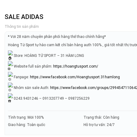
SALE ADIDAS
Thông tin sản phẩm
* Với 28 năm chuyên phân phối hàng thể thao chính hãng*
Hoàng Tử Sport tự hào cam kết chỉ bán hàng auth 100% , giá tốt nhất thị trư
Store: HOÀNG TỬ SPORT – 31 HÀM LONG
Website full sản phẩm:
https://hoangtusport.com/
Fanpage:
https://www.facebook.com/Hoangtusport.31hamlong
Nhóm săn sale Auth:
https://www.facebook.com/groups/299454711064
0243.9431246 – 0913207749 – 0987256229
Tình trạng: Mới 100%
Trạng thái: Còn hàng
Giao hàng: Toàn quốc
Hỗ trợ tư vấn: 24/7