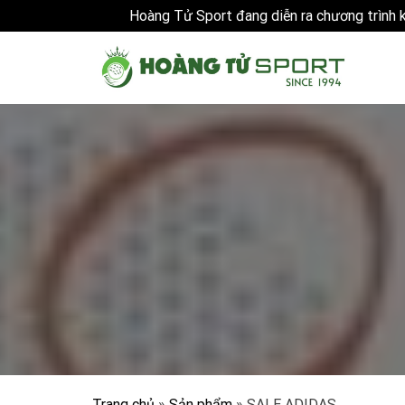
Hoàng Tử Sport đang diễn ra chương trình
Skip
to
content
Trang chủ
»
Sản phẩm
»
SALE ADIDAS