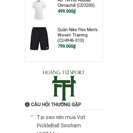
Áo Tennis Adidas
Climachill (CD3200)
Giá
Giá
499.000
₫
gốc
hiện
là:
tại
1.200.000₫.
là:
499.000₫.
Quần Nike Flex Men’s
Woven Training
(CU4946-010)
Giá
Giá
799.000
₫
gốc
hiện
là:
tại
1.200.000₫.
là:
799.000₫.
CÂU HỎI THƯỜNG GẶP
Tại sao nên mua Vợt
PickleBall Sinsham