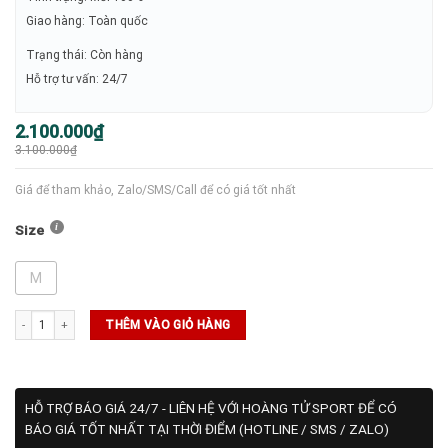
Giao hàng: Toàn quốc
Trạng thái: Còn hàng
Hỗ trợ tư vấn: 24/7
Giá
Giá
2.100.000
₫
gốc
hiện
3.100.000
₫
là:
tại
3.100.000₫.
là:
2.100.000₫.
Giá để tham khảo, Zalo/SMS/Call để có giá tốt nhất
Size
M
SALE ADIDAS số lượng
THÊM VÀO GIỎ HÀNG
HỖ TRỢ BÁO GIÁ 24/7 - LIÊN HỆ VỚI HOÀNG TỬ SPORT ĐỂ CÓ
BÁO GIÁ TỐT NHẤT TẠI THỜI ĐIỂM (HOTLINE / SMS / ZALO)