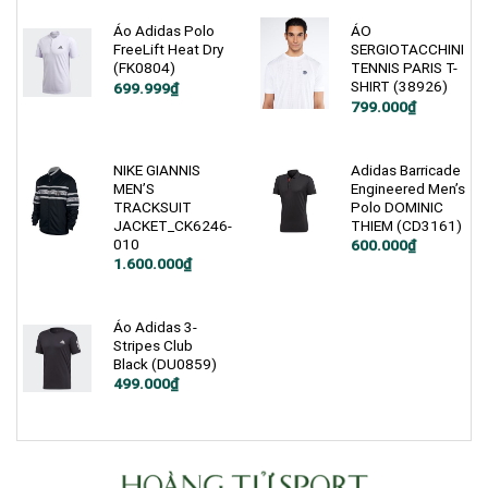
900.000₫.
là:
1.200.000₫.
là:
499.999₫.
799.000₫.
Áo Adidas Polo
ÁO
FreeLift Heat Dry
SERGIOTACCHINI
(FK0804)
TENNIS PARIS T-
SHIRT (38926)
Giá
Giá
699.999
₫
gốc
hiện
799.000
₫
là:
tại
1.900.000₫.
là:
699.999₫.
NIKE GIANNIS
Adidas Barricade
MEN’S
Engineered Men’s
TRACKSUIT
Polo DOMINIC
JACKET_CK6246-
THIEM (CD3161)
010
Giá
Giá
600.000
₫
gốc
hiện
Giá
Giá
1.600.000
₫
là:
tại
gốc
hiện
1.200.000₫.
là:
là:
tại
600.000₫.
2.500.000₫.
là:
1.600.000₫.
Áo Adidas 3-
Stripes Club
Black (DU0859)
Giá
Giá
499.000
₫
gốc
hiện
là:
tại
750.000₫.
là:
499.000₫.