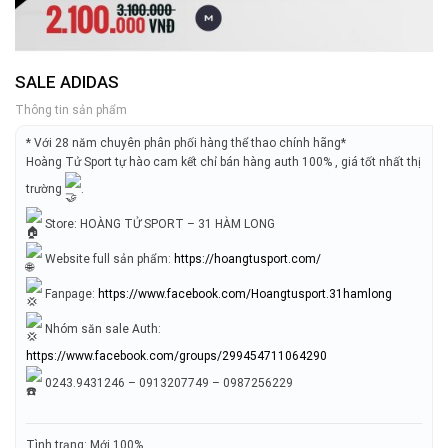
SALE ADIDAS
Thông tin sản phẩm
* Với 28 năm chuyên phân phối hàng thể thao chính hãng*
Hoàng Tử Sport tự hào cam kết chỉ bán hàng auth 100% , giá tốt nhất thị
trường
.
Store: HOÀNG TỬ SPORT – 31 HÀM LONG
Website full sản phẩm:
https://hoangtusport.com/
Fanpage:
https://www.facebook.com/Hoangtusport.31hamlong
Nhóm săn sale Auth:
https://www.facebook.com/groups/299454711064290
0243.9431246 – 0913207749 – 0987256229
Tình trạng: Mới 100%