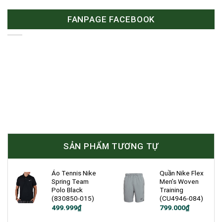
FANPAGE FACEBOOK
SẢN PHẨM TƯƠNG TỰ
Áo Tennis Nike
Quần Nike Flex
Spring Team
Men’s Woven
Polo Black
Training
(830850-015)
(CU4946-084)
Giá
Giá
Giá
Giá
499.999
₫
799.000
₫
gốc
hiện
gốc
hiện
là:
tại
là:
tại