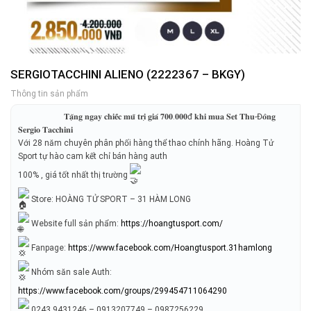
SERGIOTACCHINI ALIENO (2222367 – BKGY)
Thông tin sản phẩm
𝐓𝐚̣̆𝐧𝐠 𝐧𝐠𝐚𝐲 𝐜𝐡𝐢𝐞̂́𝐜 𝐦𝐮̃ 𝐭𝐫𝐢̣ 𝐠𝐢𝐚́ 𝟕𝟎𝟎.𝟎𝟎𝟎đ 𝐤𝐡𝐢 𝐦𝐮𝐚 𝐒𝐞𝐭 𝐓𝐡𝐮-Đ𝐨̂𝐧𝐠
𝐒𝐞𝐫𝐠𝐢𝐨 𝐓𝐚𝐜𝐜𝐡𝐢𝐧𝐢
Với 28 năm chuyên phân phối hàng thể thao chính hãng. Hoàng Tử
Sport tự hào cam kết chỉ bán hàng auth
100% , giá tốt nhất thị trường
Store: HOÀNG TỬ SPORT – 31 HÀM LONG
Website full sản phẩm:
https://hoangtusport.com/
Fanpage:
https://www.facebook.com/Hoangtusport.31hamlong
Nhóm săn sale Auth:
https://www.facebook.com/groups/299454711064290
0243.9431246 – 0913207749 – 0987256229.