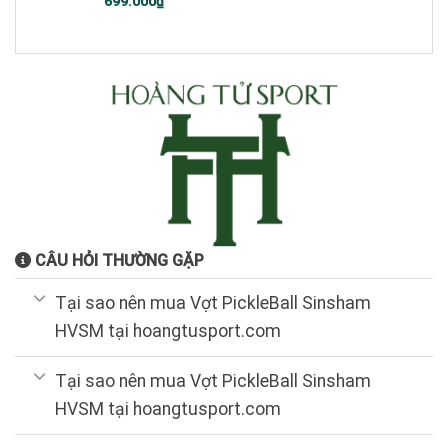
699.000
₫
gốc
hiện
là:
tại
1.200.000₫.
là:
699.000₫.
CÂU HỎI THƯỜNG GẶP
Tại sao nên mua Vợt PickleBall Sinsham
HVSM tại hoangtusport.com
Tại sao nên mua Vợt PickleBall Sinsham
HVSM tại hoangtusport.com