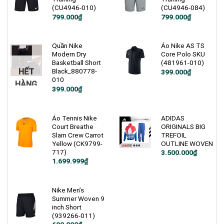
(CU4946-010)
(CU4946-084)
Giá
Giá
Giá
Giá
799.000
₫
799.000
₫
gốc
hiện
gốc
hiện
là:
tại
là:
tại
1.200.000₫.
là:
1.200.000₫.
là:
799.000₫.
799.000₫.
Quần Nike
Áo Nike AS TS
Modern Dry
Core Polo SKU
Basketball Short
(481961-010)
HẾT
Black_880778-
Giá
Giá
399.000
₫
gốc
hiện
010
HÀNG
là:
tại
Giá
Giá
399.000
₫
1.000.000₫.
là:
gốc
hiện
399.000₫.
là:
tại
900.000₫.
là:
399.000₫.
Áo Tennis Nike
ADIDAS
Court Breathe
ORIGINALS BIG
Slam Crew Carrot
TREFOIL
Yellow (CK9799-
OUTLINE WOVEN
717)
Giá
Giá
3.500.000
₫
gốc
hiện
Giá
Giá
1.699.999
₫
là:
tại
gốc
hiện
4.800.000₫.
là:
là:
tại
3.500.000₫.
2.600.000₫.
là:
1.699.999₫.
Nike Men’s
Summer Woven 9
inch Short
(939266-011)
Giá
Giá