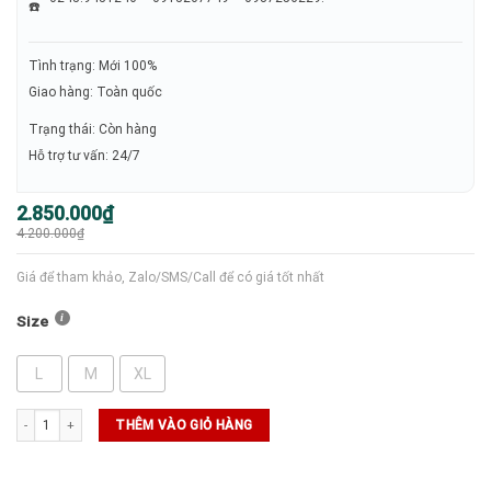
Tình trạng: Mới 100%
Giao hàng: Toàn quốc
Trạng thái: Còn hàng
Hỗ trợ tư vấn: 24/7
Giá
Giá
2.850.000
₫
gốc
hiện
4.200.000
₫
là:
tại
4.200.000₫.
là:
2.850.000₫.
Giá để tham khảo, Zalo/SMS/Call để có giá tốt nhất
Size
L
M
XL
SERGIOTACCHINI ALIENO (2222367 - BKGY) số lượng
THÊM VÀO GIỎ HÀNG