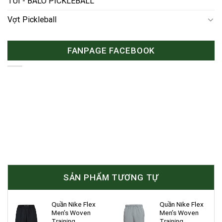
TÚI - BALO PICKLEBALL
Vợt Pickleball
FANPAGE FACEBOOK
SẢN PHẨM TƯƠNG TỰ
Quần Nike Flex
Quần Nike Flex
Men’s Woven
Men’s Woven
Training
Training