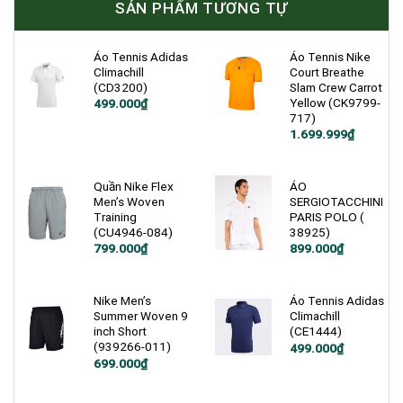
SẢN PHẨM TƯƠNG TỰ
Áo Tennis Adidas
Áo Tennis Nike
Climachill
Court Breathe
(CD3200)
Slam Crew Carrot
Yellow (CK9799-
Giá
Giá
499.000
₫
gốc
hiện
717)
là:
tại
Giá
Giá
1.699.999
₫
1.200.000₫.
là:
gốc
hiện
499.000₫.
là:
tại
2.600.000₫.
là:
1.699.999₫.
Quần Nike Flex
ÁO
Men’s Woven
SERGIOTACCHINI
Training
PARIS POLO (
(CU4946-084)
38925)
Giá
Giá
799.000
₫
899.000
₫
gốc
hiện
là:
tại
1.200.000₫.
là:
799.000₫.
Nike Men’s
Áo Tennis Adidas
Summer Woven 9
Climachill
inch Short
(CE1444)
(939266-011)
Giá
Giá
499.000
₫
gốc
hiện
Giá
Giá
699.000
₫
là:
tại
gốc
hiện
1.200.000₫.
là:
là:
tại
499.000₫.
1.200.000₫.
là: