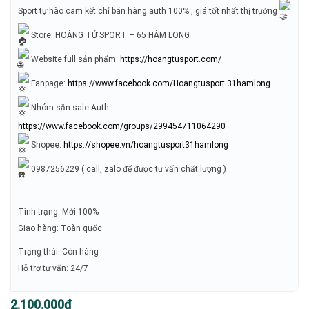
Sport tự hào cam kết chỉ bán hàng auth 100% , giá tốt nhất thị trường
Store: HOÀNG TỬ SPORT – 65 HÀM LONG
Website full sản phẩm:
https://hoangtusport.com/
Fanpage:
https://www.facebook.com/Hoangtusport.31hamlong
Nhóm săn sale Auth:
https://www.facebook.com/groups/299454711064290
Shopee:
https://shopee.vn/hoangtusport31hamlong
0987256229 ( call, zalo để được tư vấn chất lượng )
Tình trạng: Mới 100%
Giao hàng: Toàn quốc
Trạng thái: Còn hàng
Hỗ trợ tư vấn: 24/7
Giá
Giá
2.100.000
₫