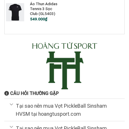
699.000₫.
Áo Thun Adidas
Tennis 3 Sọc
Club (GL5403)
Giá
Giá
549.000
₫
gốc
hiện
là:
tại
750.000₫.
là:
549.000₫.
CÂU HỎI THƯỜNG GẶP
Tại sao nên mua Vợt PickleBall Sinsham
HVSM tại hoangtusport.com
Tại sao nên mua Vợt PickleBall Sinsham