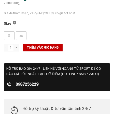
gốc
hiện
2.800.000
₫
là:
tại
2.800.000₫.
là:
2.100.000₫.
Giá để tham khảo, Zalo/SMS/Call để có giá tốt nhất
Size
S
xs
Áo Wilson Men's Core Parkside Crew số lượng
THÊM VÀO GIỎ HÀNG
HỖ TRỢ BÁO GIÁ 24/7 - LIÊN HỆ VỚI HOÀNG TỬ SPORT ĐỂ CÓ
BÁO GIÁ TỐT NHẤT TẠI THỜI ĐIỂM (HOTLINE / SMS / ZALO)
0987256229
Hỗ trợ kỹ thuật & tư vấn tận tình 24/7