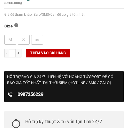
gốc
hiện
6.200.000
₫
là:
tại
6.200.000₫.
là:
5.500.000₫.
Giá để tham khảo, Zalo/SMS/Call để có giá tốt nhất
Size
M
S
xs
Set Gió Wilson Men's Grand Slam - Đen số lượng
THÊM VÀO GIỎ HÀNG
HỖ TRỢ BÁO GIÁ 24/7 - LIÊN HỆ VỚI HOÀNG TỬ SPORT ĐỂ CÓ
BÁO GIÁ TỐT NHẤT TẠI THỜI ĐIỂM (HOTLINE / SMS / ZALO)
0987256229
Hỗ trợ kỹ thuật & tư vấn tận tình 24/7