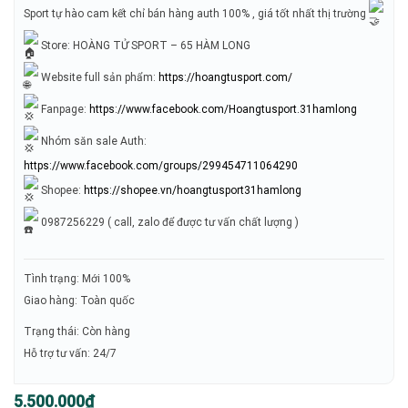
Sport tự hào cam kết chỉ bán hàng auth 100% , giá tốt nhất thị trường
Store: HOÀNG TỬ SPORT – 65 HÀM LONG
Website full sản phẩm:
https://hoangtusport.com/
Fanpage:
https://www.facebook.com/Hoangtusport.31hamlong
Nhóm săn sale Auth:
https://www.facebook.com/groups/299454711064290
Shopee:
https://shopee.vn/hoangtusport31hamlong
0987256229 ( call, zalo để được tư vấn chất lượng )
Tình trạng: Mới 100%
Giao hàng: Toàn quốc
Trạng thái: Còn hàng
Hỗ trợ tư vấn: 24/7
Giá
Giá
5.500.000
₫