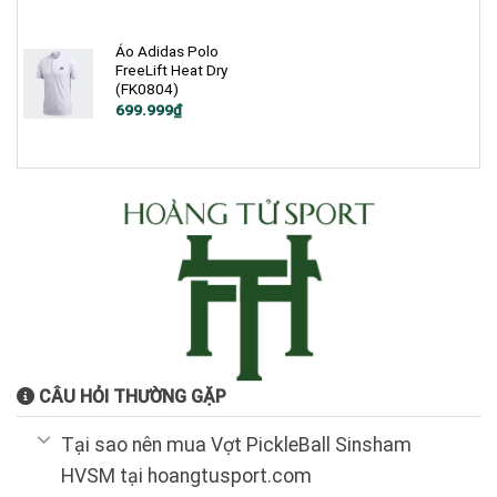
gốc
hiện
là:
tại
1.200.000₫.
là:
699.000₫.
Áo Adidas Polo
FreeLift Heat Dry
(FK0804)
Giá
Giá
699.999
₫
gốc
hiện
là:
tại
1.900.000₫.
là:
699.999₫.
CÂU HỎI THƯỜNG GẶP
Tại sao nên mua Vợt PickleBall Sinsham
HVSM tại hoangtusport.com