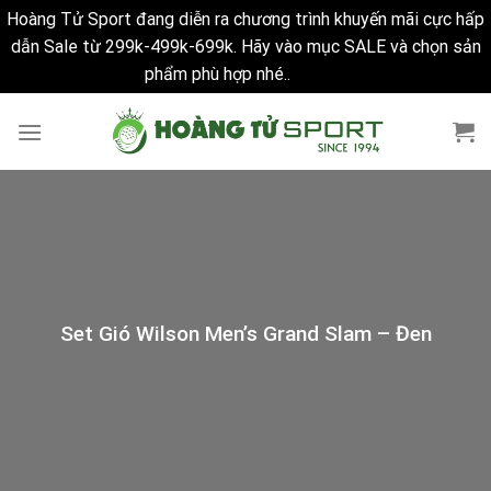
Hoàng Tử Sport đang diễn ra chương trình khuyến mãi cực hấp
dẫn Sale từ 299k-499k-699k. Hãy vào mục SALE và chọn sản
phẩm phù hợp nhé..
Bỏ qua
Skip
to
content
Set Gió Wilson Men’s Grand Slam – Đen