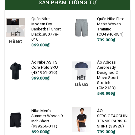
SẢN PHẨM TƯƠNG TỰ
Quần Nike
Quần Nike Flex
Modern Dry
Men’s Woven
Basketball Short
Training
HẾT
Black_880778-
(CU4946-084)
010
Giá
Giá
799.000
₫
HÀNG
gốc
hiện
Giá
Giá
399.000
₫
là:
tại
gốc
hiện
1.200.000₫.
là:
là:
tại
799.000₫.
900.000₫.
là:
399.000₫.
Áo Nike AS TS
Áo Adidas
Core Polo SKU
Aeroready
(481961-010)
Designed 2
HẾT
Move Sport
Giá
Giá
399.000
₫
gốc
hiện
Stretch
HÀNG
là:
tại
(GM2133)
1.000.000₫.
là:
Giá
Giá
399.000₫.
549.999
₫
gốc
hiện
là:
tại
900.000₫.
là:
549.999₫.
Nike Men’s
ÁO
Summer Woven 9
SERGIOTACCHINI
inch Short
TENNIS PARIS T-
(939266-011)
SHIRT (38926)
Giá
Giá
699.000
₫
799.000
₫