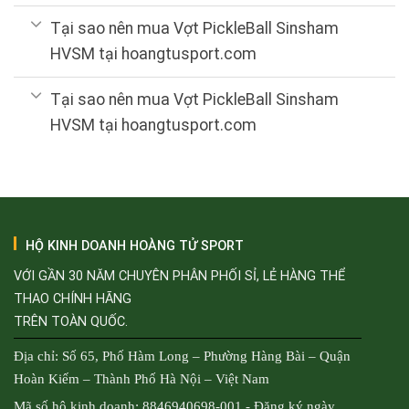
Tại sao nên mua Vợt PickleBall Sinsham
HVSM tại hoangtusport.com
Tại sao nên mua Vợt PickleBall Sinsham
HVSM tại hoangtusport.com
HỘ KINH DOANH HOÀNG TỬ SPORT
VỚI GẦN 30 NĂM CHUYÊN PHÂN PHỐI SỈ, LẺ HÀNG THỂ
THAO CHÍNH HÃNG
TRÊN TOÀN QUỐC.
Địa chỉ: Số 65, Phố Hàm Long – Phường Hàng Bài – Quận
Hoàn Kiếm – Thành Phố Hà Nội – Việt Nam
Mã số hộ kinh doanh: 8846940698-001 - Đăng ký ngày