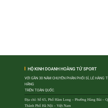
HỘ KINH DOANH HOÀNG TỬ SPORT
VỚI GẦN 30 NĂM CHUYÊN PHÂN PHỐI SỈ, LẺ HÀNG 
HÃNG
TRÊN TOÀN QUỐC.
Địa chỉ: Số 65, Phố Hàm Long – Phường Hàng Bài – 
Thành Phố Hà Nội – Việt Nam