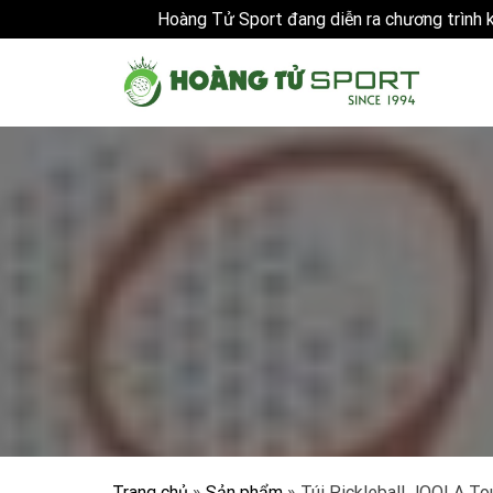
Hoàng Tử Sport đang diễn ra chương trình
Skip
to
content
Trang chủ
»
Sản phẩm
»
Túi Pickleball JOOLA Tou