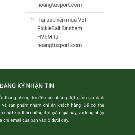
hoangtusport.com
Tại sao nên mua Vợt
PickleBall Sinsham
HVSM tại
hoangtusport.com
ĐĂNG KÝ NHẬN TIN
ỗi tháng chúng tôi đều có những đợt giảm giá dịch
ụ và sản phẩm nhằm chi ân khách hàng. Để có thể
p nhật kịp thời những đợt giảm giá này, vui lòng nhập
a chỉ email của bạn vào ô dưới đây.