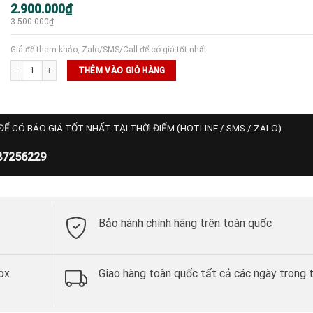
Giá
Giá
2.900.000
₫
gốc
hiện
3.500.000
₫
là:
tại
3.500.000₫.
là:
2.900.000₫.
Giá để tham khảo, Zalo/SMS/Call để có giá tốt nhất
Túi Pickleball JOOLA Tour Elite số lượng
THÊM VÀO GIỎ HÀNG
ĐỂ CÓ BÁO GIÁ TỐT NHẤT TẠI THỜI ĐIỂM (HOTLINE / SMS / ZALO)
87256229
Bảo hành chính hãng trên toàn quốc
ox
Giao hàng toàn quốc tất cả các ngày trong 