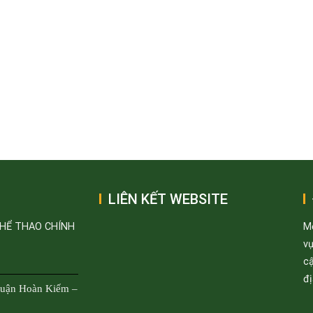
LIÊN KẾT WEBSITE
THỂ THAO CHÍNH
M
v
cậ
đị
Quận Hoàn Kiếm –