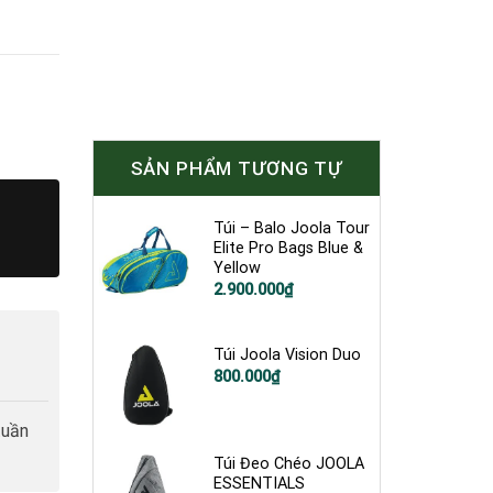
SẢN PHẨM TƯƠNG TỰ
Túi – Balo Joola Tour
Elite Pro Bags Blue &
Yellow
2.900.000
₫
Túi Joola Vision Duo
Giá
Giá
800.000
₫
gốc
hiện
là:
tại
1.000.000₫.
là:
tuần
800.000₫.
Túi Đeo Chéo JOOLA
ESSENTIALS