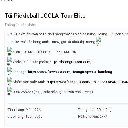
Túi Pickleball JOOLA Tour Elite
Thông tin sản phẩm
Với 31 năm chuyên phân phối hàng thể thao chính hãng. Hoàng Tử Sport tự 
cam kết chỉ bán hàng auth 100% , giá tốt nhất thị trường
Store: HOÀNG TỬ SPORT – 65 HÀM LONG
Website full sản phẩm:
https://hoangtusport.com/
Fanpage:
https://www.facebook.com/Hoangtusport.31hamlong
Nhóm săn sale Auth:
https://www.facebook.com/groups/299454711064
0987256229 ( call, zalo để được tư vấn chất lượng)
Tình trạng: Mới 100%
Trạng thái: Còn hàng
Giao hàng: Toàn quốc
Hỗ trợ tư vấn: 24/7