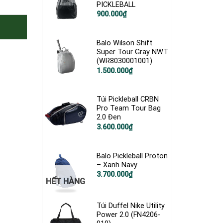
PICKLEBALL
900.000
₫
Balo Wilson Shift
Super Tour Gray NWT
(WR8030001001)
Giá
Giá
1.500.000
₫
gốc
hiện
là:
tại
2.200.000₫.
là:
1.500.000₫.
Túi Pickleball CRBN
Pro Team Tour Bag
2.0 Đen
3.600.000
₫
Balo Pickleball Proton
– Xanh Navy
3.700.000
₫
HẾT HÀNG
Túi Duffel Nike Utility
Power 2.0 (FN4206-