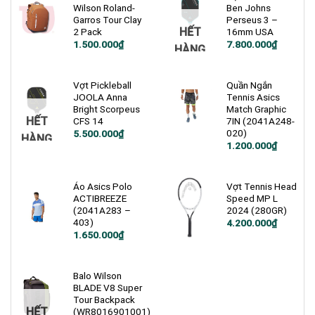
Wilson Roland-
Ben Johns
Garros Tour Clay
Perseus 3 –
HẾT
2 Pack
16mm USA
1.500.000
₫
7.800.000
₫
HÀNG
Vợt Pickleball
Quần Ngắn
JOOLA Anna
Tennis Asics
Bright Scorpeus
Match Graphic
HẾT
CFS 14
7IN (2041A248-
020)
5.500.000
₫
HÀNG
1.200.000
₫
Áo Asics Polo
Vợt Tennis Head
ACTIBREEZE
Speed MP L
(2041A283 –
2024 (280GR)
403)
4.200.000
₫
1.650.000
₫
Balo Wilson
BLADE V8 Super
Tour Backpack
HẾT
(WR8016901001)