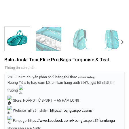
Balo Joola Tour Elite Pro Bags Turquoise & Teal
Thông tin sản phẩm
Với 30 năm chuyên phân phối hàng thể thao 𝒄𝒉𝒊́𝒏𝒉 𝒉𝒂̃𝒏𝒈.
Hoàng Tử a tự hào cam kết chỉ bán hàng auth 𝟏𝟎𝟎% , giá tốt nhất thị
trường
Store: HOÀNG TỬ SPORT – 65 HÀM LONG
Website full sản phẩm:
https://hoangtusport.com/
Fanpage:
https://www.facebook.com/Hoangtusport.31hamlonga
Nhóm săn sale Auth: