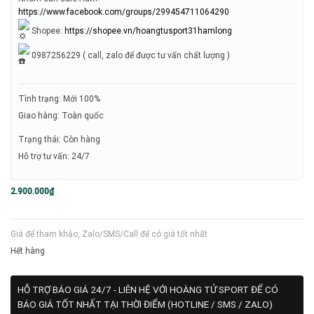
https://www.facebook.com/groups/299454711064290
Shopee:
https://shopee.vn/hoangtusport31hamlong
0987256229 ( call, zalo để được tư vấn chất lượng )
Tình trạng: Mới 100%
Giao hàng: Toàn quốc
Trạng thái: Còn hàng
Hỗ trợ tư vấn: 24/7
2.900.000
₫
Giá để tham khảo, Zalo/SMS/Call để có giá tốt nhất
Hết hàng
HỖ TRỢ BÁO GIÁ 24/7 - LIÊN HỆ VỚI HOÀNG TỬ SPORT ĐỂ CÓ
BÁO GIÁ TỐT NHẤT TẠI THỜI ĐIỂM (HOTLINE / SMS / ZALO)