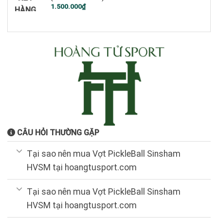
Giá
Giá
1.500.000
₫
HÀNG
gốc
hiện
là:
tại
2.200.000₫.
là:
1.500.000₫.
CÂU HỎI THƯỜNG GẶP
Tại sao nên mua Vợt PickleBall Sinsham
HVSM tại hoangtusport.com
Tại sao nên mua Vợt PickleBall Sinsham
HVSM tại hoangtusport.com