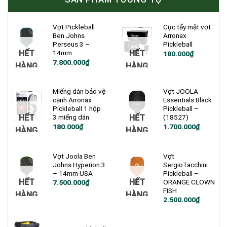
Vợt Pickleball
Cục tẩy mặt vợt
Ben Johns
Arronax
Perseus 3 –
Pickleball
HẾT
HẾT
14mm
180.000
₫
7.800.000
₫
HÀNG
HÀNG
Miếng dán bảo vệ
Vợt JOOLA
cạnh Arronax
Essentials Black
Pickleball 1 hộp
Pickleball –
HẾT
HẾT
3 miếng dán
(18527)
Giá
Giá
180.000
₫
1.700.000
₫
HÀNG
HÀNG
gốc
hiện
là:
tại
1.900.000₫.
là:
1.700.000₫.
Vợt Joola Ben
Vợt
Johns Hyperion 3
SergioTacchini
– 14mm USA
Pickleball –
HẾT
HẾT
ORANGE CLOWN
7.500.000
₫
FISH
HÀNG
HÀNG
Giá
Giá
2.500.000
₫
gốc
hiện
là:
tại
3.000.000₫.
là:
2.500.000₫.