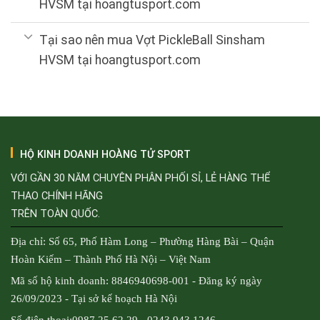
HVSM tại hoangtusport.com
Tại sao nên mua Vợt PickleBall Sinsham
HVSM tại hoangtusport.com
HỘ KINH DOANH HOÀNG TỬ SPORT
VỚI GẦN 30 NĂM CHUYÊN PHÂN PHỐI SỈ, LẺ HÀNG THỂ
THAO CHÍNH HÃNG
TRÊN TOÀN QUỐC.
Địa chỉ: Số 65, Phố Hàm Long – Phường Hàng Bài – Quận
Hoàn Kiếm – Thành Phố Hà Nội – Việt Nam
Mã số hộ kinh doanh: 8846940698-001 - Đăng ký ngày
26/09/2023 - Tại sở kế hoạch Hà Nội
Số điện thoại:0987.25.62.29 - 0243.943.1246