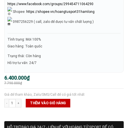
https://www.facebook.com/groups/299454711064290
Shopee:
https://shopee.vn/hoangtusport31hamlong
0987256229 ( call, zalo để được tư vấn chất lượng )
Tình trạng: Mới 100%
Giao hàng: Toàn quốc
Trạng thái: Còn hàng
Hỗ trợ tư vấn: 24/7
Giá
Giá
6.400.000
₫
gốc
hiện
7.790.000
₫
là:
tại
7.790.000₫.
là:
6.400.000₫.
Giá để tham khảo, Zalo/SMS/Call để có giá tốt nhất
Vợt Joola Hyperion Pro IV 14mm - Vietnam Colorway số lượng
THÊM VÀO GIỎ HÀNG
HỖ TRỢ BÁO GIÁ 24/7 - LIÊN HỆ VỚI HOÀNG TỬ SPORT ĐỂ CÓ