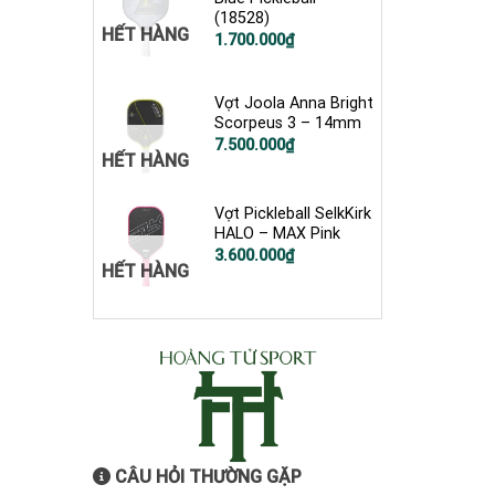
(18528)
HẾT HÀNG
Giá
Giá
1.700.000
₫
gốc
hiện
là:
tại
1.900.000₫.
là:
1.700.000₫.
Vợt Joola Anna Bright
Scorpeus 3 – 14mm
7.500.000
₫
HẾT HÀNG
Vợt Pickleball SelkKirk
HALO – MAX Pink
Giá
Giá
3.600.000
₫
HẾT HÀNG
gốc
hiện
là:
tại
4.900.000₫.
là:
3.600.000₫.
CÂU HỎI THƯỜNG GẶP