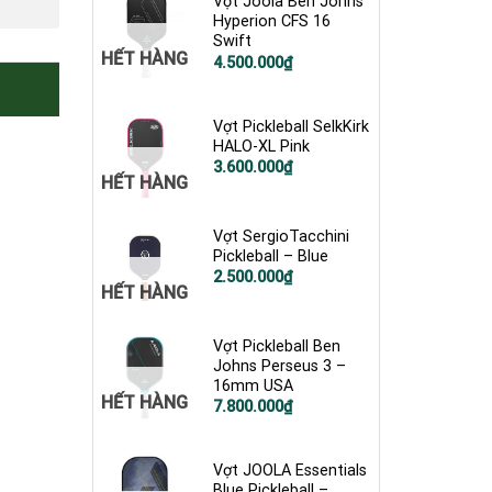
Vợt Joola Ben Johns
Hyperion CFS 16
Swift
HẾT HÀNG
Giá
Giá
4.500.000
₫
gốc
hiện
là:
tại
5.600.000₫.
là:
4.500.000₫.
Vợt Pickleball SelkKirk
HALO-XL Pink
Giá
Giá
3.600.000
₫
HẾT HÀNG
gốc
hiện
là:
tại
4.900.000₫.
là:
3.600.000₫.
Vợt SergioTacchini
Pickleball – Blue
Giá
Giá
2.500.000
₫
HẾT HÀNG
gốc
hiện
là:
tại
3.000.000₫.
là:
2.500.000₫.
Vợt Pickleball Ben
Johns Perseus 3 –
16mm USA
HẾT HÀNG
7.800.000
₫
Vợt JOOLA Essentials
Blue Pickleball –