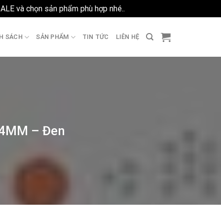
SALE và chọn sản phẩm phù hợp nhé..
Bỏ qua
H SÁCH
SẢN PHẨM
TIN TỨC
LIÊN HỆ
14MM – Đen