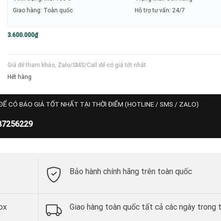
Giao hàng: Toàn quốc
Hỗ trợ tư vấn: 24/7
3.600.000
₫
Giá để tham khảo, Zalo/SMS/Call để có giá tốt nhất
Hết hàng
ĐỂ CÓ BÁO GIÁ TỐT NHẤT TẠI THỜI ĐIỂM (HOTLINE / SMS / ZALO)
87256229
Bảo hành chính hãng trên toàn quốc
ox
Giao hàng toàn quốc tất cả các ngày trong 