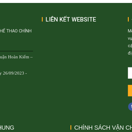
LIÊN KẾT WEBSITE
THỂ THAO CHÍNH
M
v
cậ
đị
Quận Hoàn Kiếm –
y 26/09/2023 -
CHUNG
CHÍNH SÁCH VẬN C