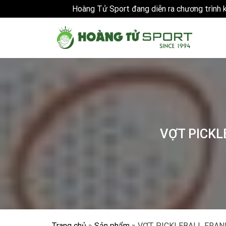
Hoàng Tử Sport đang diễn ra chương trình
Skip
to
content
VỢT PICKL
Trang chủ
»
Sản phẩm
»
VỢT PICKLEBALL FRAN