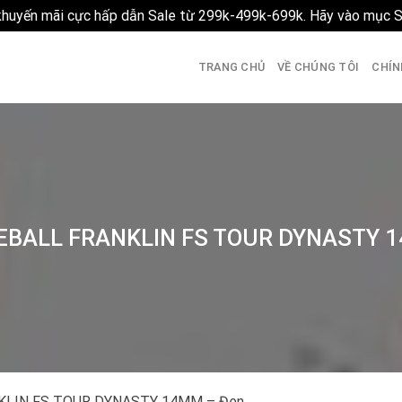
 khuyến mãi cực hấp dẫn Sale từ 299k-499k-699k. Hãy vào mục 
TRANG CHỦ
VỀ CHÚNG TÔI
CHÍN
EBALL FRANKLIN FS TOUR DYNASTY 
KLIN FS TOUR DYNASTY 14MM – Đen