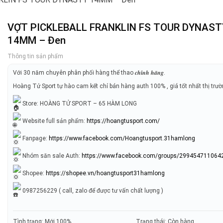
VỢT PICKLEBALL FRANKLIN FS TOUR DYNAST
14MM – Đen
Thông tin sản phẩm
Với 30 năm chuyên phân phối hàng thể thao 𝒄𝒉𝒊́𝒏𝒉 𝒉𝒂̃𝒏𝒈.
Hoàng Tử Sport tự hào cam kết chỉ bán hàng auth 100% , giá tốt nhất thị trư
Store: HOÀNG TỬ SPORT – 65 HÀM LONG
Website full sản phẩm:
https://hoangtusport.com/
Fanpage:
https://www.facebook.com/Hoangtusport.31hamlong
Nhóm săn sale Auth:
https://www.facebook.com/groups/299454711064
Shopee:
https://shopee.vn/hoangtusport31hamlong
0987256229 ( call, zalo để được tư vấn chất lượng )
Tình trạng: Mới 100%
Trạng thái: Còn hàng