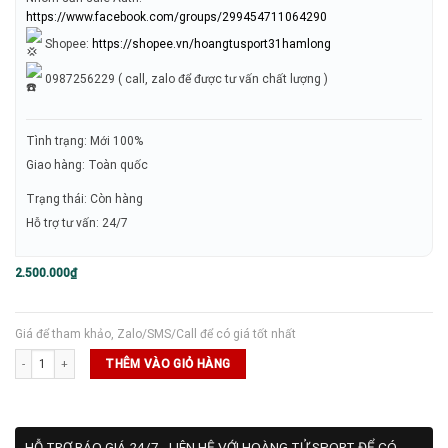
https://www.facebook.com/groups/299454711064290
Shopee:
https://shopee.vn/hoangtusport31hamlong
0987256229 ( call, zalo để được tư vấn chất lượng )
Tình trạng: Mới 100%
Giao hàng: Toàn quốc
Trạng thái: Còn hàng
Hỗ trợ tư vấn: 24/7
2.500.000
₫
Giá để tham khảo, Zalo/SMS/Call để có giá tốt nhất
Vợt Pickleball Six Zero Quartz - Xanh Dương số lượng
THÊM VÀO GIỎ HÀNG
HỖ TRỢ BÁO GIÁ 24/7 - LIÊN HỆ VỚI HOÀNG TỬ SPORT ĐỂ CÓ