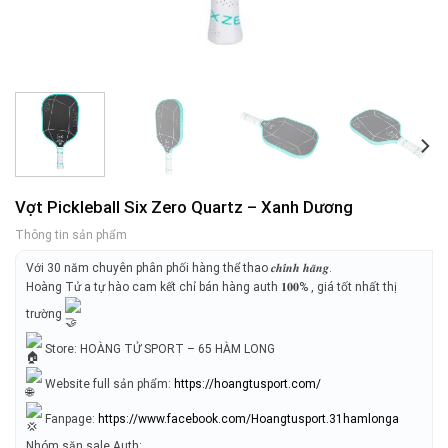
Vợt Pickleball Six Zero Quartz – Xanh Dương
Thông tin sản phẩm
Với 30 năm chuyên phân phối hàng thể thao 𝒄𝒉𝒊́𝒏𝒉 𝒉𝒂̃𝒏𝒈.
Hoàng Tử a tự hào cam kết chỉ bán hàng auth 𝟏𝟎𝟎% , giá tốt nhất thị
trường
Store: HOÀNG TỬ SPORT – 65 HÀM LONG
Website full sản phẩm:
https://hoangtusport.com/
Fanpage:
https://www.facebook.com/Hoangtusport.31hamlonga
Nhóm săn sale Auth: