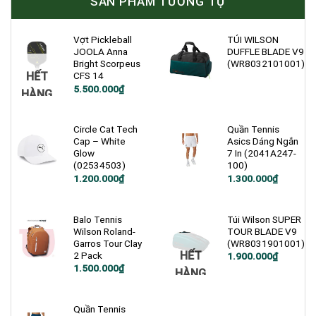
SẢN PHẨM TƯƠNG TỰ
Vợt Pickleball
TÚI WILSON
JOOLA Anna
DUFFLE BLADE V9
Bright Scorpeus
(WR8032101001)
HẾT
CFS 14
5.500.000
₫
HÀNG
Circle Cat Tech
Quần Tennis
Cap – White
Asics Dáng Ngắn
Glow
7 In (2041A247-
(02534503)
100)
Giá
Giá
1.200.000
₫
1.300.000
₫
gốc
hiện
là:
tại
1.800.000₫.
là:
1.300.000₫.
Balo Tennis
Túi Wilson SUPER
Wilson Roland-
TOUR BLADE V9
Garros Tour Clay
(WR8031901001)
HẾT
2 Pack
1.900.000
₫
1.500.000
₫
HÀNG
Quần Tennis