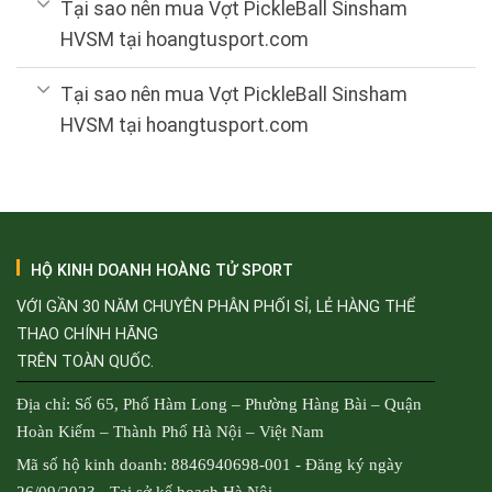
Tại sao nên mua Vợt PickleBall Sinsham
HVSM tại hoangtusport.com
Tại sao nên mua Vợt PickleBall Sinsham
HVSM tại hoangtusport.com
HỘ KINH DOANH HOÀNG TỬ SPORT
VỚI GẦN 30 NĂM CHUYÊN PHÂN PHỐI SỈ, LẺ HÀNG THỂ
THAO CHÍNH HÃNG
TRÊN TOÀN QUỐC.
Địa chỉ: Số 65, Phố Hàm Long – Phường Hàng Bài – Quận
Hoàn Kiếm – Thành Phố Hà Nội – Việt Nam
Mã số hộ kinh doanh: 8846940698-001 - Đăng ký ngày
26/09/2023 - Tại sở kế hoạch Hà Nội