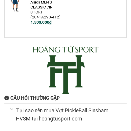
Asics MEN’S
CLASSIC 7IN
SHORT –
(2041A290-412)
1.500.000
₫
CÂU HỎI THƯỜNG GẶP
Tại sao nên mua Vợt PickleBall Sinsham
HVSM tại hoangtusport.com