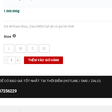
1.500.000
₫
Giá để tham khảo, Zalo/SMS/Call để có giá tốt nhất
Size
L
M
S
XL
Áo Nike NikeCourt Heritage (FN0319-101) số lượng
THÊM VÀO GIỎ HÀNG
ĐỂ CÓ BÁO GIÁ TỐT NHẤT TẠI THỜI ĐIỂM (HOTLINE / SMS / ZALO)
87256229