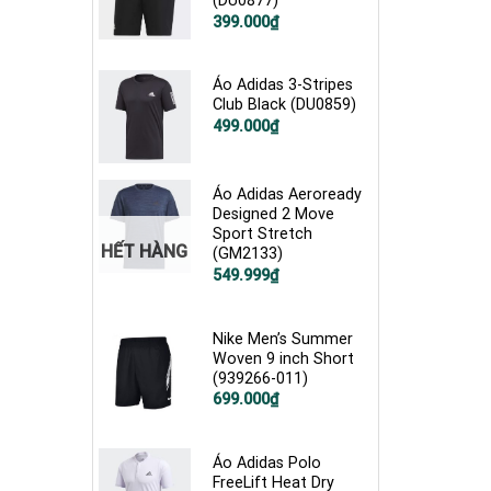
(DU0877)
Giá
Giá
399.000
₫
gốc
hiện
là:
tại
900.000₫.
là:
399.000₫.
Áo Adidas 3-Stripes
Club Black (DU0859)
Giá
Giá
499.000
₫
gốc
hiện
là:
tại
750.000₫.
là:
499.000₫.
Áo Adidas Aeroready
Designed 2 Move
Sport Stretch
HẾT HÀNG
(GM2133)
Giá
Giá
549.999
₫
gốc
hiện
là:
tại
900.000₫.
là:
549.999₫.
Nike Men’s Summer
Woven 9 inch Short
(939266-011)
Giá
Giá
699.000
₫
gốc
hiện
là:
tại
1.200.000₫.
là:
699.000₫.
Áo Adidas Polo
FreeLift Heat Dry