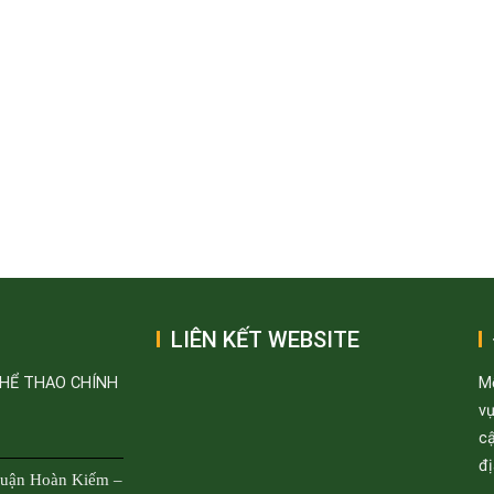
LIÊN KẾT WEBSITE
THỂ THAO CHÍNH
M
v
cậ
đị
Quận Hoàn Kiếm –