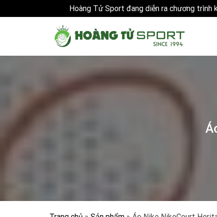
Hoàng Tử Sport đang diễn ra chương trình
Skip
to
content
Á
Trang chủ
»
Sản phẩm
»
Áo Nike NikeCourt Heri