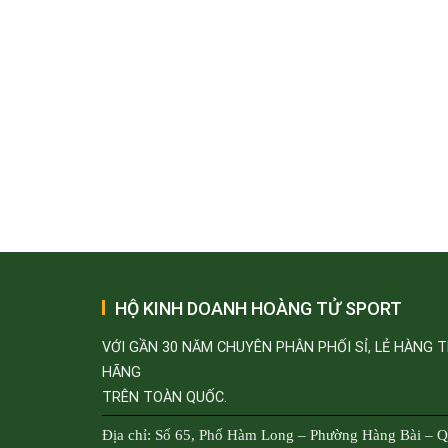
HỘ KINH DOANH HOÀNG TỬ SPORT
VỚI GẦN 30 NĂM CHUYÊN PHÂN PHỐI SỈ, LẺ HÀNG 
HÃNG
TRÊN TOÀN QUỐC.
Địa chỉ: Số 65, Phố Hàm Long – Phường Hàng Bài – 