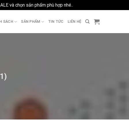
SALE và chọn sản phẩm phù hợp nhé..
Bỏ qua
H SÁCH
SẢN PHẨM
TIN TỨC
LIÊN HỆ
1)