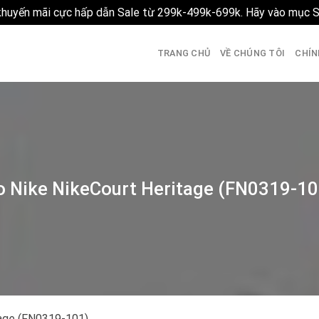
 khuyến mãi cực hấp dẫn Sale từ 299k-499k-699k. Hãy vào mục 
TRANG CHỦ
VỀ CHÚNG TÔI
CHÍN
o Nike NikeCourt Heritage (FN0319-10
tage (FN0319-101)