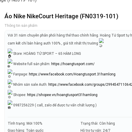
Áo Nike NikeCourt Heritage (FN0319-101)
Thông tin sản phẩm
Với 31 năm chuyên phân phối hàng thể thao chính hãng. Hoàng Tử Sport tự 
cam kết chỉ bán hàng auth 100% , giá tốt nhất thị trường
Store: HOÀNG TỬ SPORT – 65 HÀM LONG
Website full sản phẩm:
https://hoangtusport.com/
Fanpage:
https://www.facebook.com/Hoangtusport.31hamlong
Nhóm săn sale Auth:
https://www.facebook.com/groups/299454711064
Shopee:
https://shopee.vn/hoangtusport31hamlong
0987256229 ( call, zalo để được tư vấn chất lượng )
Tình trạng: Mới 100%
Trạng thái: Còn hàng
Giao hàng: Toàn quốc
Hỗ trợ tư vấn: 24/7