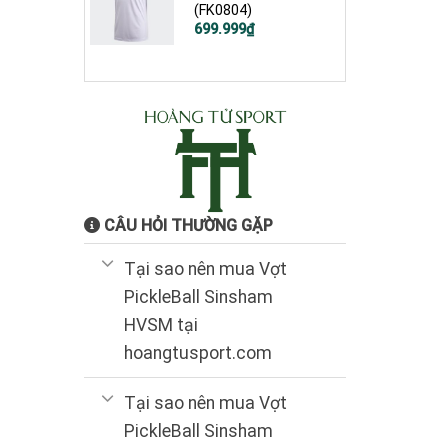
(FK0804)
Giá
Giá
699.999
₫
gốc
hiện
là:
tại
1.900.000₫.
là:
699.999₫.
CÂU HỎI THƯỜNG GẶP
Tại sao nên mua Vợt
PickleBall Sinsham
HVSM tại
hoangtusport.com
Tại sao nên mua Vợt
PickleBall Sinsham