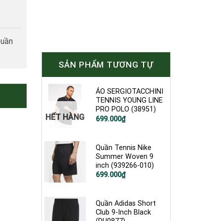
tuần
SẢN PHẨM TƯƠNG TỰ
ÁO SERGIOTACCHINI
TENNIS YOUNG LINE
PRO POLO (38951)
HẾT HÀNG
699.000
₫
Quần Tennis Nike
Summer Woven 9
inch (939266-010)
Giá
Giá
699.000
₫
gốc
hiện
là:
tại
1.200.000₫.
là:
699.000₫.
Quần Adidas Short
Club 9-Inch Black