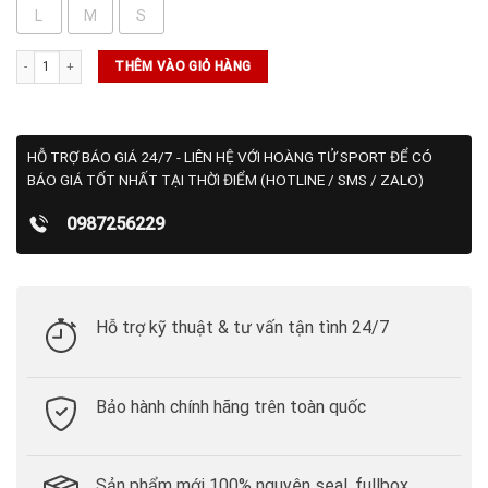
L
M
S
Áo Puma x PTC Print Polo Wht Glow-Charming Pink (621658 01) số lượng
THÊM VÀO GIỎ HÀNG
HỖ TRỢ BÁO GIÁ 24/7 - LIÊN HỆ VỚI HOÀNG TỬ SPORT ĐỂ CÓ
BÁO GIÁ TỐT NHẤT TẠI THỜI ĐIỂM (HOTLINE / SMS / ZALO)
0987256229
Hỗ trợ kỹ thuật & tư vấn tận tình 24/7
Bảo hành chính hãng trên toàn quốc
Sản phẩm mới 100% nguyên seal, fullbox