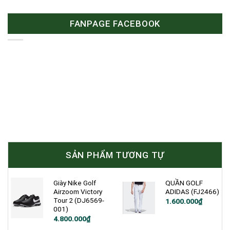
FANPAGE FACEBOOK
SẢN PHẨM TƯƠNG TỰ
Giày Nike Golf
QUẦN GOLF
Airzoom Victory
ADIDAS (FJ2466)
Tour 2 (DJ6569-
1.600.000
₫
001)
Giá
Giá
4.800.000
₫
gốc
hiện