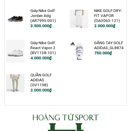
là:
tại
6.350.000₫.
là:
4.800.000₫.
Giày Nike Golf
NIKE GOLF DRY-
Jordan Adg
FIT VAPOR
(AR7995-001)
(DA3063-121)
Giá
Giá
Giá
Giá
3.500.000
₫
2.000.000
₫
gốc
hiện
gốc
hiện
là:
tại
là:
tại
4.090.000₫.
là:
2.800.000₫.
là:
3.500.000₫.
2.000.000₫.
Giày Nike Golf
GĂNG TAY GOLF
React Vapor 2
ADIDAS_GL8874
(BV1138-101)
750.000
₫
Giá
Giá
4.000.000
₫
gốc
hiện
là:
tại
5.000.000₫.
là:
4.000.000₫.
QUẦN GOLF
ADIDAS
(GV1198)
2.000.000
₫