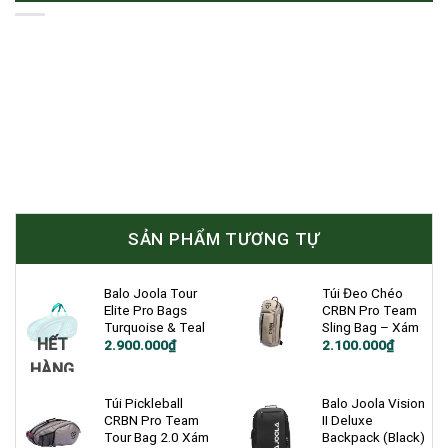
SẢN PHẨM TƯƠNG TỰ
Balo Joola Tour
Túi Đeo Chéo
Elite Pro Bags
CRBN Pro Team
Turquoise & Teal
Sling Bag – Xám
HẾT
2.900.000
₫
2.100.000
₫
HÀNG
Túi Pickleball
Balo Joola Vision
CRBN Pro Team
II Deluxe
Tour Bag 2.0 Xám
Backpack (Black)