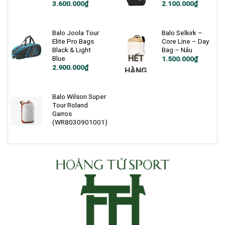
Giá
Giá
3.600.000
₫
2.100.000
₫
gốc
hiện
là:
tại
2.500.000₫.
là:
2.100.000₫.
Balo Joola Tour
Balo Selkirk –
Elite Pro Bags
Core Line – Day
Black & Light
Bag – Nâu
HẾT
Blue
1.500.000
₫
2.900.000
₫
HÀNG
Balo Wilson Super
Tour Roland
Garros
(WR8030901001)