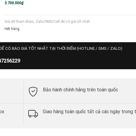
3.700.000
₫
Giá để tham khảo, Zalo/SMS/Call để có giá tốt nhất
Hết hàng
ĐỂ CÓ BÁO GIÁ TỐT NHẤT TẠI THỜI ĐIỂM (HOTLINE / SMS / ZALO)
87256229
Bảo hành chính hãng trên toàn quốc
ox
Giao hàng toàn quốc tất cả các ngày trong 