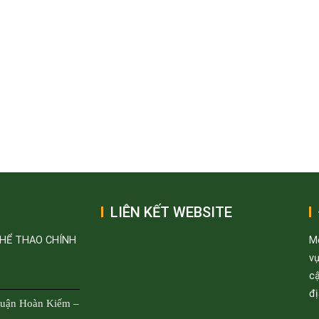
LIÊN KẾT WEBSITE
THỂ THAO CHÍNH
M
v
cậ
đị
Quận Hoàn Kiếm –