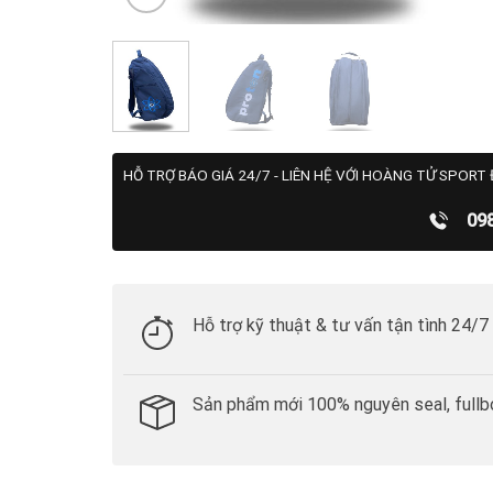
HỖ TRỢ BÁO GIÁ 24/7 - LIÊN HỆ VỚI HOÀNG TỬ SPORT 
09
Hỗ trợ kỹ thuật & tư vấn tận tình 24/7
Sản phẩm mới 100% nguyên seal, fullb