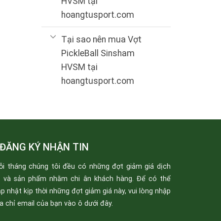
HVSM tại
hoangtusport.com
Tại sao nên mua Vợt
PickleBall Sinsham
HVSM tại
hoangtusport.com
ĐĂNG KÝ NHẬN TIN
ỗi tháng chúng tôi đều có những đợt giảm giá dịch
ụ và sản phẩm nhằm chi ân khách hàng. Để có thể
p nhật kịp thời những đợt giảm giá này, vui lòng nhập
a chỉ email của bạn vào ô dưới đây.