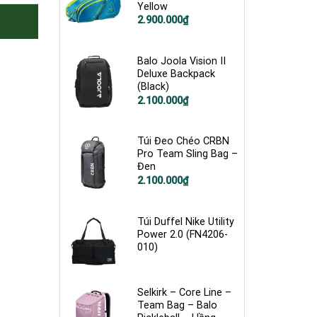
Yellow
2.900.000
₫
Balo Joola Vision II
Deluxe Backpack
(Black)
Giá
Giá
2.100.000
₫
gốc
hiện
là:
tại
2.500.000₫.
là:
2.100.000₫.
Túi Đeo Chéo CRBN
Pro Team Sling Bag –
Đen
2.100.000
₫
Túi Duffel Nike Utility
Power 2.0 (FN4206-
010)
Selkirk – Core Line –
Team Bag – Balo