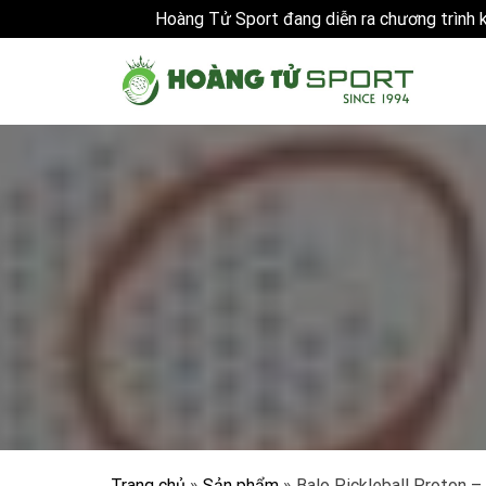
Hoàng Tử Sport đang diễn ra chương trình
Skip
to
content
Trang chủ
»
Sản phẩm
»
Balo Pickleball Proton 