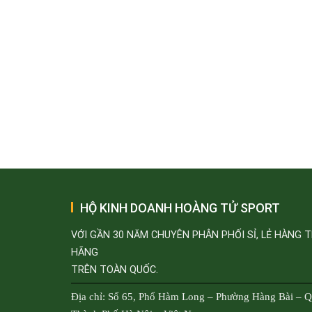
HỘ KINH DOANH HOÀNG TỬ SPORT
VỚI GẦN 30 NĂM CHUYÊN PHÂN PHỐI SỈ, LẺ HÀNG 
HÃNG
TRÊN TOÀN QUỐC.
Địa chỉ: Số 65, Phố Hàm Long – Phường Hàng Bài – 