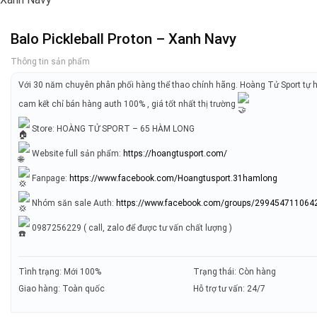
Balo Pickleball Proton – Xanh Navy
Thông tin sản phẩm
Với 30 năm chuyên phân phối hàng thể thao chính hãng. Hoàng Tử Sport tự 
cam kết chỉ bán hàng auth 100% , giá tốt nhất thị trường
Store: HOÀNG TỬ SPORT – 65 HÀM LONG
Website full sản phẩm:
https://hoangtusport.com/
Fanpage:
https://www.facebook.com/Hoangtusport.31hamlong
Nhóm săn sale Auth:
https://www.facebook.com/groups/299454711064
0987256229 ( call, zalo để được tư vấn chất lượng )
Tình trạng: Mới 100%
Trạng thái: Còn hàng
Giao hàng: Toàn quốc
Hỗ trợ tư vấn: 24/7