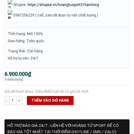
Shopee:
https://shopee.vn/hoangtusport31hamlong
0987256229 ( call, zalo để được tư vấn chất lượng )
Tình trạng: Mới 100%
Giao hàng: Toàn quốc
Trạng thái: Còn hàng
Hỗ trợ tư vấn: 24/7
Giá
Giá
6.900.000
₫
gốc
hiện
7.500.000
₫
là:
tại
7.500.000₫.
là:
6.900.000₫.
Giá để tham khảo, Zalo/SMS/Call để có giá tốt nhất
Gearbox GX2 Power Hybrid Limited Edition số lượng
THÊM VÀO GIỎ HÀNG
HỖ TRỢ BÁO GIÁ 24/7 - LIÊN HỆ VỚI HOÀNG TỬ SPORT ĐỂ CÓ
BÁO GIÁ TỐT NHẤT TẠI THỜI ĐIỂM (HOTLINE / SMS / ZALO)