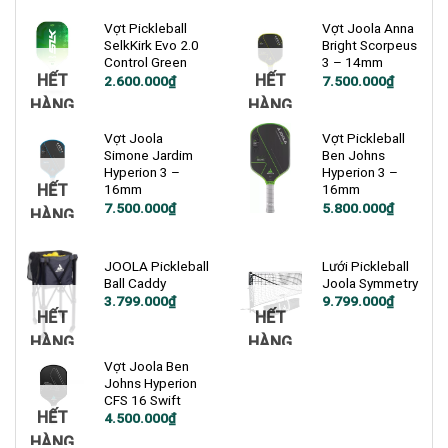
Vợt Pickleball
Vợt Joola Anna
SelkKirk Evo 2.0
Bright Scorpeus
Control Green
3 – 14mm
HẾT
HẾT
Giá
Giá
2.600.000
₫
7.500.000
₫
gốc
hiện
HÀNG
HÀNG
là:
tại
5.800.000₫.
là:
2.600.000₫.
Vợt Joola
Vợt Pickleball
Simone Jardim
Ben Johns
Hyperion 3 –
Hyperion 3 –
HẾT
16mm
16mm
Giá
Giá
7.500.000
₫
5.800.000
₫
HÀNG
gốc
hiện
là:
tại
7.200.000₫.
là:
5.800.000₫.
JOOLA Pickleball
Lưới Pickleball
Ball Caddy
Joola Symmetry
3.799.000
₫
9.799.000
₫
HẾT
HẾT
HÀNG
HÀNG
Vợt Joola Ben
Johns Hyperion
CFS 16 Swift
HẾT
Giá
Giá
4.500.000
₫
gốc
hiện
HÀNG
là:
tại