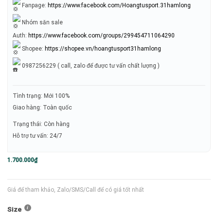
Fanpage:
https://www.facebook.com/Hoangtusport.31hamlong
Nhóm săn sale
Auth:
https://www.facebook.com/groups/299454711064290
Shopee:
https://shopee.vn/hoangtusport31hamlong
0987256229 ( call, zalo để được tư vấn chất lượng )
Tình trạng: Mới 100%
Giao hàng: Toàn quốc
Trạng thái: Còn hàng
Hỗ trợ tư vấn: 24/7
1.700.000
₫
Giá để tham khảo, Zalo/SMS/Call để có giá tốt nhất
Size