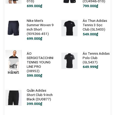
010)
(CU4946-010)
Giá
Giá
Giá
Giá
699.000
₫
799.000
₫
gốc
hiện
gốc
hiện
là:
tại
là:
tại
1.200.000₫.
là:
1.200.000₫.
là:
699.000₫.
799.000₫.
Nike Men’s
Áo Thun Adidas
Summer Woven 9
Tennis 3 Sọc
inch Short
Club (GL5403)
(939266-451)
Giá
Giá
549.000
₫
gốc
hiện
Giá
Giá
699.000
₫
là:
tại
gốc
hiện
750.000₫.
là:
là:
tại
549.000₫.
1.200.000₫.
là:
699.000₫.
ÁO
Áo Tennis Adidas
SERGIOTACCHINI
Polo Club
TENNIS YOUNG
(GL5437)
HẾT
LINE PRO
Giá
Giá
649.999
₫
gốc
hiện
(38952)
HÀNG
là:
tại
Giá
Giá
599.000
₫
850.000₫.
là:
gốc
hiện
649.999₫.
là:
tại
1.200.000₫.
là:
599.000₫.
Quần Adidas
Short Club 9-Inch
Black (DU0877)
Giá
Giá
399.000
₫
gốc
hiện
là:
tại
900.000₫.
là: