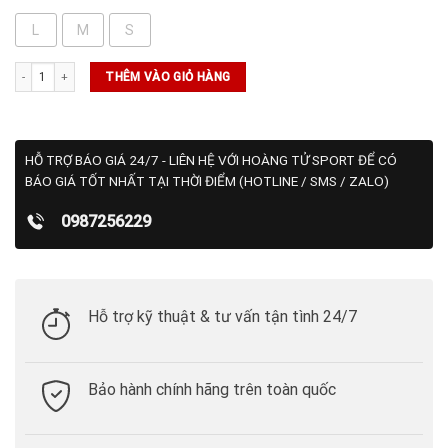
L
M
S
Quần Tennis Nike Rafa Men's Dri-FIT ADV 7 In (DV2882-440) số lượng
THÊM VÀO GIỎ HÀNG
HỖ TRỢ BÁO GIÁ 24/7 - LIÊN HỆ VỚI HOÀNG TỬ SPORT ĐỂ CÓ
BÁO GIÁ TỐT NHẤT TẠI THỜI ĐIỂM (HOTLINE / SMS / ZALO)
0987256229
Hỗ trợ kỹ thuật & tư vấn tận tình 24/7
Bảo hành chính hãng trên toàn quốc