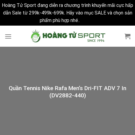
Hoàng Tử Sport đang diễn ra chương trình khuyến mãi cực hấp
dẫn Sale từ 299k-499k-699k. Hãy vào mục SALE và chọn sản
phẩm phù hợp nhé..
Bỏ qua
Skip
to
content
Quần Tennis Nike Rafa Men’s Dri-FIT ADV 7 In
(DV2882-440)