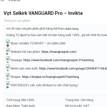
Vợt Selkirk VANGUARD Pro – Invikta
Thông tin sản phẩm
Với 30 năm chuyên phân phối hàng thể thao 𝒄𝒉𝒊́𝒏𝒉 𝒉𝒂̃𝒏𝒈.
Hoàng Tử Sport tự hào cam kết chỉ bán hàng auth 100% , giá tốt nhất thị trư
Store: HOÀNG TỬ SPORT – 65 HÀM LONG
Website full sản phẩm:
https://hoangtusport.com/
Fanpage:
https://www.facebook.com/Hoangtusport.31hamlong
Nhóm săn sale Auth:
https://www.facebook.com/groups/299454711064
Shopee:
https://shopee.vn/hoangtusport31hamlong
0987256229 ( call, zalo để được tư vấn chất lượng )
Tình trạng: Mới 100%
Trạng thái: Còn hàng
Giao hàng: Toàn quốc
Hỗ trợ tư vấn: 24/7