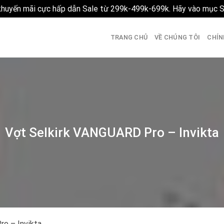
 khuyến mãi cực hấp dẫn Sale từ 299k-499k-699k. Hãy vào mục 
TRANG CHỦ
VỀ CHÚNG TÔI
CHÍN
Vợt Selkirk VANGUARD Pro – Invikta
o – Invikta