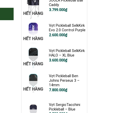
JOOLA Pickleball Ball
Caddy
3.799.000
₫
HẾT HÀNG
Vợt Pickleball SelkKirk
Evo 2.0 Control Purple
Giá
Giá
2.600.000
₫
HẾT HÀNG
gốc
hiện
là:
tại
5.800.000₫.
là:
2.600.000₫.
Vợt Pickleball SelkKirk
HALO – XL Blue
Giá
Giá
3.600.000
₫
HẾT HÀNG
gốc
hiện
là:
tại
4.900.000₫.
là:
3.600.000₫.
Vợt Pickleball Ben
Johns Perseus 3 –
14mm
HẾT HÀNG
7.800.000
₫
Vợt SergioTacchini
Pickleball – Blue