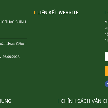
LIÊN KẾT WEBSITE
THỂ THAO CHÍNH
M
v
cậ
đị
Quận Hoàn Kiếm –
y 26/09/2023 -
CHUNG
CHÍNH SÁCH VẬN C