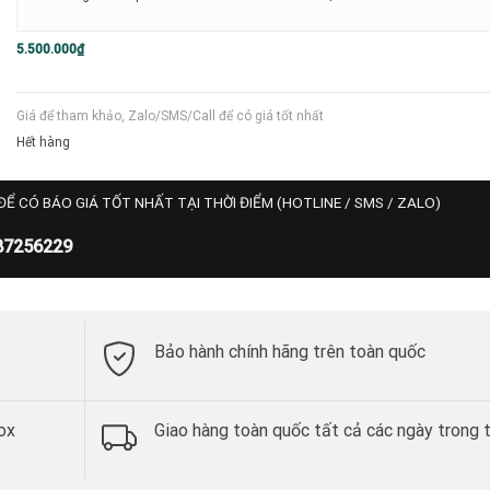
5.500.000
₫
Giá để tham khảo, Zalo/SMS/Call để có giá tốt nhất
Hết hàng
ĐỂ CÓ BÁO GIÁ TỐT NHẤT TẠI THỜI ĐIỂM (HOTLINE / SMS / ZALO)
87256229
Bảo hành chính hãng trên toàn quốc
ox
Giao hàng toàn quốc tất cả các ngày trong 