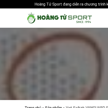
Hoàng Tử Sport đang diễn ra chương trình
Skip
to
content
Trang chủ
»
Sản phẩm
»
Vợt Selkirk VANGUARD Pr