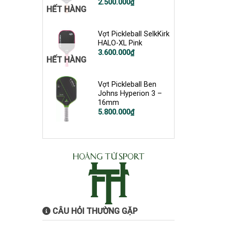
Giá
Giá
2.500.000
₫
HẾT HÀNG
gốc
hiện
là:
tại
3.000.000₫.
là:
2.500.000₫.
Vợt Pickleball SelkKirk
HALO-XL Pink
Giá
Giá
3.600.000
₫
HẾT HÀNG
gốc
hiện
là:
tại
4.900.000₫.
là:
3.600.000₫.
Vợt Pickleball Ben
Johns Hyperion 3 –
16mm
Giá
Giá
5.800.000
₫
gốc
hiện
là:
tại
7.200.000₫.
là:
5.800.000₫.
CÂU HỎI THƯỜNG GẶP